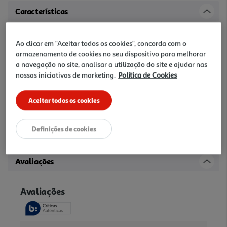
Características
Capacidade
Ao clicar em "Aceitar todos os cookies", concorda com o
2 fatias largas
armazenamento de cookies no seu dispositivo para melhorar
a navegação no site, analisar a utilização do site e ajudar nas
Outras características
nossas iniciativas de marketing.
Política de Cookies
Função &quot;levantar e ver&quot; sem cancelar a torragem; Torra
pão congelado;
Aceitar todos os cookies
Garantia
Definições de cookies
36 Meses
Avaliações