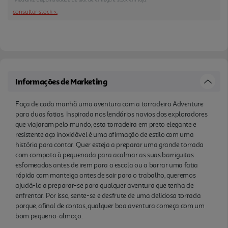
preparar-se para qualquer aventura que tenha de
consultar stock >.
enfrentar. Por isso, sente-se e desfrute de uma
deliciosa torrada porque, afinal de contas, qualquer
boa aventura começa com um bom pequeno-
almoço.
Informações de Marketing
Faça de cada manhã uma aventura com a torradeira Adventure
para duas fatias. Inspirada nos lendários navios dos exploradores
que viajaram pelo mundo, esta torradeira em preto elegante e
resistente aço inoxidável é uma afirmação de estilo com uma
história para contar. Quer esteja a preparar uma grande torrada
com compota à pequenada para acalmar as suas barriguitas
esfomeadas antes de irem para a escola ou a barrar uma fatia
rápida com manteiga antes de sair para o trabalho, queremos
ajudá-lo a preparar-se para qualquer aventura que tenha de
enfrentar. Por isso, sente-se e desfrute de uma deliciosa torrada
porque, afinal de contas, qualquer boa aventura começa com um
bom pequeno-almoço.