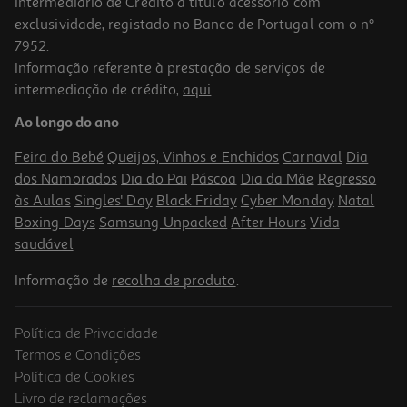
Intermediário de Crédito a título acessório com
exclusividade, registado no Banco de Portugal com o nº
7952.
Informação referente à prestação de serviços de
intermediação de crédito,
aqui
.
Torradeira 2 Entradas Qilive Q.5259 Retro Azul 1050 W 6 Níveis
Ao longo do ano
34.99 €/un
Feira do Bebé
Queijos, Vinhos e Enchidos
Carnaval
Dia
34,99 €
dos Namorados
Dia do Pai
Páscoa
Dia da Mãe
Regresso
às Aulas
Singles' Day
Black Friday
Cyber Monday
Natal
Boxing Days
Samsung Unpacked
After Hours
Vida
saudável
Informação de
recolha de produto
.
Política de Privacidade
Termos e Condições
Política de Cookies
Livro de reclamações