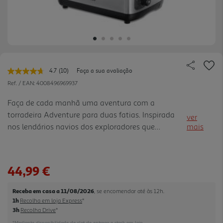
4.7
(10)
Faça a sua avaliação
Leu
10
Ref. / EAN:
4008496969937
avaliações.
Link
Faça de cada manhã uma aventura com a
para
torradeira Adventure para duas fatias. Inspirada
a
ver
mesma
nos lendários navios dos exploradores que
mais
página.
viajaram pelo mundo, esta torradeira em preto
elegante e resistente aço inoxidável é uma
afirmação de estilo com uma história para contar.
44,99 €
Quer esteja a preparar uma grande torrada com
compota à pequenada para acalmar as suas
Receba em casa a 11/08/2026
, se encomendar até às 12h.
barriguitas esfomeadas antes de irem para a
1h
Recolha em loja Express
*
escola ou a barrar uma fatia rápida com manteiga
3h
Recolha Drive
*
antes de sair para o trabalho, queremos ajudá-lo a
*Mediante disponibilidade de slot de entrega e stock em loja.