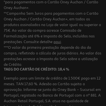
*para pagamentos com o Cartão Oney Auchan / Cartão
Oney Auchan+.
**Campanha Sem Juros para pagamentos com o Cartão
Oney Auchan / Cartão Oney Auchan+, em todos os
produtos assinalados na Loja de valor igual ou superior a
75€. Ao valor da compra acresce Comissão de
Formalização até 6% e Imposto do Selo, incluídos nas
prestações. Consulte detalhe
aqui
.
2.0
(1)
Torradeira Qilive Q.5998 2 Fendas Inox 1050w
***O valor da primeira prestação depende do dia da
compra, refletindo o cálculo de juros diários. Ao valor das
25 €/un
prestações acresce o Imposto do Selo sobre a utilização
25,00 €
de Crédito.
TAEG DO CARTÃO DE CRÉDITO: 18,4 %
Exemplo para um limite de crédito de 1.500€ pago em 12
meses. TAN 17,60 %. Adesão ao Cartão sujeita a
aprovação. Informe-se junto do Oney Bank – Sucursal em
Portugal, registado no Banco de Portugal com o nº 881. A
Auchan Retail Portugal, S.A. atua na qualidade de