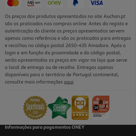
Os preços dos produtos apresentados no site Auchan.pt
são os praticados nas compras online. Antes do registo e
autenticação do cliente os preços apresentados servem
apenas como referência e são os praticados para entregas
e recolhas no código postal 2650-435 Amadora. Após o
login e em função da proximidade e do código postal,
-11%
serão apresentados os preços em vigor na loja que serve
o local de entrega ou de recolha. Entregas apenas
disponíveis para o território de Portugal continental,
4.0
(54)
consulte mais informações
aqui
.
Torradeira 1 Fenda Qilive Q.5785 850w
24.99 €/un
Price reduced from
to
27,99 €
24,99 €
Promoção
Informações para pagamentos ONEY