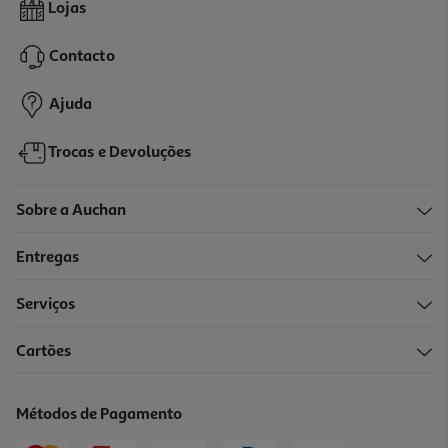
Torradeira 2 Entradas Qilive Q.5485 Inox
Lojas
34.99 €/un
Contacto
34,99 €
Ajuda
Trocas e Devoluções
Sobre a Auchan
Entregas
Serviços
Cartões
Torradeira Qilive Q.5879 Azul 2 Entradas 800 W
21.99 €/un
Métodos de Pagamento
21,99 €