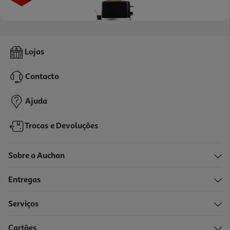
4.1
(31)
Torradeira 2 Entradas Qilive Q.5675 Preto 850w
Lojas
21.99 €/un
Price reduced from
to
23,99 €
Contacto
21,99 €
Promoção
Ajuda
Trocas e Devoluções
Sobre a Auchan
Entregas
Serviços
4.5
(11)
Cartões