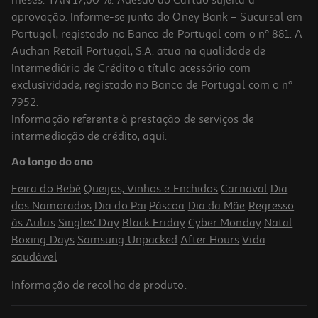
meses. TAN 17,60 %. Adesão ao Cartão sujeita a
aprovação. Informe-se junto do Oney Bank – Sucursal em
Portugal, registado no Banco de Portugal com o nº 881. A
Auchan Retail Portugal, S.A. atua na qualidade de
Intermediário de Crédito a título acessório com
exclusividade, registado no Banco de Portugal com o nº
7952.
Informação referente à prestação de serviços de
4.8
(6)
intermediação de crédito,
aqui
.
Torradeira 2 Fendas Qilive Q.5287 Inox
Ao longo do ano
27.99 €/un
Feira do Bebé
Queijos, Vinhos e Enchidos
Carnaval
Dia
27,99 €
dos Namorados
Dia do Pai
Páscoa
Dia da Mãe
Regresso
às Aulas
Singles' Day
Black Friday
Cyber Monday
Natal
Boxing Days
Samsung Unpacked
After Hours
Vida
saudável
Informação de
recolha de produto
.