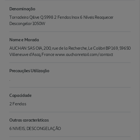
Denominação
Torradeira Qilive Q.5998 2 Fendas Inox 6 Níveis Reaquecer
Descongelar 1050W
Nome e Morada
AUCHAN SAS OIA, 200, rue de la Recherche, Le Colibri BP 169, 59650
Villeneuve d'Ascq, France www.auchanretail.com/contact
Precauções Utilização
.
Capacidade
2 Fendas
Outras características
6 NIVEIS; DESCONGELAÇÃO