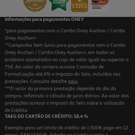
Informações para pagamentos ONEY
*para pagamentos com o Cartão Oney Auchan / Cartão
Oney Auchan+.
**Campanha Sem Juros para pagamentos com o Cartão
Oney Auchan / Cartão Oney Auchan+, em todos os
produtos assinalados na Loja de valor igual ou superior a
75€. Ao valor da compra acresce Comissão de
Formalização até 6% e Imposto do Selo, incluídos nas
prestações. Consulte detalhe
aqui
.
3.4
(7)
Torradeira 2 Entradas Qilive Q.5195 750 W Inox
***O valor da primeira prestação depende do dia da
compra, refletindo o cálculo de juros diários. Ao valor das
19.99 €/un
prestações acresce o Imposto do Selo sobre a utilização
19,99 €
de Crédito.
TAEG DO CARTÃO DE CRÉDITO: 18,4 %
Exemplo para um limite de crédito de 1.500€ pago em 12