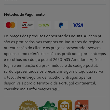
Torradeira 2 Entradas Qilive Q.5485 Inox
34.99 €/un
Métodos de Pagamento
34,99 €
Os preços dos produtos apresentados no site Auchan.pt
são os praticados nas compras online. Antes do registo e
autenticação do cliente os preços apresentados servem
apenas como referência e são os praticados para entregas
e recolhas no código postal 2650-435 Amadora. Após o
login e em função da proximidade e do código postal,
serão apresentados os preços em vigor na loja que serve
o local de entrega ou de recolha. Entregas apenas
disponíveis para o território de Portugal continental,
consulte mais informações
aqui
.
Torradeira 2 Entradas Qilive Q.5259 Retro Rosa 1050 W 6 Níveis
34.99 €/un
34,99 €