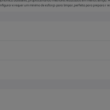
ergonómica batedeira, proprocionando melhores resultados em menos tempo.
configurar e requer um minimo de esforço para limpar, perfeita para prepara r 