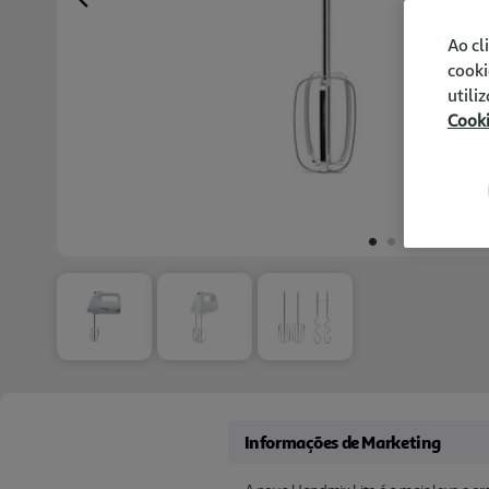
Previous
Ao cl
cooki
utili
Cook
Informações de Marketing