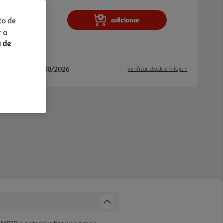
adicionar
to de
r a
a de
/08/2026 e 11/08/2026
verificar stock em loja >