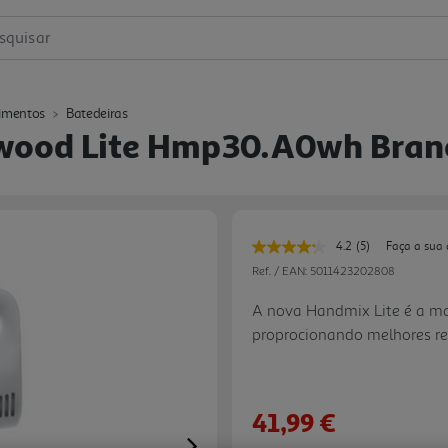
squisar
imentos
Batedeiras
nwood Lite Hmp30.a0wh Bra
4.2
(5)
Faça a sua 
Leu
5
Ref. / EAN:
5011423202808
avaliações.
Link
A nova Handmix Lite é a ma
para
proprocionando melhores r
a
mesma
batedeira Kenwood mais pote
página.
e requer um minimo de esfor
receitas rápidas em pouco 
41,99 €