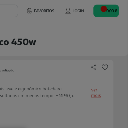
FAVORITOS
LOGIN
0,00 €
nco 450w
avaliação
is leve e ergonómica batedeira,
ver
mais
esultados em menos tempo. HMP30, a
nte, é fácil de guardar, rápida de configurar
ço para limpar, perfeita para prepara r
tempo.