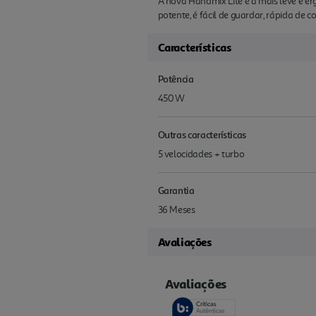
A nova Handmix Lite é a mais leve e 
potente, é fácil de guardar, rápida de 
Características
Potência
450 W
Outras características
5 velocidades + turbo
Garantia
36 Meses
Avaliações