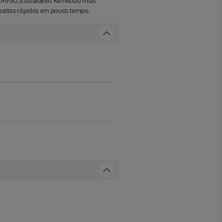
 HMP30, a batedeira Kenwood mais
receitas rápidas em pouco tempo.