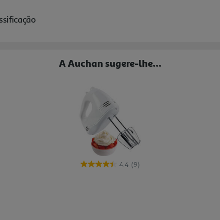
A Auchan sugere-lhe...
4.4
(9)