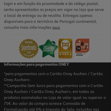
login e em função da proximidade e do código postal,
serão apresentados os preços em vigor na loja que serve
o local de entrega ou de recolha. Entregas apenas
disponíveis para o território de Portugal continental,
consulte mais informações
aqui
.
Informações para pagamentos ONEY
*para pagamentos com o Cartão Oney Auchan / Cartão
Oney Auchan+.
**Campanha Sem Juros para pagamentos com o Cartão
Oney Auchan / Cartão Oney Auchan+, em todos os
produtos assinalados na Loja de valor igual ou superior a
75€. Ao valor da compra acresce Comissão de
Formalização até 6% e Imposto do Selo, incluídos nas