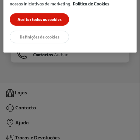
nossas iniciativas de marketing.
Política de Cookies
Ir para
Homepage
Aceitar todos os cookies
Veja os nossos
Folhetos
Definições de cookies
Contactos
Auchan
Lojas
Contacto
Ajuda
Trocas e Devoluções