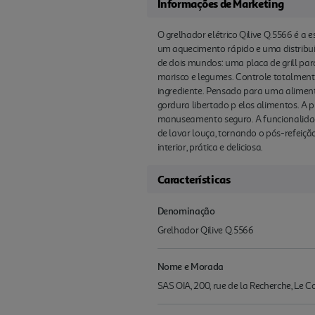
Informações de Marketing
O grelhador elétrico Qilive Q.5566 é a
um aquecimento rápido e uma distribui
de dois mundos: uma placa de grill par
marisco e legumes. Controle totalment
ingrediente. Pensado para uma aliment
gordura libertado p elos alimentos. A
manuseamento seguro. A funcionalidad
de lavar louça, tornando o pós-refeiçã
interior, prática e deliciosa.
Características
Denominação
Grelhador Qilive Q.5566
Nome e Morada
SAS OIA, 200, rue de la Recherche, Le 