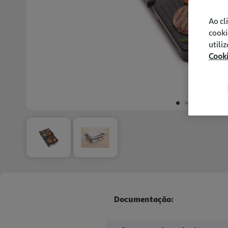
Ao cl
cooki
utili
Cook
Documentação: