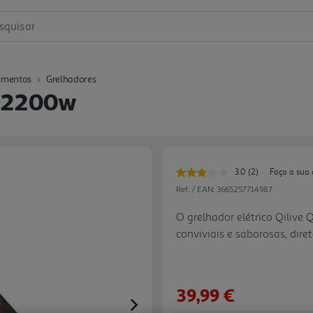
squisar
imentos
Grelhadores
6 2200w
3.0
(2)
Faça a sua 
Leu
2
Ref. / EAN:
3665257714987
avaliações.
Link
O grelhador elétrico Qilive 
para
conviviais e saborosas, di
a
mesma
2200 W, garante um aquecim
página.
homogénea por toda a sua g
aparelho versátil combina o
39,99 €
para obter aquelas marcas p
Next