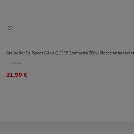
Grelhador De Placas Qilive Q.5397 Compacto 750w Placas Antiaderen
21.99 €/un
21,99 €