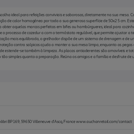
 escolha ideal para refeições conviviais e saborosas, diretamente na sua mesa
ção de calor homogénea por toda a sua generosa superfície de 50x2 5 cm. Est
a obter aquelas marcas perfeitas em bifes ou hambúrgueres, ideal para cozinh
e o processo de cozedur a com o termóstato regulável, que permite ajustar a 
ação mais equilibrada, o grelhador dispõe de um sistema de drenagem e de um
 proteção contra salpicos ajuda a manter a sua mesa limpa, enquanto as pegas
e estende-se também à limpeza. As placas antiaderentes são amovíveis e t
o tão simples quanto a preparação. Reúna os amigos e a família e desfrute de
Colibri BP 169, 59650 Villeneuve d'Ascq, France www.auchanretail.com/contact