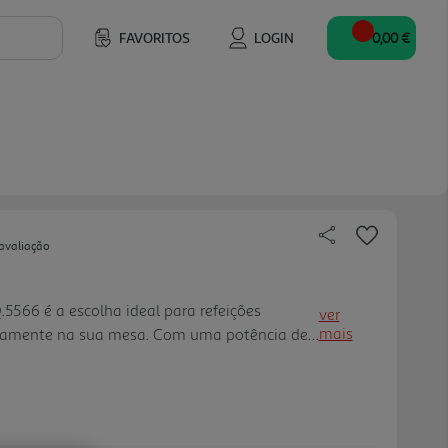
FAVORITOS
LOGIN
0,00 €
avaliação
Q.5566 é a escolha ideal para refeições
ver
mais
retamente na sua mesa. Com uma potência de
ento rápido e uma distribuição de calor
enerosa superfície de 50x2 5 cm. Este
 melhor de dois mundos: uma placa de grill
erfeitas em bifes ou hambúrgueres, ideal