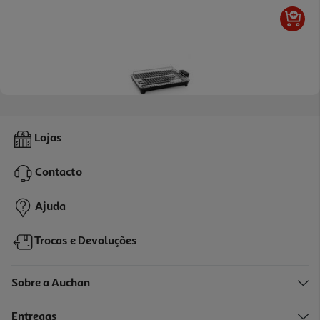
5.0
(2)
Grelhador De Mesa Flama 4320fl Inox 2400w
Lojas
29.99 €/un
Contacto
29,99 €
Ajuda
Trocas e Devoluções
Sobre a Auchan
Entregas