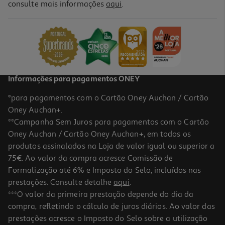
5.0
(2)
consulte mais informações
aqui
.
Grelhador Flama Mastergrill 4005fl Preto
70 €/un
70,00 €
Indisponível online
Informações para pagamentos ONEY
*para pagamentos com o Cartão Oney Auchan / Cartão
Oney Auchan+.
**Campanha Sem Juros para pagamentos com o Cartão
Oney Auchan / Cartão Oney Auchan+, em todos os
produtos assinalados na Loja de valor igual ou superior a
75€. Ao valor da compra acresce Comissão de
Formalização até 6% e Imposto do Selo, incluídos nas
prestações. Consulte detalhe
aqui
.
4.5
(2)
Grelhador De Mesa Flama 4751fl Contacto 2200w
***O valor da primeira prestação depende do dia da
compra, refletindo o cálculo de juros diários. Ao valor das
49.99 €/un
prestações acresce o Imposto do Selo sobre a utilização