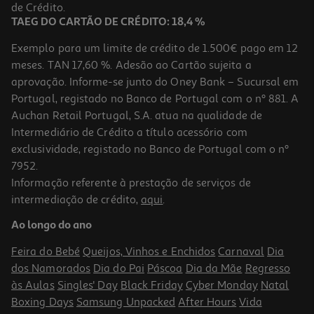
49,99 €
de Crédito.
TAEG DO CARTÃO DE CRÉDITO: 18,4 %
Exemplo para um limite de crédito de 1.500€ pago em 12
meses. TAN 17,60 %. Adesão ao Cartão sujeita a
aprovação. Informe-se junto do Oney Bank – Sucursal em
Portugal, registado no Banco de Portugal com o nº 881. A
Auchan Retail Portugal, S.A. atua na qualidade de
Intermediário de Crédito a título acessório com
exclusividade, registado no Banco de Portugal com o nº
7952.
Informação referente à prestação de serviços de
intermediação de crédito,
aqui
.
Grelhador Elétrico Beltax Bbq 3620 2000 W
Ao longo do ano
29.99 €/un
Feira do Bebé
Queijos, Vinhos e Enchidos
Carnaval
Dia
29,99 €
dos Namorados
Dia do Pai
Páscoa
Dia da Mãe
Regresso
às Aulas
Singles' Day
Black Friday
Cyber Monday
Natal
Boxing Days
Samsung Unpacked
After Hours
Vida