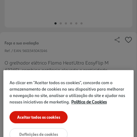
Faça a sua avaliação
Ref. / EAN:
5601545043146
O grelhador elétrico Flama HeatUltra EasyFlip M
4324FL combina potência elevada e praticidade
ver
para resultados perfeitos. Com aquecimento
mais
Ao clicar em "Aceitar todos os cookies", concorda com o
rápido, grelha dupla para virar os alimentos com
armazenamento de cookies no seu dispositivo para melhorar
-10%
facilidade e tabuleiro em aço cromado, este
a navegação no site, analisar a utilização do site e ajudar nas
grelhador é ideal para pr eparar refeições saborosas
nossas iniciativas de marketing.
Política de Cookies
Price reduced from
to
49,99 €
de forma simples e eficiente. Compacto, fácil de
44,99 €
limpar e perfeito para o dia a dia, é um grelhador
Aceitar todos os cookies
ideal para até 4 pessoas. Grelhador desenvolvido e
Promoção:
de 31/7/2026 a 31/8/2026
fabricado em Portugal.
Definições de cookies