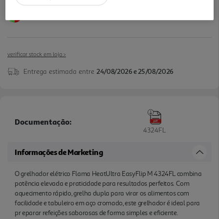
verificar stock em loja >
Entrega estimada entre
24/08/2026 e 25/08/2026
Documentação:
4324FL
Informações de Marketing
O grelhador elétrico Flama HeatUltra EasyFlip M 4324FL combina
potência elevada e praticidade para resultados perfeitos. Com
aquecimento rápido, grelha dupla para virar os alimentos com
facilidade e tabuleiro em aço cromado, este grelhador é ideal para
pr eparar refeições saborosas de forma simples e eficiente.