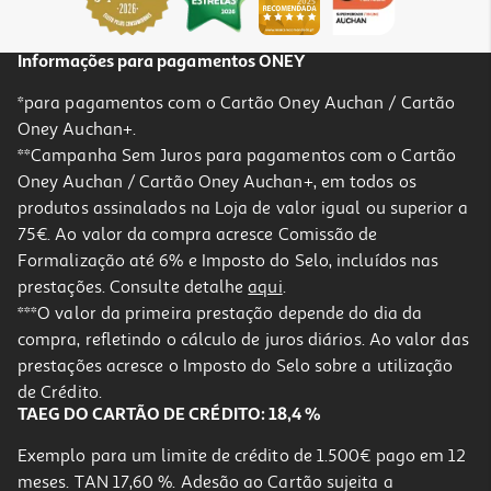
Informações para pagamentos ONEY
*para pagamentos com o Cartão Oney Auchan / Cartão
Oney Auchan+.
**Campanha Sem Juros para pagamentos com o Cartão
Oney Auchan / Cartão Oney Auchan+, em todos os
produtos assinalados na Loja de valor igual ou superior a
75€. Ao valor da compra acresce Comissão de
Formalização até 6% e Imposto do Selo, incluídos nas
prestações. Consulte detalhe
aqui
.
4.8
(4)
Liquidificadora Bosch Mmb6172s Vitapower Serie 4 1200w
***O valor da primeira prestação depende do dia da
compra, refletindo o cálculo de juros diários. Ao valor das
97.99 €/un
prestações acresce o Imposto do Selo sobre a utilização
97,99 €
de Crédito.
TAEG DO CARTÃO DE CRÉDITO: 18,4 %
Exemplo para um limite de crédito de 1.500€ pago em 12
meses. TAN 17,60 %. Adesão ao Cartão sujeita a