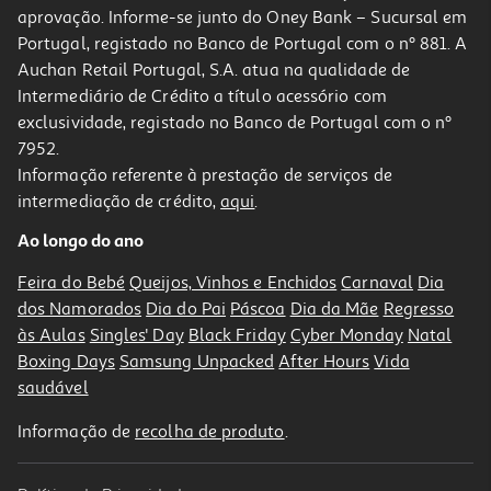
aprovação. Informe-se junto do Oney Bank – Sucursal em
Portugal, registado no Banco de Portugal com o nº 881. A
Auchan Retail Portugal, S.A. atua na qualidade de
Intermediário de Crédito a título acessório com
exclusividade, registado no Banco de Portugal com o nº
7952.
Informação referente à prestação de serviços de
5.0
(15)
intermediação de crédito,
aqui
.
Liquidificadora Moulinex Perfect Mix+ Lm871d10 1200w Com Jarro
De Vidro 1.5l
Ao longo do ano
99.99 €/un
Feira do Bebé
Queijos, Vinhos e Enchidos
Carnaval
Dia
99,99 €
dos Namorados
Dia do Pai
Páscoa
Dia da Mãe
Regresso
às Aulas
Singles' Day
Black Friday
Cyber Monday
Natal
Boxing Days
Samsung Unpacked
After Hours
Vida
saudável
Informação de
recolha de produto
.