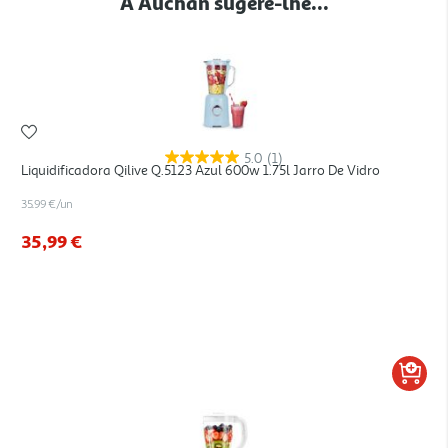
A Auchan sugere-lhe...
5.0
(1)
Liquidificadora Qilive Q.5123 Azul 600w 1.75l Jarro De Vidro
35.99 €/un
35,99 €