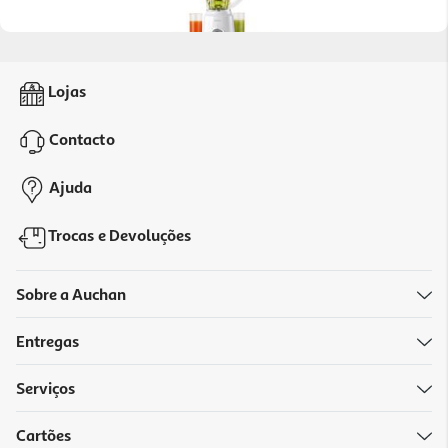
3.5
(46)
Liquidificadora Qilive Q.5176 500w Com Jarro 1.5l E 4 Lâminas
Lojas
Removíveis
25.99 €/un
Contacto
25,99 €
Ajuda
Trocas e Devoluções
Sobre a Auchan
Entregas
Serviços
4.1
(14)
Cartões