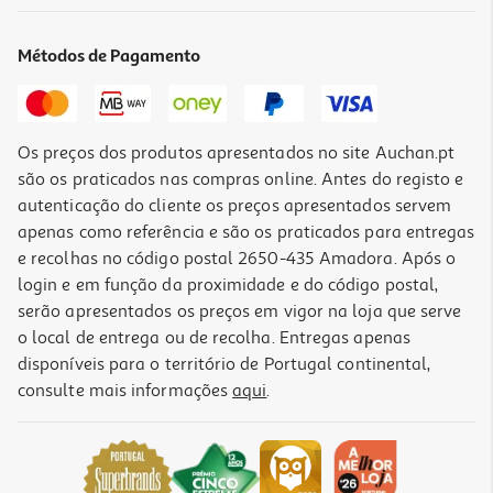
Liquidificadora Qilive Q.5291 1300w Com Jarro De Vidro 1.5l E 6
Lâminas
45.99 €/un
Métodos de Pagamento
45,99 €
Os preços dos produtos apresentados no site Auchan.pt
são os praticados nas compras online. Antes do registo e
autenticação do cliente os preços apresentados servem
apenas como referência e são os praticados para entregas
e recolhas no código postal 2650-435 Amadora. Após o
login e em função da proximidade e do código postal,
serão apresentados os preços em vigor na loja que serve
o local de entrega ou de recolha. Entregas apenas
disponíveis para o território de Portugal continental,
consulte mais informações
aqui
.
Liquidificador Bosch Serie 4 Vitapower Mmb6141b 1.5 L 1200 W
Preto
79.99 €/un
79,99 €