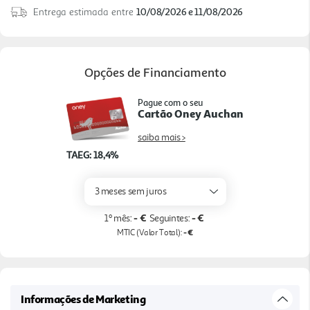
Entrega estimada entre
10/08/2026 e 11/08/2026
utilização mais prática e funcional. A função Auto
Clean facilita a limpeza após cada utilização,
enquanto o sistema de proteção da tampa, o
bloqueio de segurança e a base antiderrapante
Opções de Financiamento
reforçam a comodidade e segurança no uso diário.
U ma opção completa para quem procura
Pague com o seu
Cartão Oney Auchan
desempenho, design elegante e maior conveniência
na cozinha.
saiba mais >
TAEG: 18,4%
3 meses sem juros
- €
- €
1º mês:
Seguintes:
- €
MTIC (Valor Total):
Informações de Marketing