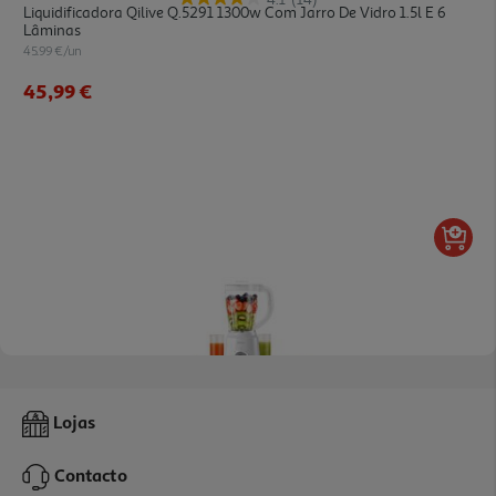
Liquidificadora Qilive Q.5291 1300w Com Jarro De Vidro 1.5l E 6
Lâminas
45.99 €/un
45,99 €
3.5
(46)
Liquidificadora Qilive Q.5176 500w Com Jarro 1.5l E 4 Lâminas
Lojas
Removíveis
25.99 €/un
Contacto
25,99 €