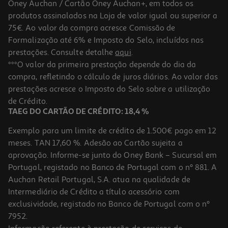
Oney Auchan / Cartão Oney Auchan+, em todos os
produtos assinalados na Loja de valor igual ou superior a
75€. Ao valor da compra acresce Comissão de
Formalização até 6% e Imposto do Selo, incluídos nas
prestações. Consulte detalhe
aqui
.
3.0
(2)
Liquidificadora Haier I-Master Série 5 Hbl5b2 011 1200w Com 6
***O valor da primeira prestação depende do dia da
Lâminas E Auto Clean
compra, refletindo o cálculo de juros diários. Ao valor das
169.99 €/un
prestações acresce o Imposto do Selo sobre a utilização
169,99 €
de Crédito.
TAEG DO CARTÃO DE CRÉDITO: 18,4 %
Exemplo para um limite de crédito de 1.500€ pago em 12
meses. TAN 17,60 %. Adesão ao Cartão sujeita a
aprovação. Informe-se junto do Oney Bank – Sucursal em
Portugal, registado no Banco de Portugal com o nº 881. A
Auchan Retail Portugal, S.A. atua na qualidade de
Intermediário de Crédito a título acessório com
exclusividade, registado no Banco de Portugal com o nº
7952.