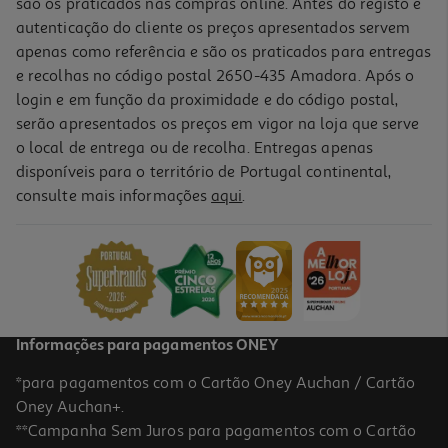
são os praticados nas compras online. Antes do registo e
autenticação do cliente os preços apresentados servem
apenas como referência e são os praticados para entregas
e recolhas no código postal 2650-435 Amadora. Após o
login e em função da proximidade e do código postal,
serão apresentados os preços em vigor na loja que serve
o local de entrega ou de recolha. Entregas apenas
disponíveis para o território de Portugal continental,
5.0
(15)
consulte mais informações
aqui
.
Liquidificadora Moulinex Perfect Mix+ Lm871d10 1200w Com Jarro
De Vidro 1.5l
99.99 €/un
99,99 €
Informações para pagamentos ONEY
*para pagamentos com o Cartão Oney Auchan / Cartão
Oney Auchan+.
**Campanha Sem Juros para pagamentos com o Cartão