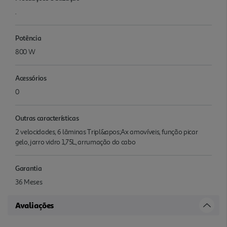
.
Potência
800 W
Acessórios
0
Outras características
2 velocidades, 6 lâminas Tripl&apos;Ax amovíveis, função picar
gelo, jarro vidro 1,75L, arrumação do cabo
Garantia
36 Meses
Avaliações