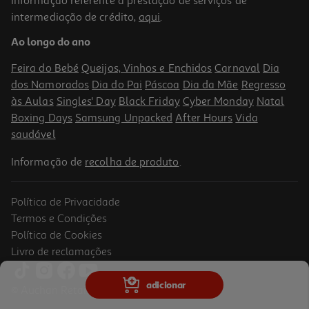
Informação referente à prestação de serviços de
intermediação de crédito,
aqui
.
Liquidificador Bosch Serie 4 Vitapower Mmb6141b 1.5 L 1200 W
Preto
Ao longo do ano
79.99 €/un
Feira do Bebé
Queijos, Vinhos e Enchidos
Carnaval
Dia
79,99 €
dos Namorados
Dia do Pai
Páscoa
Dia da Mãe
Regresso
às Aulas
Singles' Day
Black Friday
Cyber Monday
Natal
Boxing Days
Samsung Unpacked
After Hours
Vida
saudável
Informação de
recolha de produto
.
Política de Privacidade
Termos e Condições
Política de Cookies
Livro de reclamações
4.8
(4)
Liquidificadora Bosch Mmb6172s Vitapower Serie 4 1200w
adicionar
© Auchan Retail Portugal
97.99 €/un