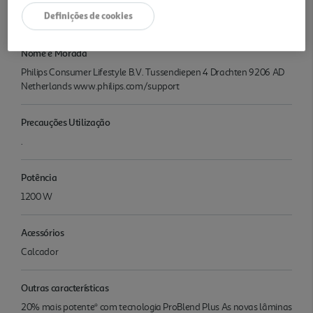
Liquidificadora Philips Série 5000 HR3040/00 ProBlend Plus 1200
Definições de cookies
W
Nome e Morada
Philips Consumer Lifestyle B.V. Tussendiepen 4 Drachten 9206 AD
Netherlands www.philips.com/support
Precauções Utilização
.
Potência
1200 W
Acessórios
Calcador
Outras características
20% mais potente* com tecnologia ProBlend Plus As novas lâminas