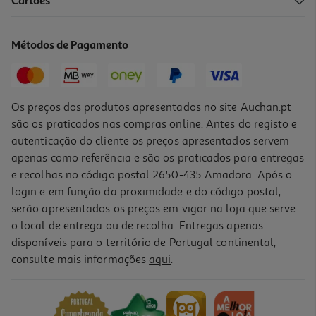
3.0
(2)
Cartões
Liquidificadora Haier I-Master Série 5 Hbl5b2 011 1200w Com 6
Lâminas E Auto Clean
169.99 €/un
Métodos de Pagamento
169,99 €
Os preços dos produtos apresentados no site Auchan.pt
são os praticados nas compras online. Antes do registo e
autenticação do cliente os preços apresentados servem
apenas como referência e são os praticados para entregas
e recolhas no código postal 2650-435 Amadora. Após o
login e em função da proximidade e do código postal,
serão apresentados os preços em vigor na loja que serve
o local de entrega ou de recolha. Entregas apenas
disponíveis para o território de Portugal continental,
3.0
(2)
consulte mais informações
aqui
.
Liquidificadora Moulinex Lm2c0110 Blendeo+ 450w Com Jarro 1.5l
E Gelo Picado
34.99 €/un
34,99 €