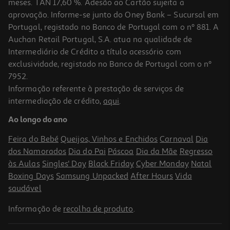
meses. TAN 17,60 %. Adesão ao Cartão sujeita a
aprovação. Informe-se junto do Oney Bank – Sucursal em
Portugal, registado no Banco de Portugal com o nº 881. A
Auchan Retail Portugal, S.A. atua na qualidade de
Intermediário de Crédito a título acessório com
exclusividade, registado no Banco de Portugal com o nº
7952.
Informação referente à prestação de serviços de
5.0
(15)
intermediação de crédito,
aqui
.
Liquidificadora Moulinex Perfect Mix+ Lm871d10 1200w Com Jarro
De Vidro 1.5l
Ao longo do ano
99.99 €/un
Feira do Bebé
Queijos, Vinhos e Enchidos
Carnaval
Dia
99,99 €
dos Namorados
Dia do Pai
Páscoa
Dia da Mãe
Regresso
às Aulas
Singles' Day
Black Friday
Cyber Monday
Natal
Boxing Days
Samsung Unpacked
After Hours
Vida
saudável
Informação de
recolha de produto
.