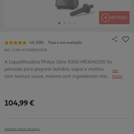
VER VÍDEO
4.8
(100)
Faça a sua avaliação
Leu
100
Ref. / EAN:
8720389032578
avaliações.
Link
A Liquidificadora Philips Série 5000 HR3040/00 foi
para
pensada para preparar batidos, sopas e molhos
a
ver
mesma
com textura suave, mesmo com ingredientes mais
mais
página.
difíceis. O motor ProBlend Plus de 1200 W, em
conjunto com as lâminas alargadas e o jarro de
vidro nervurado, a juda a puxar os ingredientes
104,99 €
para uma circulação eficiente e a triturar fruta
congelada, gelo ou frutos secos com maior
consistência. A tecnologia ProBlend Plus permite
preparar batidos de fruta congelada espessos sem
verificar stock em loja >
adicionar água, mantendo uma textura cremosa. A