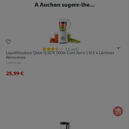
A Auchan sugere-lhe...
3.5
(46)
Liquidificadora Qilive Q.5176 500w Com Jarro 1.5l E 4 Lâminas
Removíveis
25.99 €/un
25,99 €