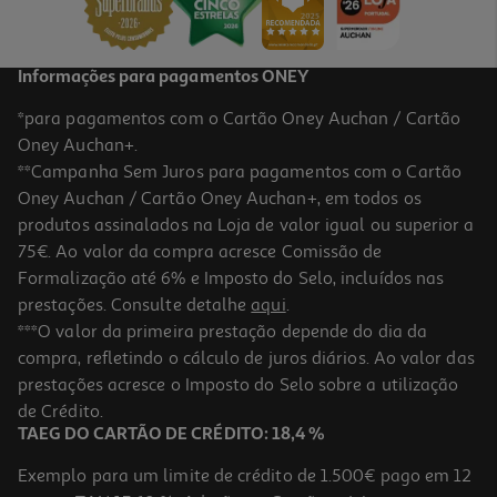
Informações para pagamentos ONEY
*para pagamentos com o Cartão Oney Auchan / Cartão
Oney Auchan+.
**Campanha Sem Juros para pagamentos com o Cartão
Oney Auchan / Cartão Oney Auchan+, em todos os
produtos assinalados na Loja de valor igual ou superior a
75€. Ao valor da compra acresce Comissão de
Formalização até 6% e Imposto do Selo, incluídos nas
prestações. Consulte detalhe
aqui
.
Liquidificador Bosch Serie 4 Vitapower Mmb6141b 1.5 L 1200 W
***O valor da primeira prestação depende do dia da
Preto
compra, refletindo o cálculo de juros diários. Ao valor das
79.99 €/un
prestações acresce o Imposto do Selo sobre a utilização
79,99 €
de Crédito.
TAEG DO CARTÃO DE CRÉDITO: 18,4 %
Exemplo para um limite de crédito de 1.500€ pago em 12