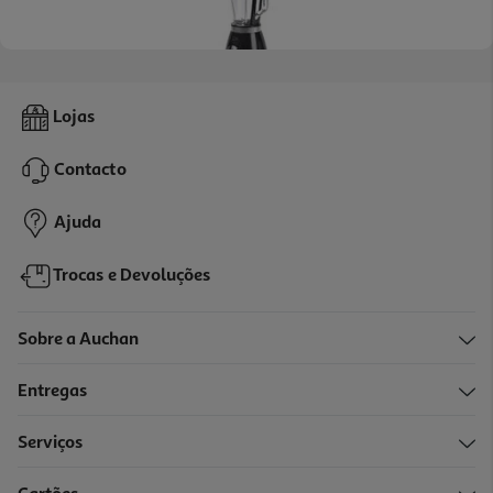
4.1
(14)
Liquidificadora Qilive Q.5291 1300w Com Jarro De Vidro 1.5l E 6
Lojas
Lâminas
45.99 €/un
Contacto
45,99 €
Ajuda
Trocas e Devoluções
Sobre a Auchan
Entregas
Serviços