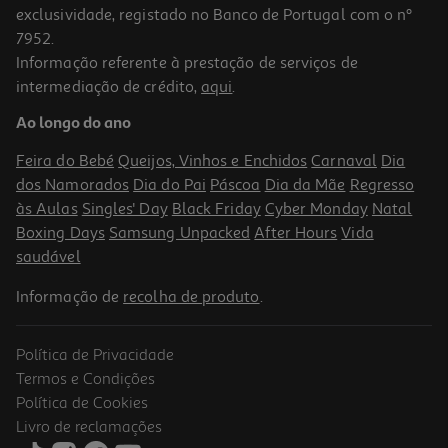
exclusividade, registado no Banco de Portugal com o nº
7952.
Informação referente à prestação de serviços de
intermediação de crédito,
aqui
.
Ao longo do ano
Feira do Bebé
Queijos, Vinhos e Enchidos
Carnaval
Dia
dos Namorados
Dia do Pai
Páscoa
Dia da Mãe
Regresso
às Aulas
Singles' Day
Black Friday
Cyber Monday
Natal
Boxing Days
Samsung Unpacked
After Hours
Vida
saudável
Informação de
recolha de produto
.
Política de Privacidade
Termos e Condições
Política de Cookies
Livro de reclamações