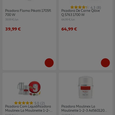
4.3
(8)
Picadora Flama Pikatti 1705fl
Picadora De Carne Qilive
700 W
Q.5763 1700 W
39.99 €/un
64.99 €/un
39,99 €
64,99 €
5.0
(2)
Picadora Com Liquidificadora
Picadora Moulinex La
Moulinex La Moulinette 1-2-3
Moulinette 1-2-3 Ad560120
800 W
800 W 250 Ml