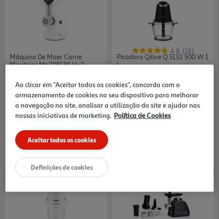
4.8
(18)
Máquina De Moer Carne
Picadora Qilive Q.5132 500 W 1
Moulinex Me208139 Hv2
L
99.99 €/un
24.99 €/un
Ao clicar em "Aceitar todos os cookies", concorda com o
99,99 €
24,99 €
armazenamento de cookies no seu dispositivo para melhorar
a navegação no site, analisar a utilização do site e ajudar nas
nossas iniciativas de marketing.
Política de Cookies
Aceitar todos os cookies
Definições de cookies