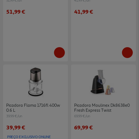
51.99 €/un
41.99 €/un
51,99 €
41,99 €
Picadora Flama 1716fl 400w
Picadora Moulinex Dk8638e0
0.6 L
Fresh Express Twist
39.99 €/un
69.99 €/un
39,99 €
69,99 €
PREÇO EXCLUSIVO ONLINE