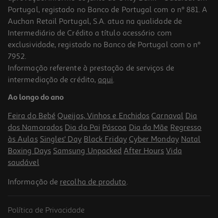
Portugal, registado no Banco de Portugal com o nº 881. A
Auchan Retail Portugal, S.A. atua na qualidade de
Intermediário de Crédito a título acessório com
exclusividade, registado no Banco de Portugal com o nº
7952.
Informação referente à prestação de serviços de
3.6
(8)
intermediação de crédito,
aqui
.
Robot De Cozinha Qilive Q.5681 6 Funções 2.1l
Ao longo do ano
37.99 €/un
Feira do Bebé
Queijos, Vinhos e Enchidos
Carnaval
Dia
37,99 €
dos Namorados
Dia do Pai
Páscoa
Dia da Mãe
Regresso
às Aulas
Singles' Day
Black Friday
Cyber Monday
Natal
Boxing Days
Samsung Unpacked
After Hours
Vida
saudável
Informação de
recolha de produto
.
Política de Privacidade