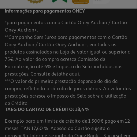
Informações para pagamentos ONEY
*para pagamentos com o Cartão Oney Auchan / Cartão
Oney Auchan+.
**Campanha Sem Juros para pagamentos com o Cartão
Oney Auchan / Cartão Oney Auchan+, em todos os
produtos assinalados na Loja de valor igual ou superior a
75€. Ao valor da compra acresce Comissão de
Formalização até 6% e Imposto do Selo, incluídos nas
prestações. Consulte detalhe
aqui
.
3.1
(12)
Limpa Base Para Ferro Engomar
***O valor da primeira prestação depende do dia da
compra, refletindo o cálculo de juros diários. Ao valor das
4.29 €/un
prestações acresce o Imposto do Selo sobre a utilização
4,29 €
de Crédito.
TAEG DO CARTÃO DE CRÉDITO: 18,4 %
Exemplo para um limite de crédito de 1.500€ pago em 12
meses. TAN 17,60 %. Adesão ao Cartão sujeita a
aprovação. Informe-se junto do Oney Bank – Sucursal em