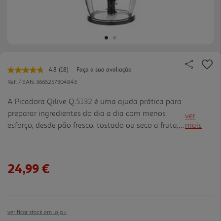
4.8
(18)
Faça a sua avaliação
Leu
18
Ref. / EAN:
3665257304843
avaliações.
Link
A Picadora Qilive Q.5132 é uma ajuda prática para
para
preparar ingredientes do dia a dia com menos
a
ver
mesma
esforço, desde pão fresco, tostado ou seco a fruta,
mais
página.
legumes, ervas aromáticas, frutos secos, bolachas
ou chocolate. Com 500 W de potência, capacidade
de 1 litro e 2 velocidades, permite adaptar a
24,99 €
trituração à quantidade e ao tipo de alimento, seja
para bases de receitas, toppings ou pequenas
misturas. A taça e os acessórios laváveis na
máquina facilitam a limpeza depois de usar,
verificar stock em loja >
tornando a rotina mais simples e arrumada. De