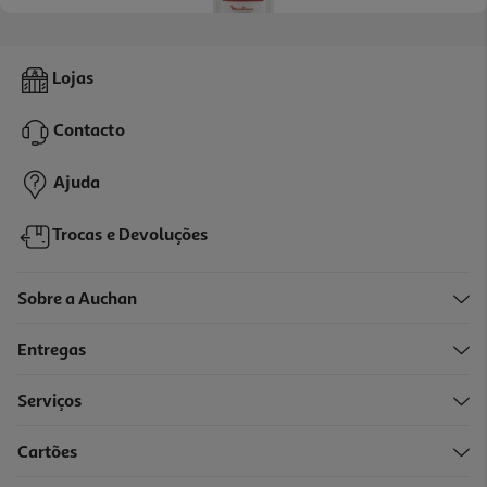
Picadora Moulinex La Moulinette 1-2-3 Ad560120 800 W 250 Ml
Lojas
41.99 €/un
Contacto
41,99 €
Ajuda
Trocas e Devoluções
Sobre a Auchan
Entregas
Serviços
Cartões
Picadora Flama 1716fl 400w 0.6 L