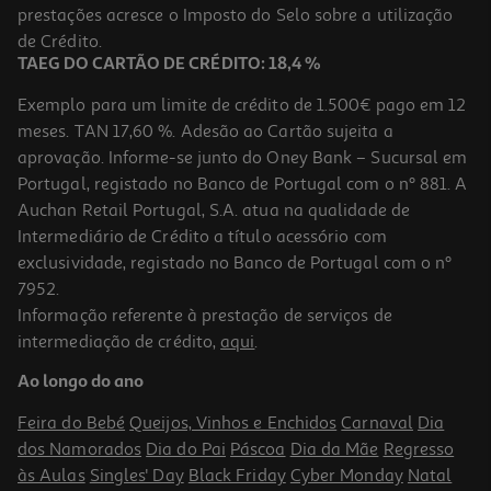
prestações acresce o Imposto do Selo sobre a utilização
de Crédito.
TAEG DO CARTÃO DE CRÉDITO: 18,4 %
Exemplo para um limite de crédito de 1.500€ pago em 12
meses. TAN 17,60 %. Adesão ao Cartão sujeita a
aprovação. Informe-se junto do Oney Bank – Sucursal em
Portugal, registado no Banco de Portugal com o nº 881. A
Auchan Retail Portugal, S.A. atua na qualidade de
Intermediário de Crédito a título acessório com
exclusividade, registado no Banco de Portugal com o nº
7952.
Informação referente à prestação de serviços de
intermediação de crédito,
aqui
.
Ao longo do ano
Feira do Bebé
Queijos, Vinhos e Enchidos
Carnaval
Dia
dos Namorados
Dia do Pai
Páscoa
Dia da Mãe
Regresso
às Aulas
Singles' Day
Black Friday
Cyber Monday
Natal