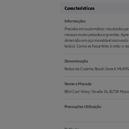
Características
Informações
Precisão em automático: resultados pe
massas muito pesadas e grandes. Apres
dimensão em aço inoxidável escovado c
bolos). Como se fosse feita à mão: o 
Denominação
Robot de Cozinha Bosch Serie 6 MUMS
Nome e Morada
BSH Carl-Wery-Straße 34, 81739 Mün
Precauções Utilização
.