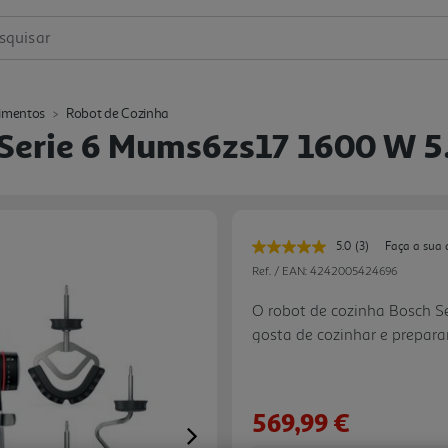
squisar
imentos
Robot de Cozinha
 Serie 6 Mums6zs17 1600 W 5
5.0
(3)
Faça a sua 
Leu
3
Ref. / EAN:
4242005424696
avaliações.
Link
O robot de cozinha Bosch 
para
gosta de cozinhar e prepar
a
mesma
menos esforço. O motor de 
página.
incluindo massas pesadas, 
inoxidável escovado de 5,5 
569,99 €
bolos. A balança integrada f
Next