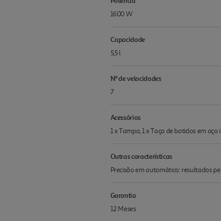
Potência
1600 W
Capacidade
5,5 l
Nº de velocidades
7
Acessórios
1 x Tampa, 1 x Taça de batidos em aço i
Outras características
Precisão em automático: resultados pe
Garantia
12 Meses