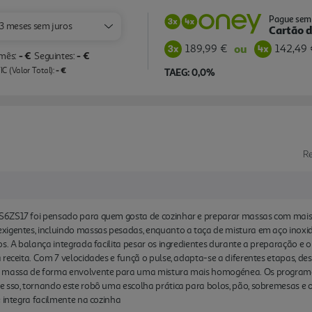
Pague sem 
3 meses sem juros
Cartão d
189,99 €
142,49 
ou
- €
- €
 mês:
Seguintes:
- €
C (Valor Total):
TAEG: 0,0%
R
S6ZS17 foi pensado para quem gosta de cozinhar e preparar massas com mais 
xigentes, incluindo massas pesadas, enquanto a taça de mistura em aço inoxid
os. A balança integrada facilita pesar os ingredientes durante a preparação 
receita. Com 7 velocidades e funçã o pulse, adapta-se a diferentes etapas, de
 a massa de forma envolvente para uma mistura mais homogénea. Os program
 sso, tornando este robô uma escolha prática para bolos, pão, sobremesas e o
e integra facilmente na cozinha