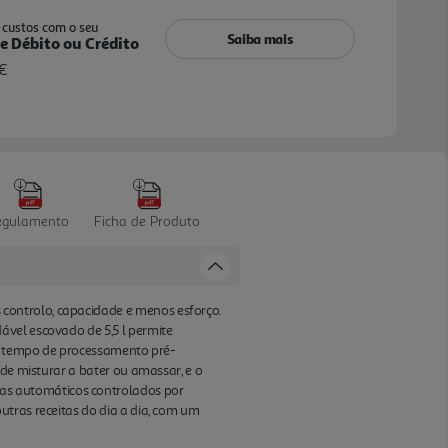
custos com o seu
Saiba mais
e Débito ou Crédito
€
egulamento
Ficha de Produto
controlo, capacidade e menos esforço.
ável escovado de 5,5 l permite
e o tempo de processamento pré-
sde misturar a bater ou amassar, e o
as automáticos controlados por
utras receitas do dia a dia, com um