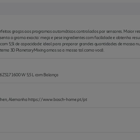
rfeitos graças aos programas automáticos controlados por sensores. Maior re
enta a grama exacta: meça e pese ingredientes com facilidade e obtenha resul
om 5,5l de capacidade: ideal para preparar grandes quantidades de massa nu
sistema 3D PlanetaryMixing amas sa a massa tal como você.
6ZS17 1600 W 5,5 L com Balança
chen, Alemanha https://www.bosch-home.pt/pt