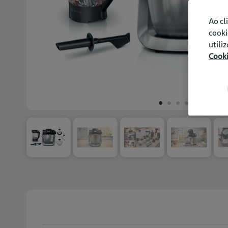
Ao cl
cooki
utili
Cook