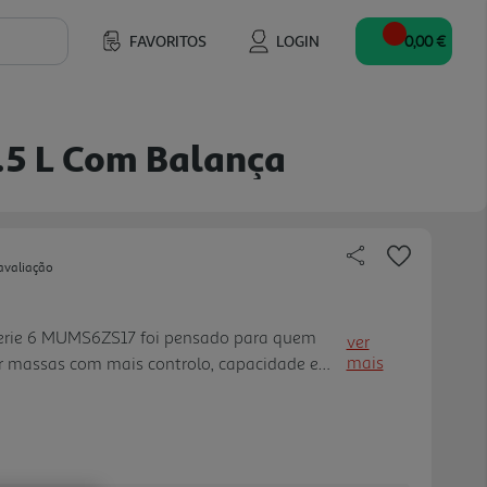
FAVORITOS
LOGIN
0,00 €
.5 L Com Balança
avaliação
Serie 6 MUMS6ZS17 foi pensado para quem
ver
mais
ar massas com mais controlo, capacidade e
1600 W ajuda nas tarefas exigentes,
enquanto a taça de mistura em aço
l permite trabalhar até 3,5 kg de massa para
acilita pesar os ingredientes durante a