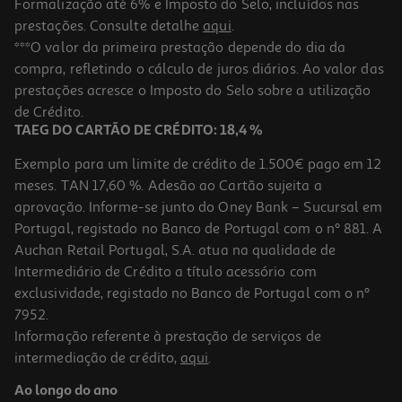
Formalização até 6% e Imposto do Selo, incluídos nas
prestações. Consulte detalhe
aqui
.
5.0
(2)
Varinha Bosch Ergomixx Ms61b6150 1000 W
***O valor da primeira prestação depende do dia da
compra, refletindo o cálculo de juros diários. Ao valor das
42.99 €/un
prestações acresce o Imposto do Selo sobre a utilização
42,99 €
de Crédito.
TAEG DO CARTÃO DE CRÉDITO: 18,4 %
Exemplo para um limite de crédito de 1.500€ pago em 12
meses. TAN 17,60 %. Adesão ao Cartão sujeita a
aprovação. Informe-se junto do Oney Bank – Sucursal em
Portugal, registado no Banco de Portugal com o nº 881. A
Auchan Retail Portugal, S.A. atua na qualidade de
Intermediário de Crédito a título acessório com
exclusividade, registado no Banco de Portugal com o nº
7952.
Informação referente à prestação de serviços de
4.4
(19)
intermediação de crédito,
aqui
.
Varinha Mágica Braun Multiquick 7 Mq7025x Com Acessórios
1000w Preta
Ao longo do ano
69.99 €/un