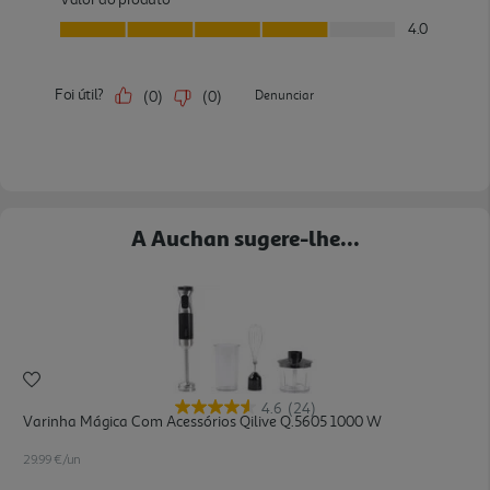
A Auchan sugere-lhe...
4.6
(24)
Varinha Mágica Com Acessórios Qilive Q.5605 1000 W
29.99 €/un