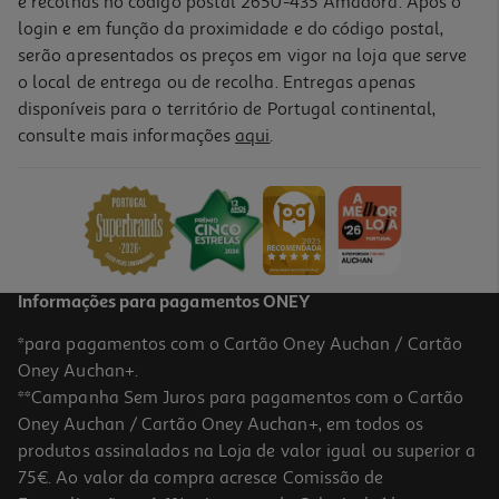
e recolhas no código postal 2650-435 Amadora. Após o
login e em função da proximidade e do código postal,
serão apresentados os preços em vigor na loja que serve
o local de entrega ou de recolha. Entregas apenas
disponíveis para o território de Portugal continental,
4.8
(15)
consulte mais informações
aqui
.
Varinha Mágica Moulinex Infinyforce Pro Dd95hd10 4 Em 1 1200 W
79.99 €/un
79,99 €
Informações para pagamentos ONEY
*para pagamentos com o Cartão Oney Auchan / Cartão
Oney Auchan+.
**Campanha Sem Juros para pagamentos com o Cartão
Oney Auchan / Cartão Oney Auchan+, em todos os
produtos assinalados na Loja de valor igual ou superior a
75€. Ao valor da compra acresce Comissão de