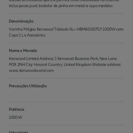
Inclui passa puré, batedor de pinha em metal e copo medidor.
Denominação
Varinha Mágica Kenwood Triblade XL+ HBM60.007GY 1000W com
Copo 1 L e Acessórios
Nome e Morada
Kenwood Limited Address: 1 Kenwood Business Park, New Lane,
PO9 2NH City: Havant Country: United Kingdom Website address:
www.kenwoodworld.com
Precauções Utilização
.
Potência
1000 W
Velocidade