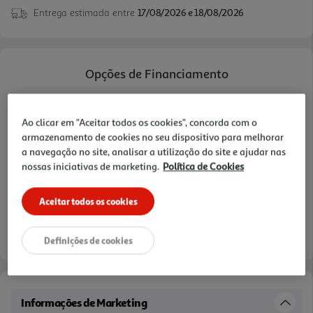
Entrega estimada entre
17/08/2026 e 18/08/2026
em metal, aumentando a versatilidade para
diferentes preparações sem ocupar muito espaço
na cozinha. A combinação de potência, acessórios
úteis e utilização simples torna esta varinha uma
Opções de Financiamento
solução prática para cozinhar com mais liberdade,
desde refeições rápidas a preparações mais
Pague com o seu
Cartão Oney Auchan
cuidadas.
Ao clicar em "Aceitar todos os cookies", concorda com o
armazenamento de cookies no seu dispositivo para melhorar
saiba mais >
a navegação no site, analisar a utilização do site e ajudar nas
TAEG: 18,4%
nossas iniciativas de marketing.
Política de Cookies
3 meses sem juros
Aceitar todos os cookies
- €
- €
1º mês:
Seguintes:
- €
MTIC (Valor Total):
Definições de cookies
Informações de Marketing