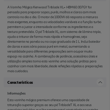
A Varinha Mágica Kenwood Triblade XL+ HBM60.007GY foi
pensada para preparar sopas, purés, molhos e claras com mais
controlo no dia a dia. O motor de 1000W dá resposta a misturas
mais exigentes, enquanto as velocidades variáveis e a função turbo
permitem a justar a intensidade conforme os ingredientes e a
textura pretendida. O pé Triblade XL, com sistema de lâmina tripla,
ajuda a triturar de forma mais rápida e homogénea, seja
diretamente na panela ou no copo graduado de 1 L. Inclui batedor
de claras e aces sório passa puré em metal, aumentando a
versatilidade para diferentes preparações sem ocupar muito
espaço na cozinha. A combinação de potência, acessórios úteis e
utilização simples torna esta varinha uma solução prática para
cozinhar com mais liberdade, desde refeições rápidas a preparações
mais cuidadas.
Características
Informações
Esta varinha mágica premium oferece uma capacidade de
trituração superior graças ao seu pé TribladeT XL e aos seus
acessórios incluídos que lhe permite total criatividade na cozinha.