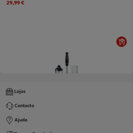
29,99 €
Varinha Mágica Com Acessórios Bosch Msm4b620 Ergomaster
Lojas
(1000 W - Preto)
59.99 €/un
Contacto
59,99 €
Ajuda