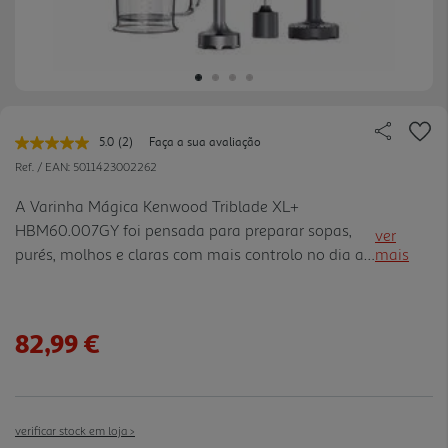
5.0
(2)
Faça a sua avaliação
Leu
2
Ref. / EAN:
5011423002262
avaliações.
Link
A Varinha Mágica Kenwood Triblade XL+
para
HBM60.007GY foi pensada para preparar sopas,
a
ver
mesma
purés, molhos e claras com mais controlo no dia a
mais
página.
dia. O motor de 1000W dá resposta a misturas
mais exigentes, enquanto as velocidades variáveis
e a função turbo permitem a justar a intensidade
82,99 €
conforme os ingredientes e a textura pretendida. O
pé Triblade XL, com sistema de lâmina tripla, ajuda
a triturar de forma mais rápida e homogénea, seja
diretamente na panela ou no copo graduado de 1
verificar stock em loja >
L. Inclui batedor de claras e aces sório passa puré