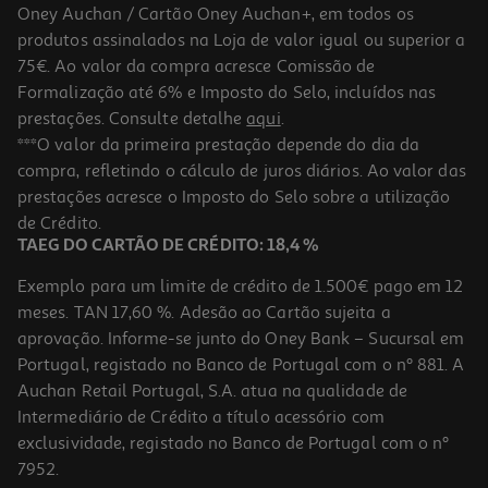
Oney Auchan / Cartão Oney Auchan+, em todos os
produtos assinalados na Loja de valor igual ou superior a
75€. Ao valor da compra acresce Comissão de
Formalização até 6% e Imposto do Selo, incluídos nas
prestações. Consulte detalhe
aqui
.
5.0
(2)
Varinha Mágica Moulinex Quickchef + Dd671810 1000w
***O valor da primeira prestação depende do dia da
compra, refletindo o cálculo de juros diários. Ao valor das
39.99 €/un
prestações acresce o Imposto do Selo sobre a utilização
39,99 €
de Crédito.
TAEG DO CARTÃO DE CRÉDITO: 18,4 %
Exemplo para um limite de crédito de 1.500€ pago em 12
meses. TAN 17,60 %. Adesão ao Cartão sujeita a
aprovação. Informe-se junto do Oney Bank – Sucursal em
Portugal, registado no Banco de Portugal com o nº 881. A
Auchan Retail Portugal, S.A. atua na qualidade de
Intermediário de Crédito a título acessório com
exclusividade, registado no Banco de Portugal com o nº
7952.