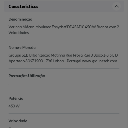
Características
Denominação
Varinha Mágica Moulinex Easychef DD45A110 450 W Branca com 2
Velocidades
Nome e Morada
Groupe SEB Urbanizacao Matinha Rua Proj.a Rua 3 Bloco 1-3.b E D
Apartado 8067 1900 - 796 Lisboa - Portugal www.groupeseb.com
Precauções Utilização
.
Potência
450 W
Velocidade