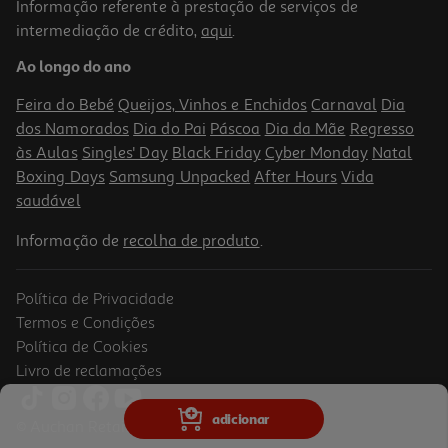
Informação referente à prestação de serviços de
5.0
(1)
intermediação de crédito,
aqui
.
Varinha Mágica Braun Multiquick 5 Pro Mq55001m 1000 W
Ao longo do ano
39.99 €/un
Feira do Bebé
Queijos, Vinhos e Enchidos
Carnaval
Dia
39,99 €
dos Namorados
Dia do Pai
Páscoa
Dia da Mãe
Regresso
às Aulas
Singles' Day
Black Friday
Cyber Monday
Natal
Boxing Days
Samsung Unpacked
After Hours
Vida
saudável
Informação de
recolha de produto
.
Política de Privacidade
Termos e Condições
Política de Cookies
Livro de reclamações
4.8
(4)
Varinha Mágica Bosch Ergomixx Ms6cb6110 Quattroblade 1000 W
adicionar
© Auchan Retail Portugal
39.99 €/un