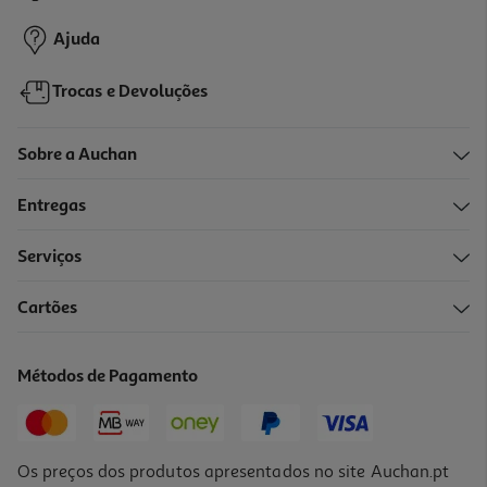
19,99 €
Ajuda
Trocas e Devoluções
Sobre a Auchan
Entregas
Serviços
4.8
(4)
Cartões
Varinha Mágica Braun Multiquick 1 Mq10.001mwh (450 W -
Branco)
25.99 €/un
Métodos de Pagamento
25,99 €
Os preços dos produtos apresentados no site Auchan.pt