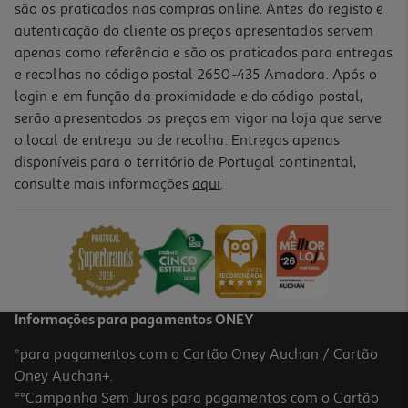
são os praticados nas compras online. Antes do registo e
autenticação do cliente os preços apresentados servem
apenas como referência e são os praticados para entregas
e recolhas no código postal 2650-435 Amadora. Após o
login e em função da proximidade e do código postal,
serão apresentados os preços em vigor na loja que serve
o local de entrega ou de recolha. Entregas apenas
disponíveis para o território de Portugal continental,
4.0
(3)
consulte mais informações
aqui
.
Varinha Mágica Bosch Msm2610b Clevermixx (600 W - Preto)
36.99 €/un
36,99 €
Informações para pagamentos ONEY
*para pagamentos com o Cartão Oney Auchan / Cartão
Oney Auchan+.
**Campanha Sem Juros para pagamentos com o Cartão