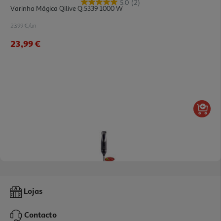
5.0
(2)
Varinha Mágica Qilive Q.5339 1000 W
23.99 €/un
23,99 €
4.0
(34)
Varinha Mágica Qilive Q.5601 600w Preta Com Turbo E Pé Inox
Lojas
19.99 €/un
Contacto