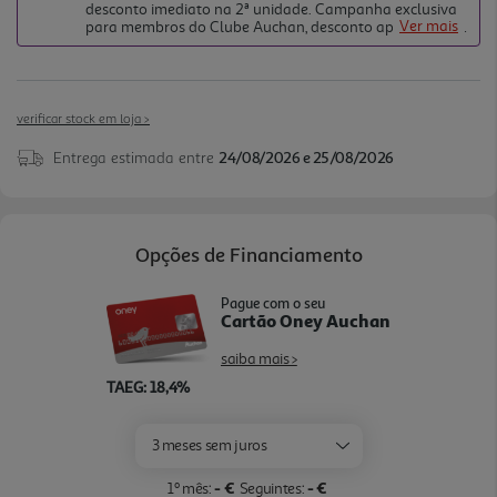
desconto imediato na 2ª unidade. Campanha exclusiva
revestimento EloxalPlus desliza em várias direções,
Ver mais
para membros do Clube Auchan, desconto aplicado no
artigo de menor valor após seleção do método de
inclusive para trás sobre botões, bolsos e costuras,
pagamento. Consulte todas as condições em
tornando a passagem mais fluida. O depósito de
Campanhas e Passatempos.
água amovível de 1,8 L reduz interrupções para
verificar stock em loja >
reabastecer, e o sistema Easy CalcClean simplifi ca
a descalcificação. Com vapor vertical, função auto-
Entrega estimada entre
24/08/2026 e 25/08/2026
off, pega ComfortPro e bloqueio fácil, é uma
solução prática para cuidar da roupa com mais
comodidade.
Opções de Financiamento
Pague com o seu
Cartão Oney Auchan
saiba mais >
TAEG: 18,4%
3 meses sem juros
- €
- €
1º mês:
Seguintes: