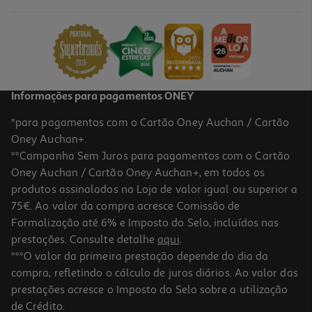
139.99 €/un
139,99 €
Informações para pagamentos ONEY
*para pagamentos com o Cartão Oney Auchan / Cartão
Oney Auchan+.
**Campanha Sem Juros para pagamentos com o Cartão
Oney Auchan / Cartão Oney Auchan+, em todos os
produtos assinalados na Loja de valor igual ou superior a
75€. Ao valor da compra acresce Comissão de
Formalização até 6% e Imposto do Selo, incluídos nas
prestações. Consulte detalhe
aqui
.
5.0
(1)
Ferro De Caldeira Rowenta Perfect Steam Pro Dg8626f0 6.9 Bar
***O valor da primeira prestação depende do dia da
compra, refletindo o cálculo de juros diários. Ao valor das
309.99 €/un
prestações acresce o Imposto do Selo sobre a utilização
309,99 €
de Crédito.