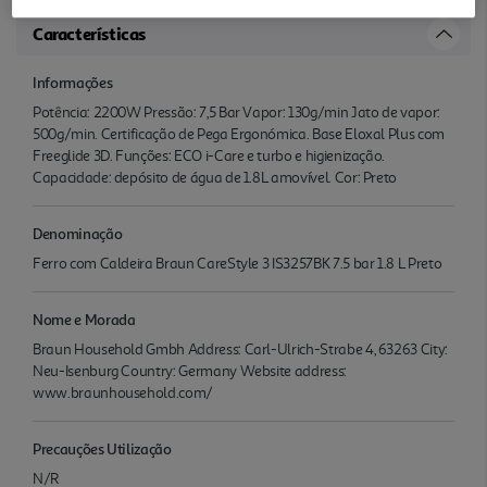
Características
Informações
Potência: 2200W Pressão: 7,5 Bar Vapor: 130g/min Jato de vapor:
500g/min. Certificação de Pega Ergonómica. Base Eloxal Plus com
Freeglide 3D. Funções: ECO i-Care e turbo e higienização.
Capacidade: depósito de água de 1.8L amovível. Cor: Preto
Denominação
Ferro com Caldeira Braun CareStyle 3 IS3257BK 7.5 bar 1.8 L Preto
Nome e Morada
Braun Household Gmbh Address: Carl-Ulrich-Strabe 4, 63263 City:
Neu-Isenburg Country: Germany Website address:
www.braunhousehold.com/
Precauções Utilização
N/R