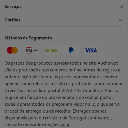
Serviços
4.5
(4)
Cartões
Ferro Com Caldeira Braun Carestyle 1 Is 1012 Bl 1.5 L 2200 W 5.5
Bar
119.99 €/un
Métodos de Pagamento
119,99 €
Os preços dos produtos apresentados no site Auchan.pt
são os praticados nas compras online. Antes do registo e
autenticação do cliente os preços apresentados servem
apenas como referência e são os praticados para entregas
e recolhas no código postal 2650-435 Amadora. Após o
login e em função da proximidade e do código postal,
serão apresentados os preços em vigor na loja que serve
o local de entrega ou de recolha. Entregas apenas
disponíveis para o território de Portugal continental,
1.0
(1)
consulte mais informações
aqui
.
Ferro Com Caldeira Braun Carestyle Compact Is 2143bl 6 Bar 1.5 L