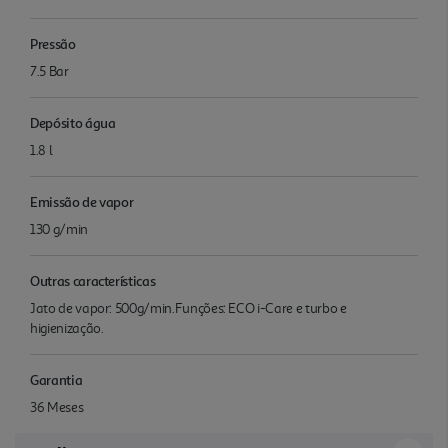
Pressão
7.5 Bar
Depósito água
1.8 l
Emissão de vapor
130 g/min
Outras características
Jato de vapor: 500g/min.Funções: ECO i-Care e turbo e
higienização.
Garantia
36 Meses