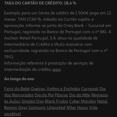
TAEG DO CARTÃO DE CRÉDITO: 18,4 %
Exemplo para um limite de crédito de 1.500€ pago em 12
meses. TAN 17,60 %. Adesão ao Cartão sujeita a
aprovação. Informe-se junto do Oney Bank – Sucursal em
Portugal, registado no Banco de Portugal com o nº 881. A
Auchan Retail Portugal, S.A. atua na qualidade de
Intermediário de Crédito a título acessório com
exclusividade, registado no Banco de Portugal com o nº
7952.
Informação referente à prestação de serviços de
5.0
(1)
intermediação de crédito,
aqui
.
Ferro Com Caldeira Braun Carestyle 7 Pro Is7286 2 L Preto/cobre
8 Bar
Ao longo do ano
359.99 €/un
Feira do Bebé
Queijos, Vinhos e Enchidos
Carnaval
Dia
359,99 €
dos Namorados
Dia do Pai
Páscoa
Dia da Mãe
Regresso
às Aulas
Singles' Day
Black Friday
Cyber Monday
Natal
Boxing Days
Samsung Unpacked
After Hours
Vida
saudável