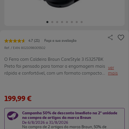
4.7
(21)
Faça a sua avaliação
Leu
21
Ref. / EAN:
8021098005502
avaliações.
Link
O Ferro com Caldeira Braun CareStyle 3 IS3257BK
para
Preto foi pensado para tornar a engomagem mais
a
ver
mesma
rápida e confortável, com um formato compacto
mais
página.
que facilita a arrumação. A pressão de 7.5 bar, o
vapor contínuo de 130 g/min e o jato de vapor de
500 g/min ajuda m a suavizar vincos em peças do
199,99 €
dia a dia e tecidos mais espessos. A tecnologia Eco
iCare oferece uma temperatura segura para todos
Campanha 50% de desconto imediato na 2ª unidade
os tecidos, enquanto o modo Turbo aumenta a
na compra de artigos da marca Braun
potência de vapor e a temperatura para tarefas
De 6/8/2026 a 31/8/2026
Na compra de 2 artigos da marca Braun, 50% de
mais exigentes. A base FreeGlide 3D com