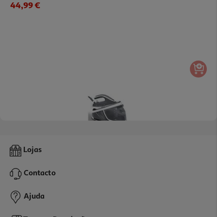
44,99 €
4.3
(7)
Ferro Com Caldeira Qilive Q.5702 14 L 3000 W 8 Bar
Lojas
69.99 €/un
Contacto
69,99 €
Ajuda