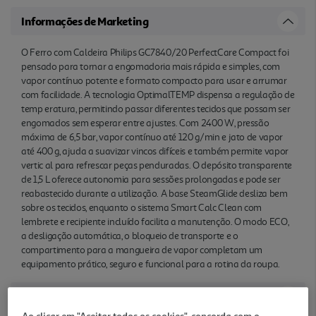
Informações de Marketing
O Ferro com Caldeira Philips GC7840/20 PerfectCare Compact foi
pensado para tornar a engomadoria mais rápida e simples, com
vapor contínuo potente e formato compacto para usar e arrumar
com facilidade. A tecnologia OptimalTEMP dispensa a regulação de
temp eratura, permitindo passar diferentes tecidos que possam ser
engomados sem esperar entre ajustes. Com 2400 W, pressão
máxima de 6,5 bar, vapor contínuo até 120 g/min e jato de vapor
até 400 g, ajuda a suavizar vincos difíceis e também permite vapor
vertic al para refrescar peças penduradas. O depósito transparente
de 1,5 L oferece autonomia para sessões prolongadas e pode ser
reabastecido durante a utilização. A base SteamGlide desliza bem
sobre os tecidos, enquanto o sistema Smart Calc Clean com
lembrete e recipiente incluído facilita a manutenção. O modo ECO,
a desligação automática, o bloqueio de transporte e o
compartimento para a mangueira de vapor completam um
equipamento prático, seguro e funcional para a rotina da roupa.
Características
Ao clicar em "Aceitar todos os cookies", concorda com o