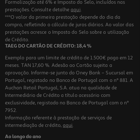
Formalização até 6% e Imposto do Selo, incluídos nas
prestações. Consulte detalhe
aqui
.
Gerador A Vapor Tefal Sv6120e0 5.5 Bar
***O valor da primeira prestação depende do dia da
compra, refletindo o cálculo de juros diários. Ao valor das
109.99 €/un
prestações acresce o Imposto do Selo sobre a utilização
109,99 €
de Crédito.
TAEG DO CARTÃO DE CRÉDITO: 18,4 %
Exemplo para um limite de crédito de 1.500€ pago em 12
meses. TAN 17,60 %. Adesão ao Cartão sujeita a
aprovação. Informe-se junto do Oney Bank – Sucursal em
Portugal, registado no Banco de Portugal com o nº 881. A
Auchan Retail Portugal, S.A. atua na qualidade de
Intermediário de Crédito a título acessório com
exclusividade, registado no Banco de Portugal com o nº
7952.
Informação referente à prestação de serviços de
4.9
(10)
intermediação de crédito,
aqui
.
Ferro Com Caldeira Rowenta Eco Steam Pro Dg9621f0 7.8 Bar
Ao longo do ano
259.99 €/un