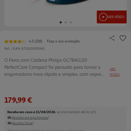
VER VÍDEO
4.3
(218)
Faça a sua avaliação
Leu
218
Ref. / EAN:
8710103935841
avaliações.
Link
O Ferro com Caldeira Philips GC7840/20
para
PerfectCare Compact foi pensado para tornar a
a
ver
mesma
engomadoria mais rápida e simples, com vapor
mais
página.
contínuo potente e formato compacto para usar e
arrumar com facilidade. A tecnologia OptimalTEMP
dispensa a regulação de temp eratura, permitindo
179,99 €
passar diferentes tecidos que possam ser
engomados sem esperar entre ajustes. Com 2400
Receba em casa a 11/08/2026
, se encomendar até às 12h.
W, pressão máxima de 6,5 bar, vapor contínuo até
1h
Recolha em loja Express
*
120 g/min e jato de vapor até 400 g, ajuda a
3h
Recolha Drive
*
suavizar vincos difíceis e também permite vapor
*Mediante disponibilidade de slot de entrega e stock em loja.