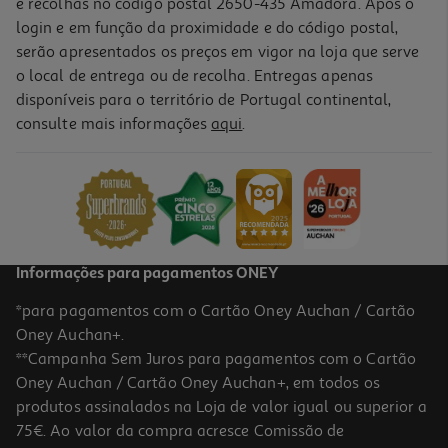
e recolhas no código postal 2650-435 Amadora. Após o
login e em função da proximidade e do código postal,
serão apresentados os preços em vigor na loja que serve
o local de entrega ou de recolha. Entregas apenas
disponíveis para o território de Portugal continental,
5.0
(1)
consulte mais informações
aqui
.
Ferro Com Caldeira Braun Carestyle 7 Is7262gy 2700w 7.5 Bar 2l
229.99 €/un
229,99 €
Informações para pagamentos ONEY
*para pagamentos com o Cartão Oney Auchan / Cartão
Oney Auchan+.
**Campanha Sem Juros para pagamentos com o Cartão
Oney Auchan / Cartão Oney Auchan+, em todos os
produtos assinalados na Loja de valor igual ou superior a
75€. Ao valor da compra acresce Comissão de