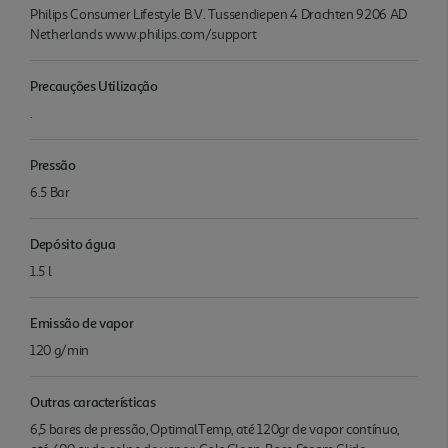
Philips Consumer Lifestyle B.V. Tussendiepen 4 Drachten 9206 AD
Netherlands www.philips.com/support
Precauções Utilização
.
Pressão
6.5 Bar
Depósito água
1.5 l
Emissão de vapor
120 g/min
Outras características
6,5 bares de pressão, OptimalTemp, até 120gr de vapor contínuo,