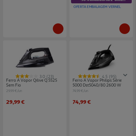
OFERTA EMBALAGEM VERNEL
3.0
(23)
4.5
(95)
Ferro A Vapor Qilive Q.5525
Ferro A Vapor Philips Série
Sem Fio
5000 Dst5040/80 2600 W
29.99 €/un
74.99 €/un
29,99 €
74,99 €