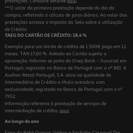
prestações. Consulte detalhe
aqui
.
***O valor da primeira prestação depende do dia da
compra, refletindo o cálculo de juros diários. Ao valor das
prestações acresce o Imposto do Selo sobre a utilização
de Crédito.
TAEG DO CARTÃO DE CRÉDITO: 18,4 %
Exemplo para um limite de crédito de 1.500€ pago em 12
meses. TAN 17,60 %. Adesão ao Cartão sujeita a
aprovação. Informe-se junto do Oney Bank – Sucursal em
Portugal, registado no Banco de Portugal com o nº 881. A
Auchan Retail Portugal, S.A. atua na qualidade de
Intermediário de Crédito a título acessório com
exclusividade, registado no Banco de Portugal com o nº
7952.
Informação referente à prestação de serviços de
intermediação de crédito,
aqui
.
Ao longo do ano
Feira do Bebé
Queijos, Vinhos e Enchidos
Carnaval
Dia