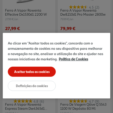
4.5
(2)
Ferro A Vapor Rowenta
Ferro A Vapor Rowenta
Effective Dx1530d1 2200 W
Dw8210d1 Pro Master 2800w
27.99 €/un
79.99 €/un
27,99 €
79,99 €
Ao clicar em "Aceitar todos os cookies", concorda com o
armazenamento de cookies no seu dispositivo para melhorar
a navegação no site, analisar a utilização do site e ajudar nas
nossas iniciativas de marketing.
Política de Cookies
Aceitar todos os cookies
Definições de cookies
4.8
(6)
4.7
(9)
Ferro A Vapor Rowenta
Ferro De Viagem Qilive Q.5543
Express Steam Dw4345d1
1100 W Depósito 80 Ml
2600w