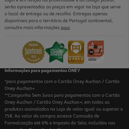
login e em função da proximidade e do código postal,
serão apresentados os preços em vigor na loja que serve
o local de entrega ou de recolha. Entregas apenas
disponíveis para o território de Portugal continental,
consulte mais informações
aqui
.
Informações para pagamentos ONEY
*para pagamentos com o Cartão Oney Auchan / Cartão
Oney Auchan+.
**Campanha Sem Juros para pagamentos com o Cartão
Oney Auchan / Cartão Oney Auchan+, em todos os
produtos assinalados na Loja de valor igual ou superior a
75€. Ao valor da compra acresce Comissão de
Formalização até 6% e Imposto do Selo, incluídos nas