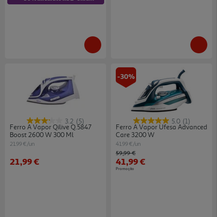
-30%
3.2
(5)
5.0
(1)
Ferro A Vapor Qilive Q.5847
Ferro A Vapor Ufesa Advanced
Boost 2600 W 300 Ml
Care 3200 W
21.99 €/un
41.99 €/un
Price reduced from
to
59,99 €
21,99 €
41,99 €
Promoção