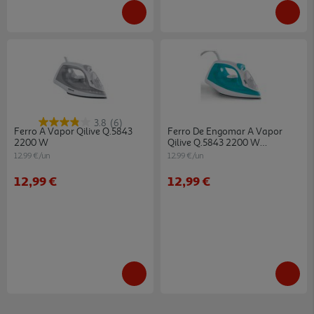
3.8
(6)
Ferro A Vapor Qilive Q.5843
Ferro De Engomar A Vapor
2200 W
Qilive Q.5843 2200 W
Turquesa
12.99 €/un
12.99 €/un
12,99 €
12,99 €