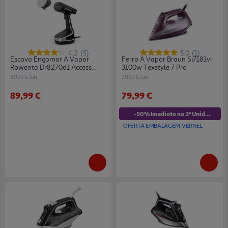
4.2
(5)
5.0
(1)
Escova Engomar A Vapor
Ferro A Vapor Braun Si7181vi
Rowenta Dr8270d1 Access
3100w Texstyle 7 Pro
Steam Force 2000w
89.99 €/un
79.99 €/un
89,99 €
79,99 €
-50% Imediato na 2ª Unidade
OFERTA EMBALAGEM VERNEL