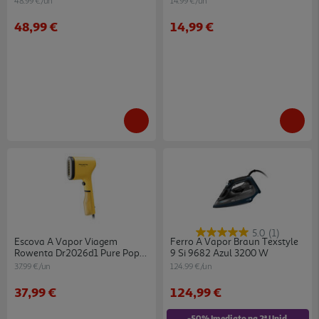
48.99 €/un
14.99 €/un
48,99 €
14,99 €
5.0
(1)
Escova A Vapor Viagem
Ferro A Vapor Braun Texstyle
Rowenta Dr2026d1 Pure Pop
9 Si 9682 Azul 3200 W
Amarelo
37.99 €/un
124.99 €/un
37,99 €
124,99 €
-50% Imediato na 2ª Unidade