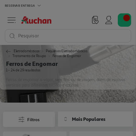
RESERVAR
ENTREGA
Pesquisar
Eletrodomésticos
Pequenos Eletrodomésticos
Tratamento de Roupa
Ferros de Engomar
Ferros de Engomar
1 - 24 de 29 resultados
Ferros de engomar a vapor, sem fios ou de viagem, além de escovas
verticais para diferentes tecidos e rotinas.
Mais Populares
Filtros