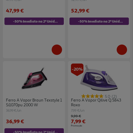
47,99 €
52,99 €
-50% Imediato na 2ª Unidade
-50% Imediato na 2ª Unidade
-20%
5.0
(2)
Ferro A Vapor Braun Texstyle 1
Ferro A Vapor Qilive Q.5843
Si1070pu 2000 W
Roxo
36.99 €/un
7.99 €/un
Price reduced from
to
9,99 €
36,99 €
7,99 €
Promoção
-50% Imediato na 2ª Unidade