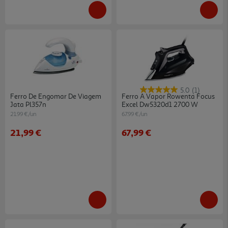
5.0
(1)
Ferro De Engomar De Viagem
Ferro A Vapor Rowenta Focus
Jata Pl357n
Excel Dw5320d1 2700 W
21.99 €/un
67.99 €/un
21,99 €
67,99 €