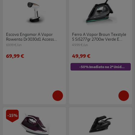
Escova Engomar A Vapor
Ferro A Vapor Braun Texstyle
Rowenta Dr3030d1 Access
5 Si5277gr 2700w Verde E
Steam Pocket
Preto
69.99 €/un
49.99 €/un
69,99 €
49,99 €
-50% Imediato na 2ª Unidade
-15%