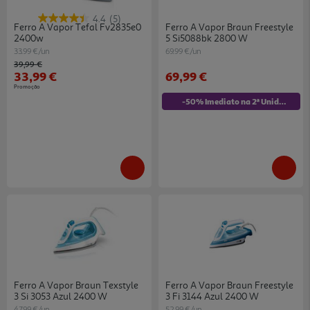
4.4
(5)
Ferro A Vapor Tefal Fv2835e0
Ferro A Vapor Braun Freestyle
2400w
5 Si5088bk 2800 W
33.99 €/un
69.99 €/un
Price reduced from
to
39,99 €
33,99 €
69,99 €
Promoção
-50% Imediato na 2ª Unidade
Ferro A Vapor Braun Texstyle
Ferro A Vapor Braun Freestyle
3 Si 3053 Azul 2400 W
3 Fi 3144 Azul 2400 W
47.99 €/un
52.99 €/un