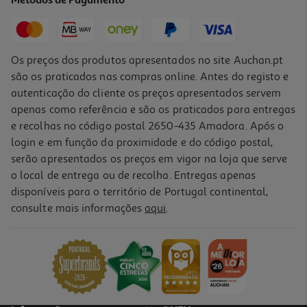
Métodos de Pagamento
Price reduced from
to
9,99 €
7,99 €
Promoção
Os preços dos produtos apresentados no site Auchan.pt
são os praticados nas compras online. Antes do registo e
autenticação do cliente os preços apresentados servem
apenas como referência e são os praticados para entregas
e recolhas no código postal 2650-435 Amadora. Após o
login e em função da proximidade e do código postal,
serão apresentados os preços em vigor na loja que serve
o local de entrega ou de recolha. Entregas apenas
disponíveis para o território de Portugal continental,
3.0
(23)
consulte mais informações
aqui
.
Ferro A Vapor Qilive Q.5525 Sem Fio
29.99 €/un
29,99 €