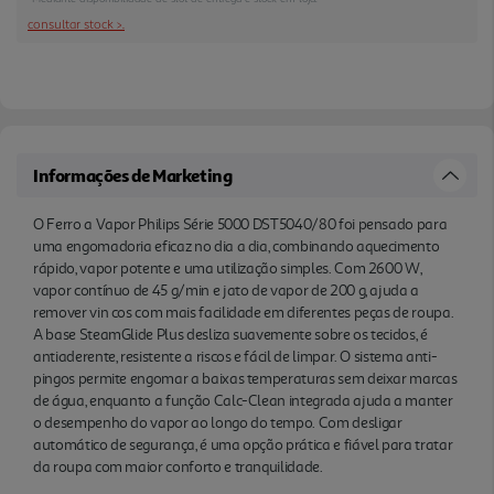
enquanto a função Calc-Clean integrada ajuda a
consultar stock >.
manter o desempenho do vapor ao longo do
tempo. Com desligar automático de segurança, é
uma opção prática e fiável para tratar da roupa
com maior conforto e tranquilidade.
Informações de Marketing
O Ferro a Vapor Philips Série 5000 DST5040/80 foi pensado para
uma engomadoria eficaz no dia a dia, combinando aquecimento
rápido, vapor potente e uma utilização simples. Com 2600 W,
vapor contínuo de 45 g/min e jato de vapor de 200 g, ajuda a
remover vin cos com mais facilidade em diferentes peças de roupa.
A base SteamGlide Plus desliza suavemente sobre os tecidos, é
antiaderente, resistente a riscos e fácil de limpar. O sistema anti-
pingos permite engomar a baixas temperaturas sem deixar marcas
de água, enquanto a função Calc-Clean integrada ajuda a manter
o desempenho do vapor ao longo do tempo. Com desligar
automático de segurança, é uma opção prática e fiável para tratar
da roupa com maior conforto e tranquilidade.