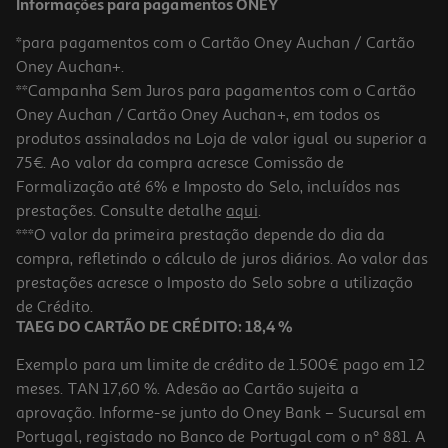
Informações para pagamentos ONEY
*para pagamentos com o Cartão Oney Auchan / Cartão
Oney Auchan+.
**Campanha Sem Juros para pagamentos com o Cartão
Oney Auchan / Cartão Oney Auchan+, em todos os
produtos assinalados na Loja de valor igual ou superior a
75€. Ao valor da compra acresce Comissão de
Formalização até 6% e Imposto do Selo, incluídos nas
prestações. Consulte detalhe
aqui
.
Ferro A Vapor Braun Freestyle 5 Si5088bk 2800 W
***O valor da primeira prestação depende do dia da
compra, refletindo o cálculo de juros diários. Ao valor das
69.99 €/un
prestações acresce o Imposto do Selo sobre a utilização
69,99 €
de Crédito.
TAEG DO CARTÃO DE CRÉDITO: 18,4 %
Exemplo para um limite de crédito de 1.500€ pago em 12
meses. TAN 17,60 %. Adesão ao Cartão sujeita a
aprovação. Informe-se junto do Oney Bank – Sucursal em
Portugal, registado no Banco de Portugal com o nº 881. A