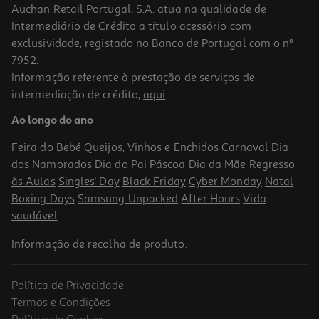
Auchan Retail Portugal, S.A. atua na qualidade de
Intermediário de Crédito a título acessório com
exclusividade, registado no Banco de Portugal com o nº
7952.
Informação referente à prestação de serviços de
5.0
(1)
intermediação de crédito,
aqui
.
Ferro A Vapor Rowenta Focus Excel Dw5320d1 2700 W
Ao longo do ano
67.99 €/un
Feira do Bebé
Queijos, Vinhos e Enchidos
Carnaval
Dia
67,99 €
dos Namorados
Dia do Pai
Páscoa
Dia da Mãe
Regresso
às Aulas
Singles' Day
Black Friday
Cyber Monday
Natal
Boxing Days
Samsung Unpacked
After Hours
Vida
saudável
Informação de
recolha de produto
.
Política de Privacidade
Termos e Condições
Política de Cookies