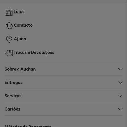
Ferro De Engomar A Vapor Qilive Q.5843 2200 W Turquesa
Lojas
12.99 €/un
Contacto
12,99 €
Ajuda
Trocas e Devoluções
Sobre a Auchan
Entregas
-20%
Serviços
5.0
(2)
Cartões
Ferro A Vapor Qilive Q.5843 Roxo
7.99 €/un