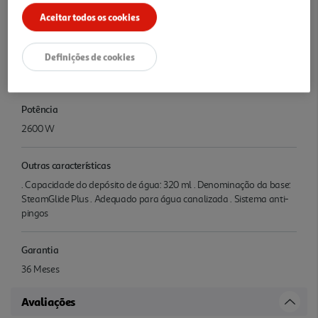
Philips Consumer Lifestyle B.V. Tussendiepen 4 Drachten 9206 AD
Netherlands www.philips.com/support
Aceitar todos os cookies
Precauções Utilização
Definições de cookies
.
Potência
2600 W
Outras características
. Capacidade do depósito de água: 320 ml . Denominação da base:
SteamGlide Plus . Adequado para água canalizada . Sistema anti-
pingos
Garantia
36 Meses
Avaliações