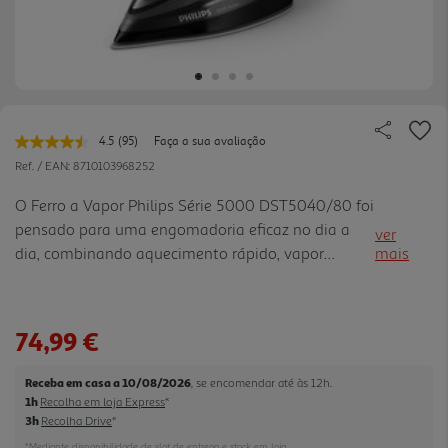
4.5
(95)
Faça a sua avaliação
Leu
95
Ref. / EAN:
8710103968252
avaliações.
Link
O Ferro a Vapor Philips Série 5000 DST5040/80 foi
para
pensado para uma engomadoria eficaz no dia a
a
ver
mesma
dia, combinando aquecimento rápido, vapor
mais
página.
potente e uma utilização simples. Com 2600 W,
vapor contínuo de 45 g/min e jato de vapor de 200
g, ajuda a remover vin cos com mais facilidade em
74,99 €
diferentes peças de roupa. A base SteamGlide Plus
desliza suavemente sobre os tecidos, é
Receba em casa a 10/08/2026
, se encomendar até às 12h.
antiaderente, resistente a riscos e fácil de limpar. O
1h
Recolha em loja Express
*
sistema anti-pingos permite engomar a baixas
3h
Recolha Drive
*
temperaturas sem deixar marcas de água,
*Mediante disponibilidade de slot de entrega e stock em loja.