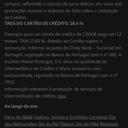
compra, refletindo o cálculo de juros diários. Ao valor das
prestações acresce o Imposto do Selo sobre a utilização
de Crédito.
TAEG DO CARTÃO DE CRÉDITO: 18,4 %
Exemplo para um limite de crédito de 1.500€ pago em 12
meses. TAN 17,60 %. Adesão ao Cartão sujeita a
aprovação. Informe-se junto do Oney Bank – Sucursal em
Portugal, registado no Banco de Portugal com o nº 881. A
Auchan Retail Portugal, S.A. atua na qualidade de
Intermediário de Crédito a título acessório com
exclusividade, registado no Banco de Portugal com o nº
7952.
Informação referente à prestação de serviços de
intermediação de crédito,
aqui
.
Ao longo do ano
Feira do Bebé
Queijos, Vinhos e Enchidos
Carnaval
Dia
dos Namorados
Dia do Pai
Páscoa
Dia da Mãe
Regresso