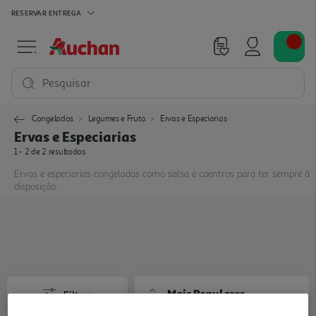
RESERVAR
ENTREGA
Pesquisar
Congelados
Legumes e Fruta
Ervas e Especiarias
Ervas e Especiarias
1 - 2 de 2 resultados
Ervas e especiarias congeladas como salsa e coentros para ter sempre à
disposição.
Mais Populares
Filtros