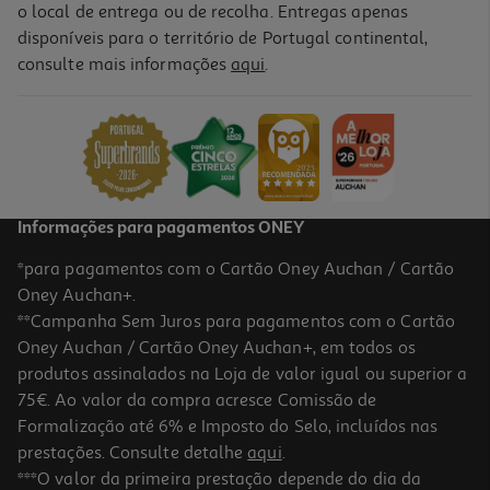
o local de entrega ou de recolha. Entregas apenas
disponíveis para o território de Portugal continental,
consulte mais informações
aqui
.
Informações para pagamentos ONEY
*para pagamentos com o Cartão Oney Auchan / Cartão
Oney Auchan+.
**Campanha Sem Juros para pagamentos com o Cartão
Oney Auchan / Cartão Oney Auchan+, em todos os
produtos assinalados na Loja de valor igual ou superior a
75€. Ao valor da compra acresce Comissão de
Formalização até 6% e Imposto do Selo, incluídos nas
prestações. Consulte detalhe
aqui
.
***O valor da primeira prestação depende do dia da