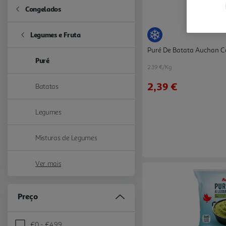
Congelados
Refine by Categoria: Congelados
Legumes e Fruta
Refine by Categoria: Legumes e Fruta
Puré De Batata Auchan C
Puré
selected Currently Refined by Categoria: Puré
2.39 €/Kg
2,39 €
Batatas
Refine by Categoria: Batatas
Legumes
Refine by Categoria: Legumes
Misturas de Legumes
Refine by Categoria: Misturas de Legumes
Ver mais
Preço
€0 - €4,99