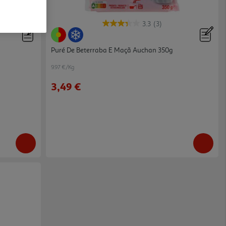
3.3
(3)
Puré De Beterraba E Maçã Auchan 350g
9.97 €/Kg
3,49 €