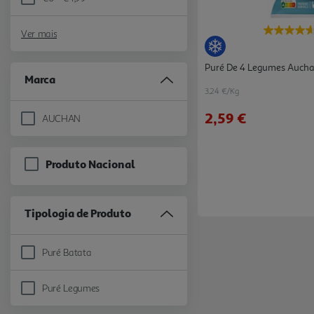
Refine by Preço: €0 - €4,99
Ver mais
Puré De 4 Legumes Auch
Marca
3.24 €/Kg
2,59 €
AUCHAN
Refine by Marca: AUCHAN
Produto Nacional
Tipologia de Produto
Puré Batata
Refine by Tipologia de Produto: Puré Batata
Puré Legumes
Refine by Tipologia de Produto: Puré Legumes