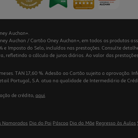
ney Auchan+.
 Auchan / Cartão Oney Auchan+, em todos os produtos assina
 e Imposto do Selo, incluídos nas prestações. Consulte detal
 refletindo o cálculo de juros diários. Ao valor das prestações
meses. TAN 17,60 %. Adesão ao Cartão sujeita a aprovação. In
ail Portugal, S.A. atua na qualidade de Intermediário de Crédi
ação de crédito,
aqui
.
s Namorados
Dia do Pai
Páscoa
Dia da Mãe
Regresso às Aulas