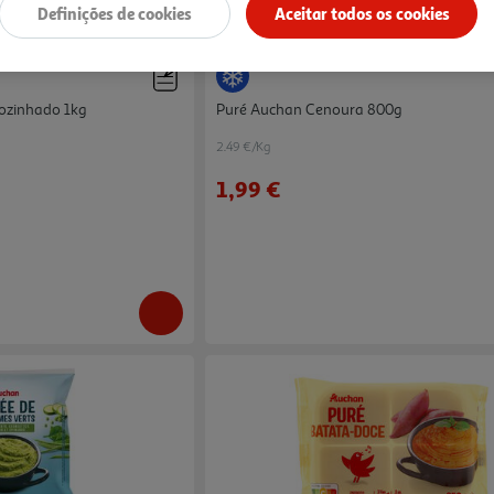
Definições de cookies
Aceitar todos os cookies
4.4
(58)
3.4
(11)
ozinhado 1kg
Puré Auchan Cenoura 800g
2.49 €/Kg
1,99 €