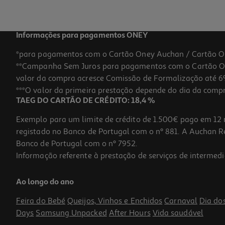
Informações para pagamentos ONEY
*para pagamentos com o Cartão Oney Auchan / Cartão O
**Campanha Sem Juros para pagamentos com o Cartão Oney
valor da compra acresce Comissão de Formalização até 6%
***O valor da primeira prestação depende do dia da compra,
TAEG DO CARTÃO DE CRÉDITO: 18,4 %
Exemplo para um limite de crédito de 1.500€ pago em 12 
registado no Banco de Portugal com o nº 881. A Auchan Ret
Banco de Portugal com o nº 7952.
Informação referente à prestação de serviços de intermedi
Ao longo do ano
Feira do Bebé
Queijos, Vinhos e Enchidos
Carnaval
Dia do
Days
Samsung Unpacked
After Hours
Vida saudável