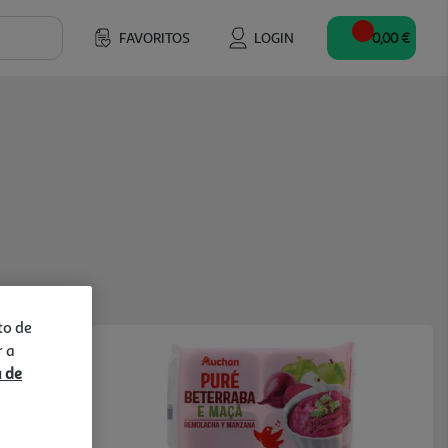
FAVORITOS
LOGIN
0,00 €
to de
r a
a de