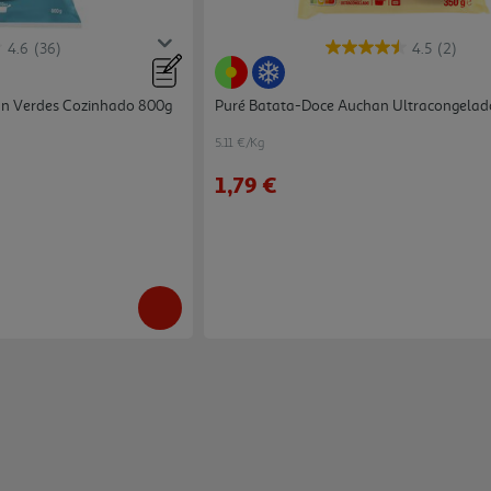
4.6
(36)
4.5
(2)
an Verdes Cozinhado 800g
Puré Batata-Doce Auchan Ultracongelad
5.11 €/Kg
1,79 €