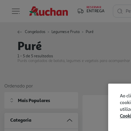
RESERVAR
ENTREGA
Pe
Congelados
Legumes e Fruta
Puré
Puré
1 - 5 de 5 resultados
Purés congelados de batata, legumes e vegetais para acompanhar q
Ordenado por
Ao cl
Mais Populares
cooki
utili
Cook
Categoria