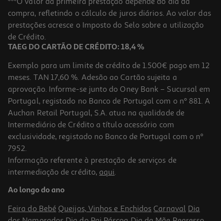
***O valor da primeira prestação depende do dia da
compra, refletindo o cálculo de juros diários. Ao valor das
prestações acresce o Imposto do Selo sobre a utilização
de Crédito.
TAEG DO CARTÃO DE CRÉDITO: 18,4 %
Exemplo para um limite de crédito de 1.500€ pago em 12
meses. TAN 17,60 %. Adesão ao Cartão sujeita a
aprovação. Informe-se junto do Oney Bank – Sucursal em
Portugal, registado no Banco de Portugal com o nº 881. A
Auchan Retail Portugal, S.A. atua na qualidade de
Intermediário de Crédito a título acessório com
exclusividade, registado no Banco de Portugal com o nº
7952.
Informação referente à prestação de serviços de
intermediação de crédito,
aqui
.
Ao longo do ano
Feira do Bebé
Queijos, Vinhos e Enchidos
Carnaval
Dia
dos Namorados
Dia do Pai
Páscoa
Dia da Mãe
Regresso