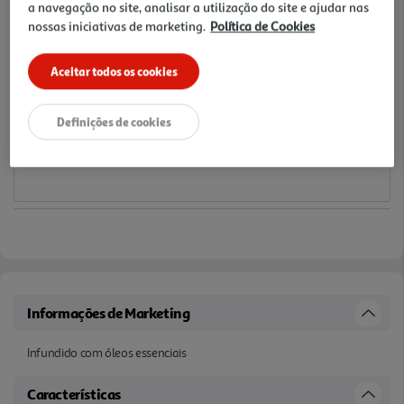
a navegação no site, analisar a utilização do site e ajudar nas
10% DESCONTO IMEDIATO INCLUÍDO
nossas iniciativas de marketing.
Política de Cookies
De 6/8/2026 a 12/8/2026
Preço exclusivo para clientes membros Clube Auchan,
com desconto imediato aplicado já refletido no preço
Aceitar todos os cookies
final acima apresentado.
Notas de preparação
Definições de cookies
Informações de Marketing
Infundido com óleos essenciais
Características