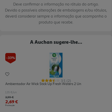
Deve confirmar a informação no rótulo do artigo.
Devido a possíveis alterações de embalagens e/ou rótulos,
deverá considerar sempre a informação que acompanha o
produto que recebe.
A Auchan sugere-lhe...
-33%
3.5
(2)
Ambientador Air Wick Stick Up Fresh Waters 2 Un
1.35 €/un
Price reduced from
to
3,99 €
2,69 €
Promoção