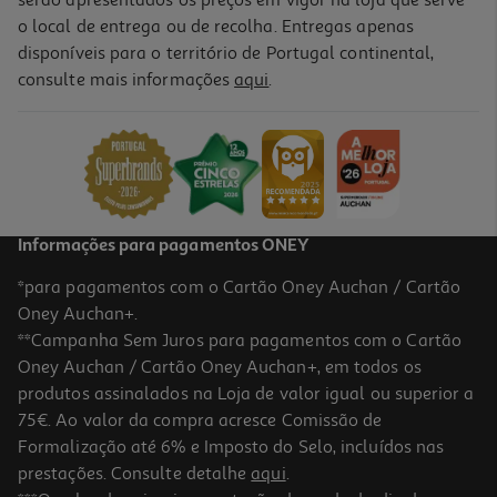
o local de entrega ou de recolha. Entregas apenas
disponíveis para o território de Portugal continental,
4.6
(9)
consulte mais informações
aqui
.
Gel Sanitário Pinho Harpic 750ml
2.65 €/Lt
1,99 €
Informações para pagamentos ONEY
*para pagamentos com o Cartão Oney Auchan / Cartão
Oney Auchan+.
**Campanha Sem Juros para pagamentos com o Cartão
Oney Auchan / Cartão Oney Auchan+, em todos os
produtos assinalados na Loja de valor igual ou superior a
75€. Ao valor da compra acresce Comissão de
Formalização até 6% e Imposto do Selo, incluídos nas
prestações. Consulte detalhe
aqui
.