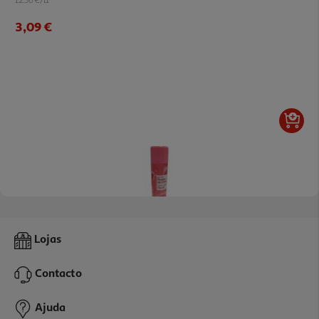
3,09 €
4.7
(15)
Ambientador Auchan Aerossol Floral 300ml
Lojas
3.63 €/Lt
Contacto
1,09 €
Ajuda