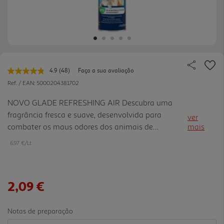
4.9
(48)
Faça a sua avaliação
Leu
48
Ref. / EAN:
5000204381702
avaliações.
Link
NOVO GLADE REFRESHING AIR Descubra uma
para
fragrância fresca e suave, desenvolvida para
a
ver
mesma
combater os maus odores dos animais de
mais
página.
estimação. 97% dos donos de animais de
6.97 €/Lt
estimação recomendam. 416 de 428 testadores
(Outubro 2024) O Aerossol é fácil de usar e foi feito
para combater até os odores mais resistentes,
2,09 €
proporcionando até 7h de frescura por utilização.
Notas de preparação