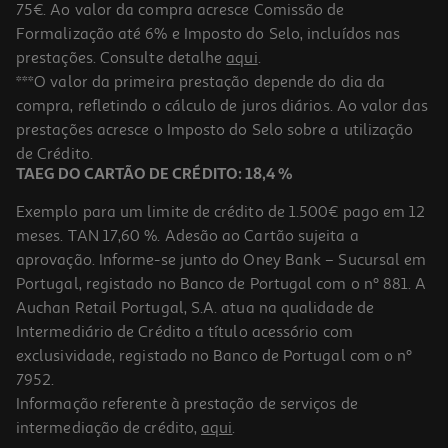
75€. Ao valor da compra acresce Comissão de
Formalização até 6% e Imposto do Selo, incluídos nas
prestações. Consulte detalhe
aqui
.
3.0
(2)
Aerossol Glade Frescor Roupa 300ml
***O valor da primeira prestação depende do dia da
compra, refletindo o cálculo de juros diários. Ao valor das
6.37 €/Lt
prestações acresce o Imposto do Selo sobre a utilização
1,91 €
de Crédito.
TAEG DO CARTÃO DE CRÉDITO: 18,4 %
Exemplo para um limite de crédito de 1.500€ pago em 12
meses. TAN 17,60 %. Adesão ao Cartão sujeita a
aprovação. Informe-se junto do Oney Bank – Sucursal em
Portugal, registado no Banco de Portugal com o nº 881. A
Auchan Retail Portugal, S.A. atua na qualidade de
Intermediário de Crédito a título acessório com
exclusividade, registado no Banco de Portugal com o nº
7952.
Informação referente à prestação de serviços de
4.7
(3)
intermediação de crédito,
aqui
.
Ambientador Glade Aerossol Vanilla 300ml