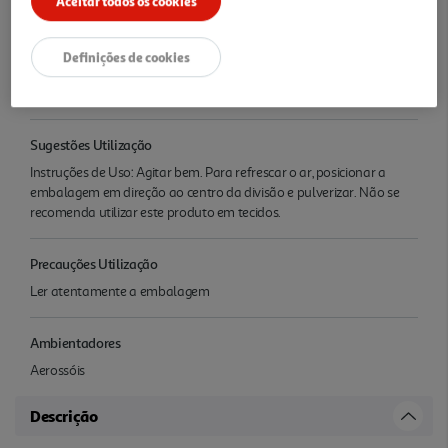
Aceitar todos os cookies
Informação Adicional
Confirmar a informação no Rótulo do Artigo. Devido a possíveis
Definições de cookies
alterações de embalagens e/ou rótulos, deverá considerar sempre
a informação que acompanha o produto que recebe.
Sugestões Utilização
Instruções de Uso: Agitar bem. Para refrescar o ar, posicionar a
embalagem em direção ao centro da divisão e pulverizar. Não se
recomenda utilizar este produto em tecidos.
Precauções Utilização
Ler atentamente a embalagem
Ambientadores
Aerossóis
Descrição