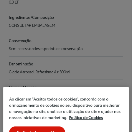
0.3 LT
Ingredientes/Composição
CONSULTAR EMBALAGEM
Conservação
Sem necessidades especiais de conservação
Denominação
Glade Aerossol Refreshing Air 300ml
Nome e Morada
Johnson's Wax de Portugal, Lda. Rua Maestro Raúl Portela 1 2760-
Ao clicar em "Aceitar todos os cookies", concorda com o
079 Caxias
armazenamento de cookies no seu dispositivo para melhorar
a navegação no site, analisar a utilização do site e ajudar nas
Origem
nossas iniciativas de marketing.
Política de Cookies
0