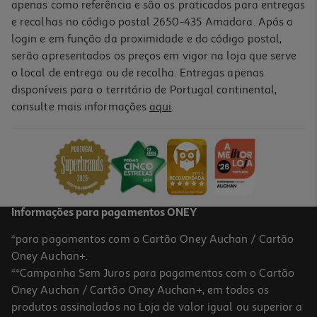
apenas como referência e são os praticados para entregas
e recolhas no código postal 2650-435 Amadora. Após o
login e em função da proximidade e do código postal,
serão apresentados os preços em vigor na loja que serve
o local de entrega ou de recolha. Entregas apenas
disponíveis para o território de Portugal continental,
3.8
(12)
consulte mais informações
aqui
.
Ambientador Auchan Aerossol Citrinos 300ml
3.63 €/Lt
1,09 €
Informações para pagamentos ONEY
*para pagamentos com o Cartão Oney Auchan / Cartão
Oney Auchan+.
**Campanha Sem Juros para pagamentos com o Cartão
Oney Auchan / Cartão Oney Auchan+, em todos os
produtos assinalados na Loja de valor igual ou superior a