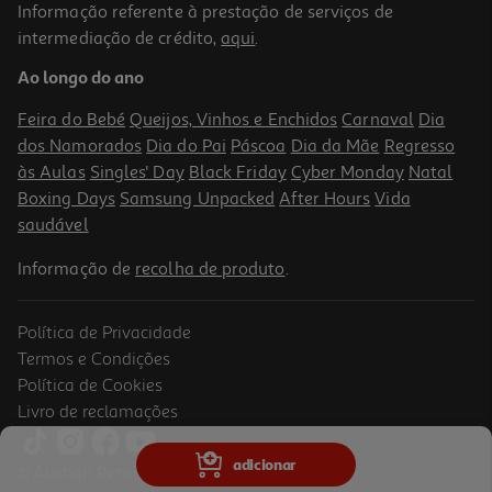
Informação referente à prestação de serviços de
intermediação de crédito,
aqui
.
Ao longo do ano
Feira do Bebé
Queijos, Vinhos e Enchidos
Carnaval
Dia
dos Namorados
Dia do Pai
Páscoa
Dia da Mãe
Regresso
às Aulas
Singles' Day
Black Friday
Cyber Monday
Natal
Boxing Days
Samsung Unpacked
After Hours
Vida
saudável
Informação de
recolha de produto
.
Política de Privacidade
Termos e Condições
Política de Cookies
Livro de reclamações
adicionar
© Auchan Retail Portugal