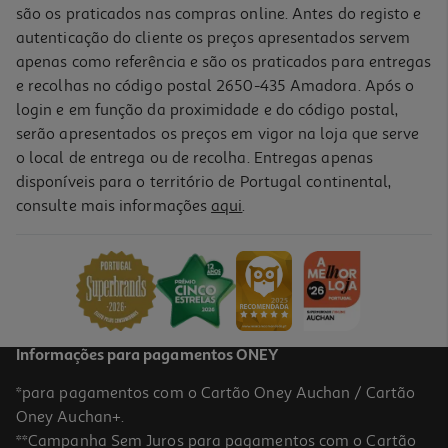
são os praticados nas compras online. Antes do registo e
autenticação do cliente os preços apresentados servem
apenas como referência e são os praticados para entregas
e recolhas no código postal 2650-435 Amadora. Após o
login e em função da proximidade e do código postal,
-35%
serão apresentados os preços em vigor na loja que serve
o local de entrega ou de recolha. Entregas apenas
disponíveis para o território de Portugal continental,
4.5
(15)
consulte mais informações
aqui
.
Limpeza Sonasol Casa Banho Brilhante Spray 500ml
3.98 €/Lt
Price reduced from
to
3,05 €
1,99 €
Promoção
Informações para pagamentos ONEY
*para pagamentos com o Cartão Oney Auchan / Cartão
Oney Auchan+.
**Campanha Sem Juros para pagamentos com o Cartão