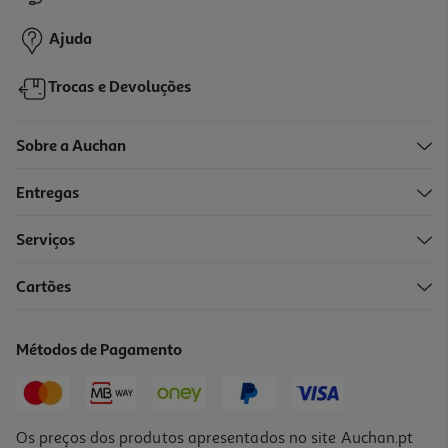
1,97 €
Promoção
Ajuda
Trocas e Devoluções
Sobre a Auchan
Entregas
-55%
Serviços
4.5
(20)
Cartões
Lava Tudo Cif Gel Wc 750ml
2.15 €/Lt
Métodos de Pagamento
Price reduced from
to
3,59 €
1,61 €
Promoção
Os preços dos produtos apresentados no site Auchan.pt