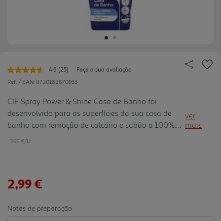
4.6
(25)
Faça a sua avaliação
Leu
25
Ref. / EAN:
8720182870933
avaliações.
Link
CIF Spray Power & Shine Casa de Banho foi
para
desenvolvido para as superfícies da sua casa de
a
ver
mesma
banho com remoção de calcário e sabão a 100%.
mais
página.
Com uma fragrância 100% biodegradável, e um
3.99 €/Lt
agente descalcificante 100% derivado da naureza,
este spray tem um aroma su ave para deixar as
superfícies da casa de banho brilhantes. Reutilize
2,99 €
esta garrafa com a recarga Cif! 1. Adicione água 2.
Encaixe o ecorefill no gargalo e rode 3. Volte a
colocar a pistola no spray e use normalmente
Notas de preparação