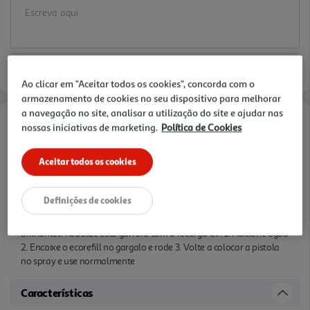
Ao clicar em "Aceitar todos os cookies", concorda com o
armazenamento de cookies no seu dispositivo para melhorar
a navegação no site, analisar a utilização do site e ajudar nas
nossas iniciativas de marketing.
Política de Cookies
Informações de Marketing
Aceitar todos os cookies
CIF Spray Power & Shine Casa de Banho foi desenvolvido para as
superfícies da sua casa de banho com remoção de calcário e sabão
a 100%. Com uma fragrância 100% biodegradável, e um agente
Definições de cookies
descalcificante 100% derivado da naureza, este spray tem um
aroma su ave para deixar as superfícies da casa de banho
brilhantes. Reutilize esta garrafa com a recarga Cif! 1. Adicione água
2. Encaixe o ecorefill no gargalo e rode 3. Volte a colocar a pistola
no spray e use normalmente
Características