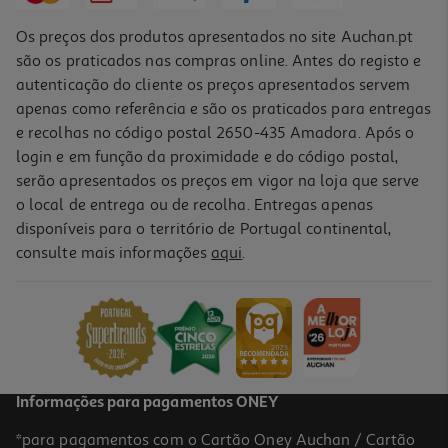
Os preços dos produtos apresentados no site Auchan.pt
são os praticados nas compras online. Antes do registo e
autenticação do cliente os preços apresentados servem
apenas como referência e são os praticados para entregas
e recolhas no código postal 2650-435 Amadora. Após o
login e em função da proximidade e do código postal,
serão apresentados os preços em vigor na loja que serve
o local de entrega ou de recolha. Entregas apenas
disponíveis para o território de Portugal continental,
5.0
(2)
consulte mais informações
aqui
.
Creme Pink Stuff Limpeza 500 Ml
5.58 €/Lt
2,79 €
Informações para pagamentos ONEY
*para pagamentos com o Cartão Oney Auchan / Cartão