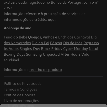
exclusividade, registado no Banco de Portugal com o nº
7952.
Informação referente à prestação de serviços de
intermediação de crédito,
aqui
.
Creme De Limpeza Cif C/ Lixívia Max Power 700ml
Ao longo do ano
4.27 €/Lt
Price reduced from
to
5,99 €
Feira do Bebé
Queijos, Vinhos e Enchidos
Carnaval
Dia
2,99 €
dos Namorados
Dia do Pai
Páscoa
Dia da Mãe
Regresso
Promoção
às Aulas
Singles' Day
Black Friday
Cyber Monday
Natal
Boxing Days
Samsung Unpacked
After Hours
Vida
saudável
Informação de
recolha de produto
.
Política de Privacidade
Termos e Condições
Política de Cookies
Livro de reclamações
5.0
(1)