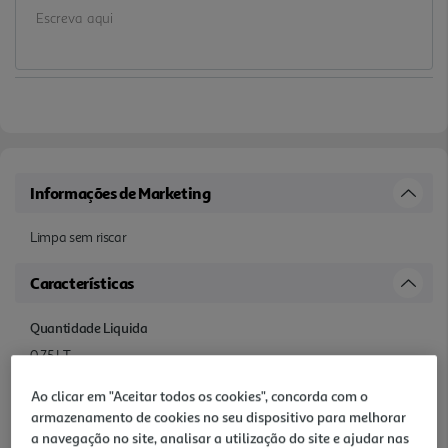
Informações de Marketing
Limpa sem riscar
Características
Quantidade Liquida
0.75 LT
Ao clicar em "Aceitar todos os cookies", concorda com o
Ingredientes/Composição
armazenamento de cookies no seu dispositivo para melhorar
Inferior a 5 %: tensoactivos não iónicos, tensoactivos aniónicos,
a navegação no site, analisar a utilização do site e ajudar nas