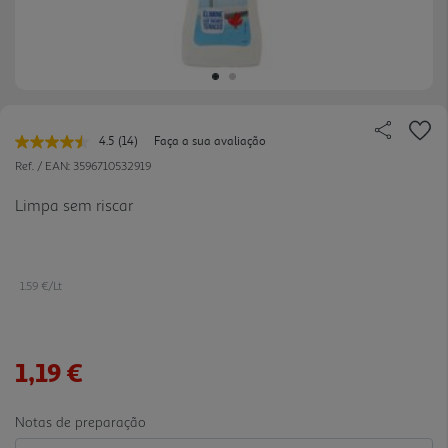
4.5
(14)
Faça a sua avaliação
Leu
14
Ref. / EAN:
3596710532919
avaliações.
Link
Limpa sem riscar
para
a
mesma
página.
1.59 €/Lt
1,19 €
Notas de preparação