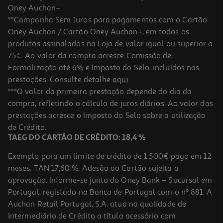
Oney Auchan+.
**Campanha Sem Juros para pagamentos com o Cartão
Oney Auchan / Cartão Oney Auchan+, em todos os
produtos assinalados na Loja de valor igual ou superior a
75€. Ao valor da compra acresce Comissão de
Formalização até 6% e Imposto do Selo, incluídos nas
prestações. Consulte detalhe
aqui
.
4.8
(6)
Creme De Limpeza Cif Spray 750ml
***O valor da primeira prestação depende do dia da
compra, refletindo o cálculo de juros diários. Ao valor das
3.99 €/Lt
prestações acresce o Imposto do Selo sobre a utilização
2,99 €
de Crédito.
TAEG DO CARTÃO DE CRÉDITO: 18,4 %
Exemplo para um limite de crédito de 1.500€ pago em 12
meses. TAN 17,60 %. Adesão ao Cartão sujeita a
aprovação. Informe-se junto do Oney Bank – Sucursal em
Portugal, registado no Banco de Portugal com o nº 881. A
Auchan Retail Portugal, S.A. atua na qualidade de
Intermediário de Crédito a título acessório com
-50%