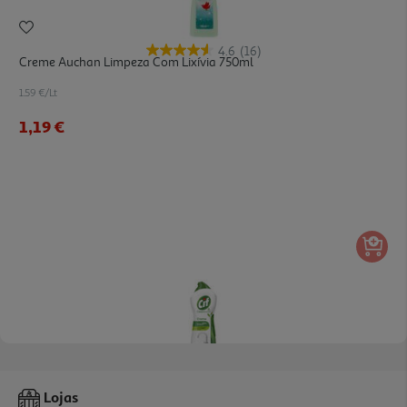
4.6
(16)
Creme Auchan Limpeza Com Lixívia 750ml
1.59 €/Lt
1,19 €
4.9
(17)
Creme Cif Limpeza Branco 700ml
Lojas