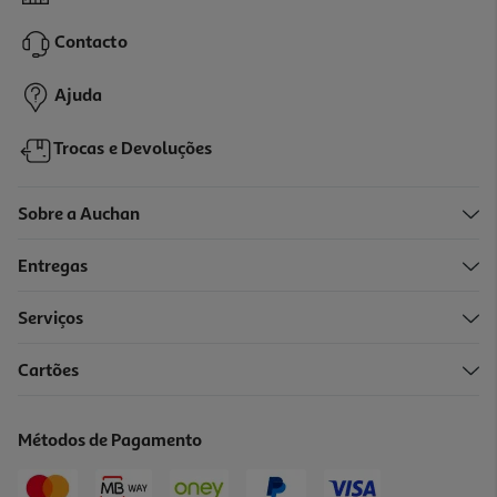
3.99 €/Lt
Contacto
2,79 €
Ajuda
Trocas e Devoluções
Sobre a Auchan
Entregas
Serviços
4.8
(4)
Cartões
Creme Limpeza Polegar Limão 750ml
1.45 €/Lt
Métodos de Pagamento
1,09 €