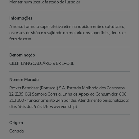
Manter num local afastado da luz solar
Informações
A nossa fórmula super efetiva elimina rapidamente o calcálcario,
os restos de sbão e a sujidade na maioria das superficies, dentro e
fora de casa.
Denominação
CILLIT BANG CALCÁRIO & BRILHO 1L
Nome e Morada
Reckitt Benckiser (Portugal) S.A., Estrada Malhada dos Carrascos,
12, 2135-061 Samora Correia. Linha de Apoio ao Consumidor: 808
203 300 - funcionamento 24h por dia. Atendimento personalizado:
dias úteis das 9 às 17h. www.vanish.pt
Origem
Canada