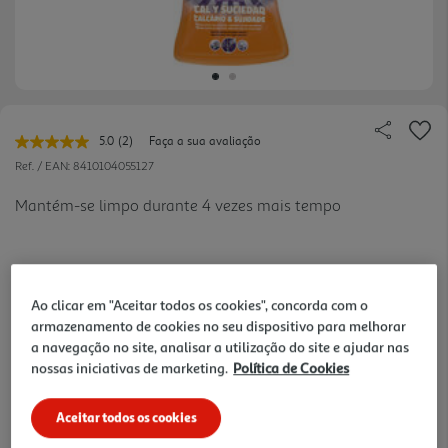
5.0
(2)
Faça a sua avaliação
Leu
2
Ref. / EAN:
8410104055127
avaliações.
Link
Mantém-se limpo durante 4 vezes mais tempo
para
a
mesma
página.
4.69 €/Lt
Ao clicar em "Aceitar todos os cookies", concorda com o
armazenamento de cookies no seu dispositivo para melhorar
a navegação no site, analisar a utilização do site e ajudar nas
4,69 €
nossas iniciativas de marketing.
Política de Cookies
Aceitar todos os cookies
Notas de preparação