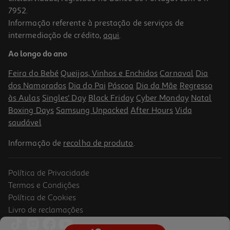
7952.
Informação referente à prestação de serviços de
intermediação de crédito,
aqui
.
Ao longo do ano
Feira do Bebé
Queijos, Vinhos e Enchidos
Carnaval
Dia
dos Namorados
Dia do Pai
Páscoa
Dia da Mãe
Regresso
às Aulas
Singles' Day
Black Friday
Cyber Monday
Natal
Boxing Days
Samsung Unpacked
After Hours
Vida
saudável
Informação de
recolha de produto
.
Política de Privacidade
Termos e Condições
Política de Cookies
Livro de reclamações