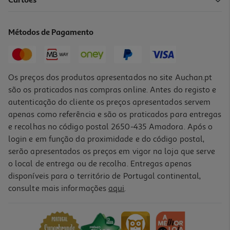
Cartões
Detergente Loiça Máquina Fairy Tudo Em Um Original Limão 140p
0.16 €/Dose
Métodos de Pagamento
21,99 €
Os preços dos produtos apresentados no site Auchan.pt
são os praticados nas compras online. Antes do registo e
autenticação do cliente os preços apresentados servem
apenas como referência e são os praticados para entregas
e recolhas no código postal 2650-435 Amadora. Após o
login e em função da proximidade e do código postal,
serão apresentados os preços em vigor na loja que serve
o local de entrega ou de recolha. Entregas apenas
disponíveis para o território de Portugal continental,
consulte mais informações
aqui
.
Det. Loiça Máq. Finish Quantum Regular 77p
0.18 €/un
13,99 €