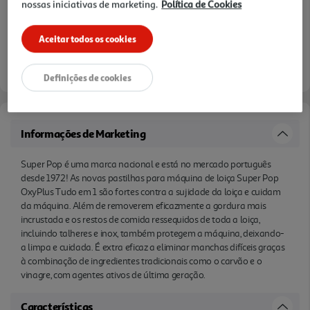
nossas iniciativas de marketing.
Política de Cookies
agentes ativos de última geração.
Aceitar todos os cookies
Definições de cookies
Informações de Marketing
Super Pop é uma marca nacional e está no mercado português
desde 1972! As novas pastilhas para máquina de loiça Super Pop
OxyPlus Tudo em 1 são fortes contra a sujidade da loiça e cuidam
da máquina. Além de removerem eficazmente a gordura mais
incrustada e os restos de comida ressequidos de toda a loiça,
incluindo talheres e inox, também protegem a máquina, deixando-
a limpa e cuidada. É extra eficaz a eliminar manchas difíceis graças
à combinação de ingredientes tradicionais como o carvão e o
vinagre, com agentes ativos de última geração.
Características