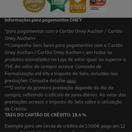
Informações para pagamentos ONEY
*para pagamentos com o Cartão Oney Auchan / Cartão
Oney Auchan+.
**Campanha Sem Juros para pagamentos com o Cartão
Oney Auchan / Cartão Oney Auchan+, em todos os
produtos assinalados na Loja de valor igual ou superior a
75€. Ao valor da compra acresce Comissão de
Formalização até 6% e Imposto do Selo, incluídos nas
prestações. Consulte detalhe
aqui
.
5.0
(2)
Detergente Loiça Máquina Super Pop Oxypower Bicarbonato E
***O valor da primeira prestação depende do dia da
Limão 70d
compra, refletindo o cálculo de juros diários. Ao valor das
0.16 €/un
prestações acresce o Imposto do Selo sobre a utilização
11,20 €
de Crédito.
TAEG DO CARTÃO DE CRÉDITO: 18,4 %
Exemplo para um limite de crédito de 1.500€ pago em 12