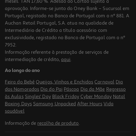
meses. TAN 17,60 %. Adesão ao Cartão sujeita a
aprovação. Informe-se junto do Oney Bank – Sucursal em
Portugal, registado no Banco de Portugal com o nº 881. A
Auchan Retail Portugal, S.A. atua na qualidade de
Intermediário de Crédito a título acessório com
-60%
exclusividade, registado no Banco de Portugal com o nº
7952.
Informação referente à prestação de serviços de
intermediação de crédito,
aqui
.
Det. Loiça Máq. Finish Quantum Limão 30d
Ao longo do ano
0.23 €/un
Price reduced from
to
17,49 €
Feira do Bebé
Queijos, Vinhos e Enchidos
Carnaval
Dia
6,99 €
dos Namorados
Dia do Pai
Páscoa
Dia da Mãe
Regresso
Promoção
às Aulas
Singles' Day
Black Friday
Cyber Monday
Natal
Boxing Days
Samsung Unpacked
After Hours
Vida
saudável
Informação de
recolha de produto
.