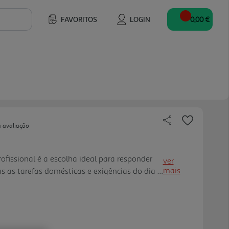
FAVORITOS
LOGIN
0,00 €
a avaliação
ofissional é a escolha ideal para responder
ver
mais
 as tarefas domésticas e exigências do dia a
has de papel altamente absorvente, este rolo
 superior, mes mo quando molhado,
superfície ou derrame sem se desfazer. A sua
ura suave asseguram um rendimento