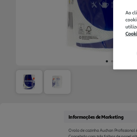
Ao cl
cooki
utili
Cook
Informações de Marketing
O rolo de cozinha Auchan Profissional 
Concebido com três folhas de papel al