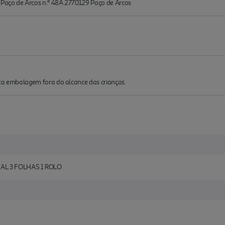
e Paço de Arcos n.º 48A 2770129 Paço de Arcos
esta embalagem fora do alcance das crianças.
L 3 FOLHAS 1 ROLO