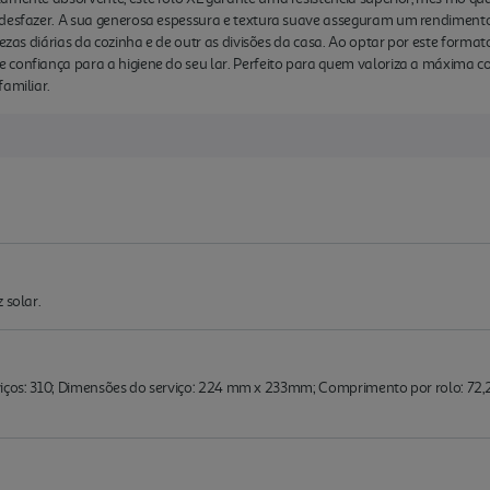
e desfazer. A sua generosa espessura e textura suave asseguram um rendimen
pezas diárias da cozinha e de outr as divisões da casa. Ao optar por este form
 confiança para a higiene do seu lar. Perfeito para quem valoriza a máxima c
familiar.
 solar.
 serviços: 310; Dimensões do serviço: 224 mm x 233mm; Comprimento por rolo: 7