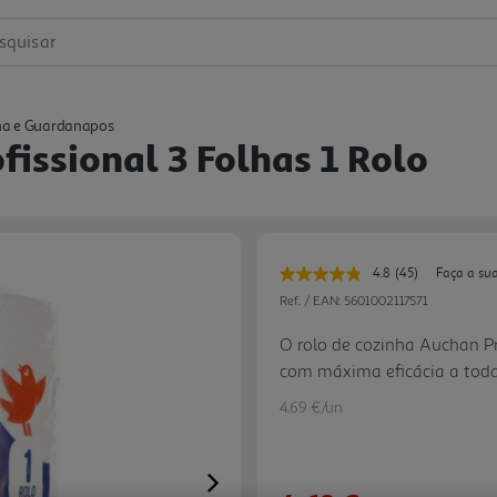
squisar
ha e Guardanapos
issional 3 Folhas 1 Rolo
4.8
(45)
Faça a su
Leu
45
Ref. / EAN:
5601002117571
avaliações.
Link
O rolo de cozinha Auchan Pr
para
com máxima eficácia a todas
a
mesma
dia. Concebido com três fol
página.
4.69 €/un
XL garante uma resistência
permitindo limpar qualquer 
generosa espessura e text
Next