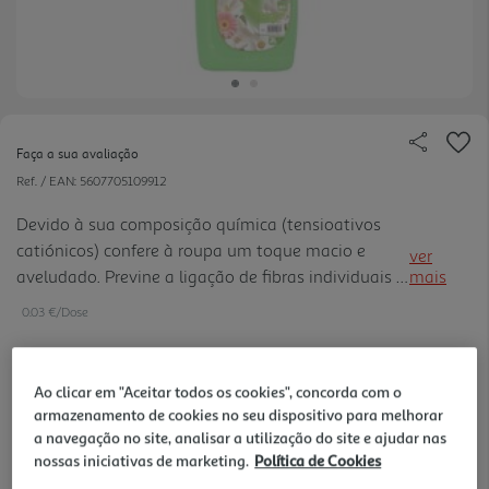
Faça a sua avaliação
Ref. / EAN:
5607705109912
Devido à sua composição química (tensioativos
catiónicos) confere à roupa um toque macio e
ver
aveludado. Previne a ligação de fibras individuais e
mais
a criação de eletricidade estática dos tecidos,
0.03 €/Dose
evitando que retenham a sujidade. Deixa na roupa
um perfume agr adável.
Ao clicar em "Aceitar todos os cookies", concorda com o
2,79 €
armazenamento de cookies no seu dispositivo para melhorar
a navegação no site, analisar a utilização do site e ajudar nas
nossas iniciativas de marketing.
Política de Cookies
Notas de preparação