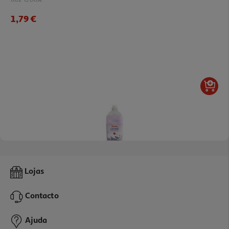
1,79 €
4.4
(23)
Amaciador Concentrado Auchan Lavanda 80 Doses
Lojas
0.02 €/Dose
Contacto
1,79 €
Ajuda