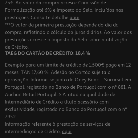
75€. Ao valor da compra acresce Comissão de
Formalização até 6% e Imposto do Selo, incluídos nas
prestações. Consulte detalhe
aqui
.
4.5
(15)
Amaciador Concentrado Auchan Oriente 60 Doses
***O valor da primeira prestação depende do dia da
compra, refletindo o cálculo de juros diários. Ao valor das
0.03 €/Dose
prestações acresce o Imposto do Selo sobre a utilização
2,09 €
de Crédito.
TAEG DO CARTÃO DE CRÉDITO: 18,4 %
Exemplo para um limite de crédito de 1.500€ pago em 12
meses. TAN 17,60 %. Adesão ao Cartão sujeita a
aprovação. Informe-se junto do Oney Bank – Sucursal em
Portugal, registado no Banco de Portugal com o nº 881. A
Auchan Retail Portugal, S.A. atua na qualidade de
Intermediário de Crédito a título acessório com
exclusividade, registado no Banco de Portugal com o nº
7952.
Informação referente à prestação de serviços de
4.5
(17)
intermediação de crédito,
aqui
.
Amaciador Concentrado Auchan Flores Tropicais 60 Doses