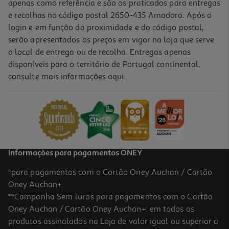
apenas como referência e são os praticados para entregas
e recolhas no código postal 2650-435 Amadora. Após o
login e em função da proximidade e do código postal,
serão apresentados os preços em vigor na loja que serve
o local de entrega ou de recolha. Entregas apenas
disponíveis para o território de Portugal continental,
4.5
(20)
consulte mais informações
aqui
.
Amaciador Concentrado Auchan Frutos Vermelhos 80 Doses
0.02 €/Dose
1,79 €
Informações para pagamentos ONEY
*para pagamentos com o Cartão Oney Auchan / Cartão
Oney Auchan+.
**Campanha Sem Juros para pagamentos com o Cartão
Oney Auchan / Cartão Oney Auchan+, em todos os
produtos assinalados na Loja de valor igual ou superior a