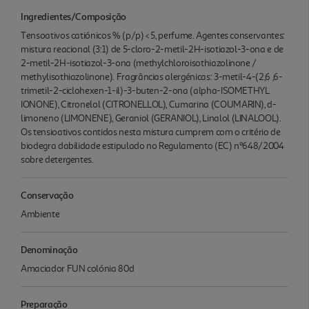
Ingredientes/Composição
Tensoativos catiónicos % (p/p) < 5, perfume. Agentes conservantes:
mistura reacional (3:1) de 5-cloro-2-metil-2H-isotiazol-3-ona e de
2-metil-2H-isotiazol-3-ona (methylchloroisothiazolinone /
methylisothiazolinone). Fragrâncias alergénicas: 3-metil-4-(2,6 ,6-
trimetil-2-ciclohexen-1-il)-3-buten-2-ona (alpha-ISOMETHYL
IONONE), Citronelol (CITRONELLOL), Cumarina (COUMARIN), d-
limoneno (LIMONENE), Geraniol (GERANIOL), Linalol (LINALOOL).
Os tensioativos contidos nesta mistura cumprem com o critério de
biodegra dabilidade estipulado no Regulamento (EC) nº648/2004
sobre detergentes.
Conservação
Ambiente
Denominação
Amaciador FUN colónia 80d
Preparação