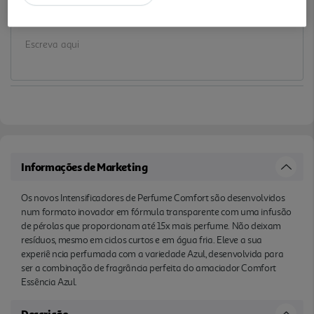
Notas de preparação
Informações de Marketing
Os novos Intensificadores de Perfume Comfort são desenvolvidos
num formato inovador em fórmula transparente com uma infusão
de pérolas que proporcionam até 15x mais perfume. Não deixam
resíduos, mesmo em ciclos curtos e em água fria. Eleve a sua
experiê ncia perfumada com a variedade Azul, desenvolvida para
ser a combinação de fragrância perfeita do amaciador Comfort
Essência Azul.
Descrição