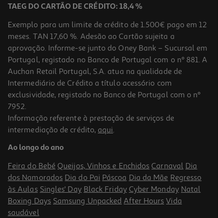
TAEG DO CARTÃO DE CRÉDITO: 18,4 %
Exemplo para um limite de crédito de 1.500€ pago em 12
meses. TAN 17,60 %. Adesão ao Cartão sujeita a
aprovação. Informe-se junto do Oney Bank – Sucursal em
Portugal, registado no Banco de Portugal com o nº 881. A
Auchan Retail Portugal, S.A. atua na qualidade de
Intermediário de Crédito a título acessório com
-50%
exclusividade, registado no Banco de Portugal com o nº
7952.
Informação referente à prestação de serviços de
5.0
(3)
intermediação de crédito,
aqui
.
Intensificador Perfume Vernel Blue Jasmine 30d
Ao longo do ano
0.13 €/Dose
Price reduced from
to
7,99 €
Feira do Bebé
Queijos, Vinhos e Enchidos
Carnaval
Dia
3,99 €
dos Namorados
Dia do Pai
Páscoa
Dia da Mãe
Regresso
Promoção
às Aulas
Singles' Day
Black Friday
Cyber Monday
Natal
Boxing Days
Samsung Unpacked
After Hours
Vida
saudável