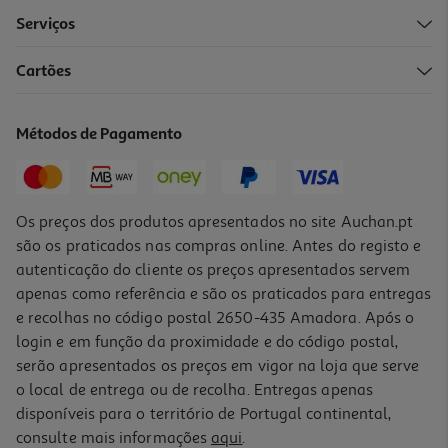
Serviços
4.0
(2)
Cartões
Intensificador Perfume Comfort Elixir Pure 460ml
13.02 €/Lt
Métodos de Pagamento
Price reduced from
to
11,99 €
5,99 €
Promoção
Os preços dos produtos apresentados no site Auchan.pt
são os praticados nas compras online. Antes do registo e
autenticação do cliente os preços apresentados servem
apenas como referência e são os praticados para entregas
e recolhas no código postal 2650-435 Amadora. Após o
login e em função da proximidade e do código postal,
-50%
serão apresentados os preços em vigor na loja que serve
o local de entrega ou de recolha. Entregas apenas
disponíveis para o território de Portugal continental,
4.0
(1)
consulte mais informações
aqui
.
Intensificador Perfume Comfort Elixir Lily 460ml