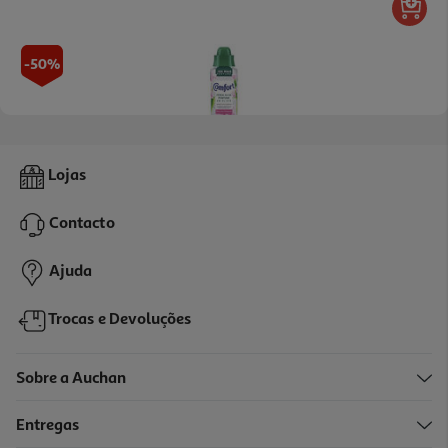
-50%
4.8
(4)
Intensificador Perfume Comfort Elixir Primavera 460ml
Lojas
13.02 €/Lt
Price reduced from
to
11,99 €
Contacto
5,99 €
Promoção
Ajuda
Trocas e Devoluções
Sobre a Auchan
Entregas
-50%