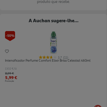
produto que recebe.
A Auchan sugere-lhe...
-50%
3.7
(11)
Intensificador Perfume Comfort Elixir Brisa Celestial 460ml
13.02 €/Lt
Price reduced from
to
11,99 €
5,99 €
Promoção