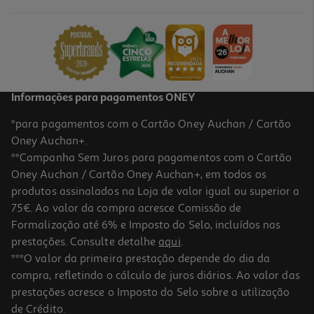
13.02 €/Lt
Price reduced from
to
11,99 €
5,99 €
Promoção
Informações para pagamentos ONEY
*para pagamentos com o Cartão Oney Auchan / Cartão
Oney Auchan+.
**Campanha Sem Juros para pagamentos com o Cartão
Oney Auchan / Cartão Oney Auchan+, em todos os
produtos assinalados na Loja de valor igual ou superior a
75€. Ao valor da compra acresce Comissão de
Formalização até 6% e Imposto do Selo, incluídos nas
prestações. Consulte detalhe
aqui
.
4.6
(7)
Intensificador Perfume Comfort Tropical 38 Doses
***O valor da primeira prestação depende do dia da
compra, refletindo o cálculo de juros diários. Ao valor das
0.11 €/Dose
prestações acresce o Imposto do Selo sobre a utilização
3,99 €
de Crédito.