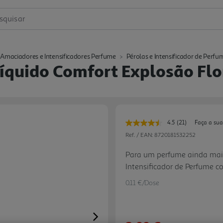
squisar
Amaciadores e Intensificadores Perfume
Pérolas e Intensificador de Perfu
Líquido Comfort Explosão Flo
4.5
(21)
Faça a sua
Leu
21
Ref. / EAN:
8720181532252
avaliações.
Link
Para um perfume ainda mais 
para
Intensificador de Perfume
a
mesma
habitual. Para roupas mais
página.
0.11 €/Dose
Next