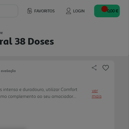
FAVORITOS
LOGIN
0,00 €
me
ral 38 Doses
 avaliação
intenso e duradouro, utilizar Comfort
ver
mais
 como complemento ao seu amaciador
 perfumadas que nunca.