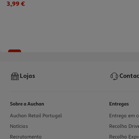
3,99 €
-56%
Lojas
Contac
Sobre a Auchan
Entregas
Auchan Retail Portugal
Entrega em c
Intensificador Perfume Líquido Quanto Rosa 36doses
Notícias
Recolha Driv
0.1 €/Dose
Price reduced from
to
7,99 €
Recrutamento
Recolha Expr