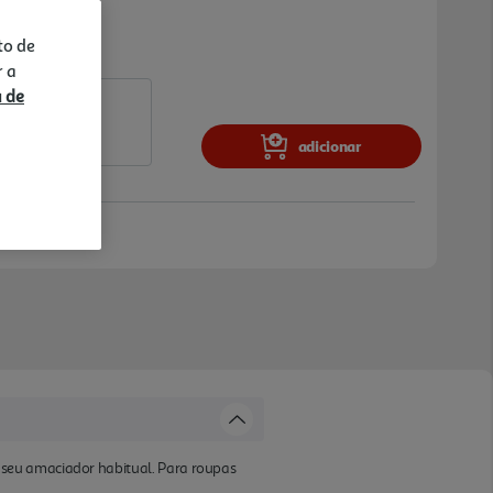
to de
r a
a de
adicionar
 seu amaciador habitual. Para roupas