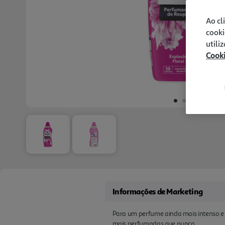
Ao cl
cooki
utili
Cook
Informações de Marketing
Para um perfume ainda mais intenso e
mais perfumadas que nunca.