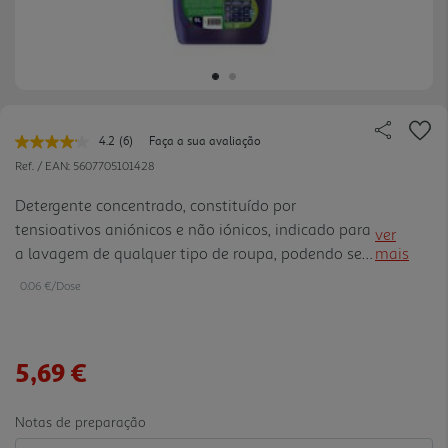
4.2
(6)
Faça a sua avaliação
Leu
6
Ref. / EAN:
5607705101428
avaliações.
Link
Detergente concentrado, constituído por
para
tensioativos aniónicos e não iónicos, indicado para
a
ver
mesma
a lavagem de qualquer tipo de roupa, podendo ser
mais
página.
utilizado em roupa branca e em roupa de cor. É um
0.06 €/Dose
produto para a lavagem principal única devido aos
excelentes res ultados de remoção de nódoas e
limpeza geral, no entanto, pode ser combinado
5,69 €
com agentes de branqueamento como o FUN
OXIACTIVO ou o FUN CLOROSAN. Deixa na roupa
um perfume agradável.
Notas de preparação