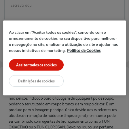
Ao clicar em "Aceitar todos os cookies", concorda com o
armazenamento de cookies no seu dispositivo para melhorar
a navegação no site, analisar a utilização do site e ajudar nas
nossas iniciativas de marketing.
Política de Cookies
Aceitar todos os cookies
Informações de Marketing
Definições de cookies
Detergente concentrado, constituído por tensioativos aniónicos e
não iónicos, indicado para a lavagem de qualquer tipo de roupa,
podendo ser utilizado em roupa branca e em roupa de cor. É um
produto para a lavagem principal única devido aos excelentes res
ultados de remoção de nódoas e limpeza geral, no entanto, pode
ser combinado com agentes de branqueamento como o FUN
OXIACTIVO ou o FUN CLOROSAN. Deixa na roupa um perfume