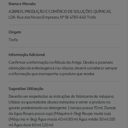
Nome e Morada
A2BRIOS, PRODUÇÃO E COMÉRCIO DE SOLUÇÕES QUÍMICAS,
LDA. Rua das Novas Empresas, Nº 56 4785-640 Trofa
Origem
Trofa
Informação Adicional
Confirmar a informação no Rótulo do Artigo. Devido a possíveis
alterações de embalagens e/ou rótulos, deverá considerar sempre
a informação que acompanha o produto que recebe.
Sugestões Utilização
Deverão ser respeitadas as instruções do fabricante da máquina.
Utilizar as quantidades abaixo indicadas e verter o produto na
gaveta predestinada ao detergente. 1 tampa possui 70 ml. Dureza
da água Roupa pouco suja (Máquina 4-5kg) Roupa muito suja
(Máqu ina 4-5kg) Água macia 40 ml 80 ml Água média 50 ml 100
ml Água dura 60 ml 120 ml