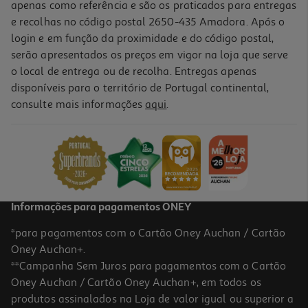
apenas como referência e são os praticados para entregas
e recolhas no código postal 2650-435 Amadora. Após o
login e em função da proximidade e do código postal,
-60%
serão apresentados os preços em vigor na loja que serve
o local de entrega ou de recolha. Entregas apenas
disponíveis para o território de Portugal continental,
4.9
(14)
consulte mais informações
aqui
.
Detergente Roupa Máquina Liquído Persil Sabão Azul E Branco
60d
0.12 €/Dose
Price reduced from
to
17,99 €
7,19 €
Promoção
Informações para pagamentos ONEY
*para pagamentos com o Cartão Oney Auchan / Cartão
Oney Auchan+.
**Campanha Sem Juros para pagamentos com o Cartão
Oney Auchan / Cartão Oney Auchan+, em todos os
-60%
produtos assinalados na Loja de valor igual ou superior a