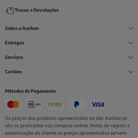
Trocas e Devoluções
Sobre a Auchan
Entregas
-60%
Serviços
Cartões
Det. Roupa Máq X-Tra Universal 110d
0.11 €/Dose
Métodos de Pagamento
Price reduced from
to
29,99 €
11,99 €
Promoção
Os preços dos produtos apresentados no site Auchan.pt
são os praticados nas compras online. Antes do registo e
autenticação do cliente os preços apresentados servem