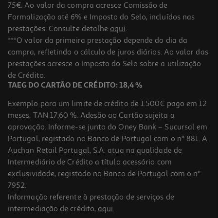
75€. Ao valor da compra acresce Comissão de
Formalização até 6% e Imposto do Selo, incluídos nas
prestações. Consulte detalhe
aqui
.
Det. Roupa Máq. X-Tra Floral 88d
***O valor da primeira prestação depende do dia da
compra, refletindo o cálculo de juros diários. Ao valor das
0.11 €/Dose
Price reduced from
to
prestações acresce o Imposto do Selo sobre a utilização
24,99 €
9,99 €
de Crédito.
Promoção
TAEG DO CARTÃO DE CRÉDITO: 18,4 %
Exemplo para um limite de crédito de 1.500€ pago em 12
meses. TAN 17,60 %. Adesão ao Cartão sujeita a
aprovação. Informe-se junto do Oney Bank – Sucursal em
Portugal, registado no Banco de Portugal com o nº 881. A
Auchan Retail Portugal, S.A. atua na qualidade de
Intermediário de Crédito a título acessório com
-60%
exclusividade, registado no Banco de Portugal com o nº
7952.
Informação referente à prestação de serviços de
intermediação de crédito,
aqui
.
Detergente Roupa Máquina Líquido A+ Oxy Fresh 80d