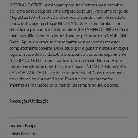
NEOBLANC GENTIL e coloque o produto diretamente no tambor,
por cima da roupa, para uma limpeza absoluta. Para uma carga de
7 kg, utilize 150 ml de prod uto. Se não pretende iniciar de imediato
o ciclo de lavagem, coloque NEOBLANC GENTIL no tambor, por
cima da roupa, numa bola doseadora.TRATAMENTO PRÉVIO: Para
manchas difíceis, ou cheiros persistentes, pré-trate com NEOBLANC
Gentil. Aplique o produto dire tamente na nódoa até esta estar
completamente coberta. Deixe atuar por alguns minutos e enxague
logo. Em caso de dúvida sobre a resistência das cores, experimente
NEOBLANC GENTIL numa parte oculta do tecido. Não pré-trate
partes metálicas ou manchas de fe rrugem. À MÃO: Adicione 100 ml
de NEOBLANC GENTIL ao detergente habitual. Coloque a roupa e
deixe de molho durante 1 hora. Enxague abundantemente.
Imprima as instruções para mantê-las sempre ao seu alcance.
Precauções Utilização
.
Aditivos Roupa
Lixivia Delicada