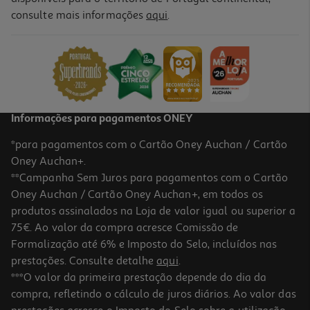
4.3
(6)
consulte mais informações
aqui
.
Lixivia Delicada Neoblanc Gentil Pastilhas 18un
0.37 €/un
6,69 €
Informações para pagamentos ONEY
*para pagamentos com o Cartão Oney Auchan / Cartão
Oney Auchan+.
**Campanha Sem Juros para pagamentos com o Cartão
Oney Auchan / Cartão Oney Auchan+, em todos os
produtos assinalados na Loja de valor igual ou superior a
75€. Ao valor da compra acresce Comissão de
Formalização até 6% e Imposto do Selo, incluídos nas
prestações. Consulte detalhe
aqui
.
***O valor da primeira prestação depende do dia da
compra, refletindo o cálculo de juros diários. Ao valor das