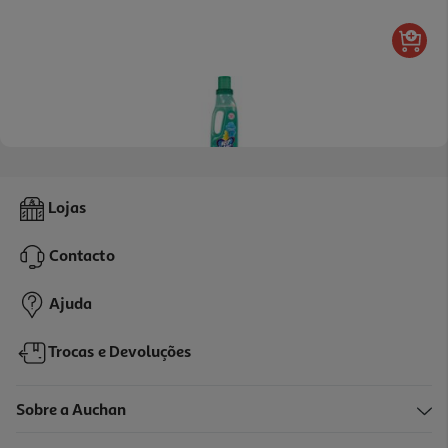
5.0
(4)
Lixívia Delicada Gentil Neoblanc 1 Lt
Lojas
3.39 €/Lt
Contacto
3,39 €
Ajuda
Trocas e Devoluções
Sobre a Auchan