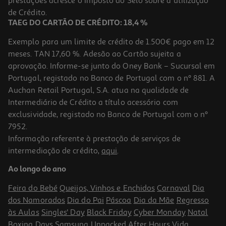
prestações acresce o Imposto do Selo sobre a utilização
de Crédito.
TAEG DO CARTÃO DE CRÉDITO: 18,4 %
Exemplo para um limite de crédito de 1.500€ pago em 12
meses. TAN 17,60 %. Adesão ao Cartão sujeita a
aprovação. Informe-se junto do Oney Bank – Sucursal em
Portugal, registado no Banco de Portugal com o nº 881. A
Auchan Retail Portugal, S.A. atua na qualidade de
Intermediário de Crédito a título acessório com
exclusividade, registado no Banco de Portugal com o nº
7952.
Informação referente à prestação de serviços de
intermediação de crédito,
aqui
.
Ao longo do ano
Feira do Bebé
Queijos, Vinhos e Enchidos
Carnaval
Dia
dos Namorados
Dia do Pai
Páscoa
Dia da Mãe
Regresso
às Aulas
Singles' Day
Black Friday
Cyber Monday
Natal
Boxing Days
Samsung Unpacked
After Hours
Vida