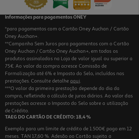
Informações para pagamentos ONEY
*para pagamentos com o Cartão Oney Auchan / Cartão
Oney Auchan+.
**Campanha Sem Juros para pagamentos com o Cartão
Oney Auchan / Cartão Oney Auchan+, em todos os
produtos assinalados na Loja de valor igual ou superior a
75€. Ao valor da compra acresce Comissão de
Formalização até 6% e Imposto do Selo, incluídos nas
prestações. Consulte detalhe
aqui
.
3.2
(49)
Sacos De Lixo Polegar Com Atilho 50l 10un
***O valor da primeira prestação depende do dia da
compra, refletindo o cálculo de juros diários. Ao valor das
0.08 €/un
prestações acresce o Imposto do Selo sobre a utilização
0,79 €
de Crédito.
TAEG DO CARTÃO DE CRÉDITO: 18,4 %
Exemplo para um limite de crédito de 1.500€ pago em 12
meses. TAN 17,60 %. Adesão ao Cartão sujeita a