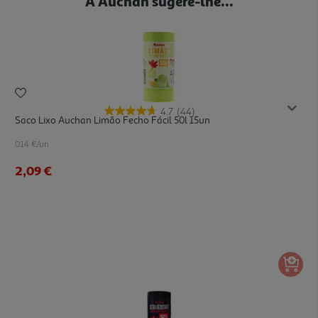
A Auchan sugere-lhe...
4.7
(44)
Saco Lixo Auchan Limão Fecho Fácil 50l 15un
0.14 €/un
2,09 €