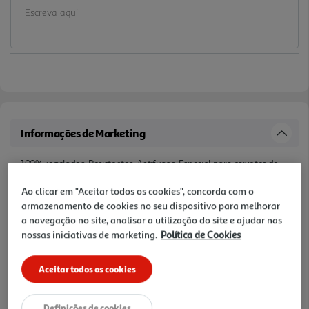
Informações de Marketing
100% reciclados. Resistentes. Antifugas. Especial para caixotes do
lixo altos 50 litros. Com fecho fácil. Fabricado em França.
Ao clicar em "Aceitar todos os cookies", concorda com o
armazenamento de cookies no seu dispositivo para melhorar
Descrição
a navegação no site, analisar a utilização do site e ajudar nas
nossas iniciativas de marketing.
Política de Cookies
SACO DE LIXO AUCHAN ALTOS FECHO FÁCIL 100% RECICLADOS
50L 10UN
Aceitar todos os cookies
Avaliações
Definições de cookies