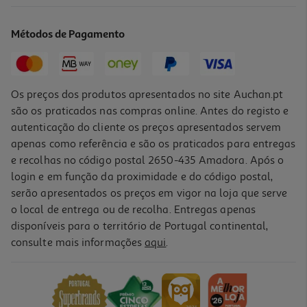
0.1 €/un
Métodos de Pagamento
1,49 €
Os preços dos produtos apresentados no site Auchan.pt
são os praticados nas compras online. Antes do registo e
autenticação do cliente os preços apresentados servem
apenas como referência e são os praticados para entregas
e recolhas no código postal 2650-435 Amadora. Após o
login e em função da proximidade e do código postal,
serão apresentados os preços em vigor na loja que serve
o local de entrega ou de recolha. Entregas apenas
disponíveis para o território de Portugal continental,
4.6
(39)
consulte mais informações
aqui
.
Saco Lixo Auchan Lavanda Fecho Fácil 50 Litros 15 Unidades
0.14 €/un
2,09 €