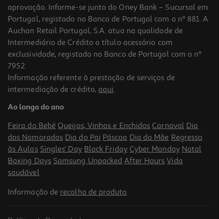
aprovação. Informe-se junto do Oney Bank – Sucursal em
Portugal, registado no Banco de Portugal com o nº 881. A
Auchan Retail Portugal, S.A. atua na qualidade de
Intermediário de Crédito a título acessório com
exclusividade, registado no Banco de Portugal com o nº
7952.
Informação referente à prestação de serviços de
4.8
(5)
intermediação de crédito,
aqui
.
Sacos Vileda De Lixo Ecobag Style Ff 50l 10un
Ao longo do ano
0.3 €/un
Feira do Bebé
Queijos, Vinhos e Enchidos
Carnaval
Dia
2,99 €
dos Namorados
Dia do Pai
Páscoa
Dia da Mãe
Regresso
às Aulas
Singles' Day
Black Friday
Cyber Monday
Natal
Boxing Days
Samsung Unpacked
After Hours
Vida
saudável
Informação de
recolha de produto
.