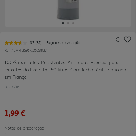
3.7
(35)
Faça a sua avaliação
Leu
35
Ref. / EAN:
3596710528837
avaliações.
Link
100% reciclados. Resistentes. Antifugas. Especial para
para
caixotes do lixo altos 50 litros. Com fecho fácil. Fabricado
a
mesma
em França.
página.
0.2 €/un
1,99 €
Notas de preparação