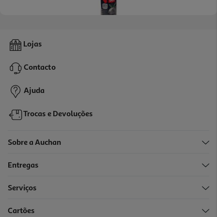
3.9
(24)
Saco De Lixo Auchan Ultrarresistente 50l 100%reciclados 10un
Lojas
0.16 €/un
Contacto
1,59 €
Ajuda
Trocas e Devoluções
Sobre a Auchan
Entregas
Serviços
4.4
(57)
Cartões
Saco De Lixo Auchan Fecho Fácil 50l 100% Reciclados 15un