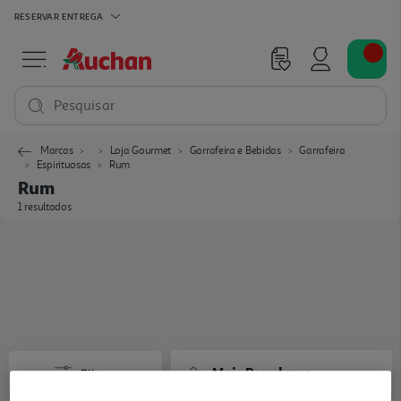
RESERVAR
ENTREGA
Pesquisar
Marcas
Loja Gourmet
Garrafeira e Bebidas
Garrafeira
Espirituosas
Rum
Rum
1 resultados
Mais Populares
Filtros