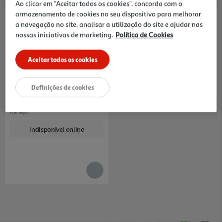
Ao clicar em "Aceitar todos os cookies", concorda com o
armazenamento de cookies no seu dispositivo para melhorar
-20%
a navegação no site, analisar a utilização do site e ajudar nas
nossas iniciativas de marketing.
Política de Cookies
Aceitar todos os cookies
4.5
(2)
Rum Diplomatico Reserva
Exclusiva 0.70l
55.99 €/Lt
Definições de cookies
Price reduced from
to
48,99 €
39,19 €
Promoção
Indisponível online