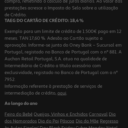
compra, refletindo o cálculo de juros diários. Ao valor das
prestações acresce o Imposto do Selo sobre a utilização
de Crédito.
TAEG DO CARTÃO DE CRÉDITO: 18,4 %
Exemplo para um limite de crédito de 1.500€ pago em 12
meses. TAN 17,60 %. Adesão ao Cartão sujeita a
aprovação. Informe-se junto do Oney Bank – Sucursal em
Portugal, registado no Banco de Portugal com o nº 881. A
Auchan Retail Portugal, S.A. atua na qualidade de
Intermediário de Crédito a título acessório com
exclusividade, registado no Banco de Portugal com o nº
7952.
Informação referente à prestação de serviços de
intermediação de crédito,
aqui
.
Ao longo do ano
Feira do Bebé
Queijos, Vinhos e Enchidos
Carnaval
Dia
dos Namorados
Dia do Pai
Páscoa
Dia da Mãe
Regresso