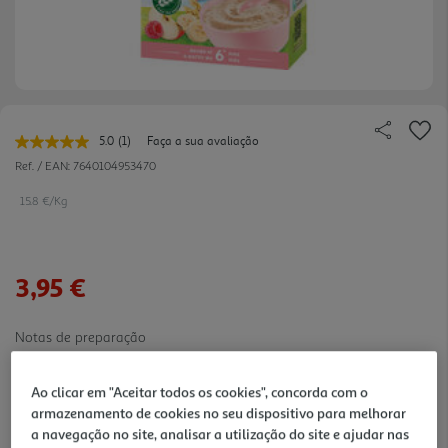
5.0
(1)
Faça a sua avaliação
Leu
uma
Ref. / EAN:
7640104953470
avaliação.
Link
15.8 €/Kg
para
a
mesma
página.
3,95 €
Notas de preparação
Ao clicar em "Aceitar todos os cookies", concorda com o
armazenamento de cookies no seu dispositivo para melhorar
a navegação no site, analisar a utilização do site e ajudar nas