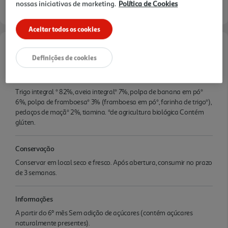
nossas iniciativas de marketing.
Política de Cookies
Aceitar todos os cookies
Características
Definições de cookies
Ingredientes/Composição
Trigo integral * 82%, aveia integral* 7%, polpa de banana em pó*
6%, polpa de framboesa* 3% (framboesa em pó*, farinha de trigo*),
pedaços de maçã* 2%, tiamina. *de agricultura biológica Contém
glúten.
Conservação
Conservar em local seco e fresco. Após abertura, consumir no prazo
de 3 semanas.
Informações
A partir do 6º mês Sem adição de açúcares (contém açúcares
naturalmente presentes).