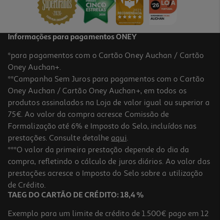
3,58 €
Informações para pagamentos ONEY
*para pagamentos com o Cartão Oney Auchan / Cartão
Oney Auchan+.
**Campanha Sem Juros para pagamentos com o Cartão
Oney Auchan / Cartão Oney Auchan+, em todos os
produtos assinalados na Loja de valor igual ou superior a
75€. Ao valor da compra acresce Comissão de
Formalização até 6% e Imposto do Selo, incluídos nas
prestações. Consulte detalhe
aqui
.
Papa Nutriben 8 Cereais Bolacha Maria 250g
***O valor da primeira prestação depende do dia da
compra, refletindo o cálculo de juros diários. Ao valor das
11.16 €/Kg
prestações acresce o Imposto do Selo sobre a utilização
2,79 €
de Crédito.
TAEG DO CARTÃO DE CRÉDITO: 18,4 %
Exemplo para um limite de crédito de 1.500€ pago em 12