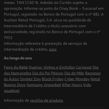
meses. TAN 17,60 %. Adesão ao Cartão sujeita a
aprovação. Informe-se junto do Oney Bank – Sucursal em
Portugal, registado no Banco de Portugal com o nº 881. A
Auchan Retail Portugal, S.A. atua na qualidade de
Intermediário de Crédito a título acessório com
exclusividade, registado no Banco de Portugal com o nº
7952.
Informação referente à prestação de serviços de
5.0
(1)
intermediação de crédito,
aqui
.
Pequeno Almoço Nutriben Trigo E Frutas 375g
Ao longo do ano
8.67 €/Kg
Feira do Bebé
Queijos, Vinhos e Enchidos
Carnaval
Dia
3,25 €
dos Namorados
Dia do Pai
Páscoa
Dia da Mãe
Regresso
às Aulas
Singles' Day
Black Friday
Cyber Monday
Natal
Boxing Days
Samsung Unpacked
After Hours
Vida
saudável
Informação de
recolha de produto
.