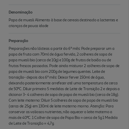
Denominação
Papa de muesli Alimento à base de cereais destinado a lactentes e
crianças de pouca idade
Preparação
Preparações não lácteas a partir do 6º mês: Pode preparar um a
papa de fruta com 70ml de água fervida, 2 colheres de sopa de
papa muesli bio (cerca de 10g) e 100g de frutos de boião ou de
frutos frescos passados. Pode ainda misturar 2 colheres de sopa de
papa de muesli bio com 200g de legumes quentes. Leite de
transição- depois dos 6º mês: Deixar ferver 150ml de água,
deixando posteriormente arrefecer até uma temperatura de cerca
de 50ºC. Diluir primeiro 5 medidas de Leite de Transição 2 e depois a
dicionar 3- 4 colheres de sopa de papa de muesli bio (cerca de 18g).
Com leite materno: Diluir 5 colheres de sopa de papa de muesli bio
(cerca de 25g) em 130ml de leite materno morno. Atenção: Para
conservar os valiosos nutrientes, não aquecer o leite materno a
mais de 40ºC. 1 Colher de sopa de Papa Bio = cerca de 5g 1 Medida
de Leite de Transição = 4,7g.