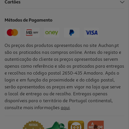
5.0
(1)
Cartões
Papa Papinhas Da Xica 3 Cereais Bio 200g
19.2 €/Kg
Métodos de Pagamento
3,84 €
Os preços dos produtos apresentados no site Auchan.pt
são os praticados nas compras online. Antes do registo e
autenticação do cliente os preços apresentados servem
apenas como referência e são os praticados para entregas
e recolhas no código postal 2650-435 Amadora. Após o
login e em função da proximidade e do código postal,
serão apresentados os preços em vigor na loja que serve
o local de entrega ou de recolha. Entregas apenas
disponíveis para o território de Portugal continental,
consulte mais informações
aqui
.
Papa Não Láctea Nutribén Multicereais Bio 250g
3.58 €/un