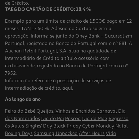
4,19 €
de Crédito.
Promoção
TAEG DO CARTÃO DE CRÉDITO: 18,4 %
Exemplo para um limite de crédito de 1.500€ pago em 12
meses. TAN 17,60 %. Adesão ao Cartão sujeita a
aprovação. Informe-se junto do Oney Bank – Sucursal em
Portugal, registado no Banco de Portugal com o nº 881. A
Auchan Retail Portugal, S.A. atua na qualidade de
Intermediário de Crédito a título acessório com
exclusividade, registado no Banco de Portugal com o nº
7952.
Informação referente à prestação de serviços de
intermediação de crédito,
aqui
.
Ao longo do ano
Feira do Bebé
Queijos, Vinhos e Enchidos
Carnaval
Dia
dos Namorados
Dia do Pai
Páscoa
Dia da Mãe
Regresso
às Aulas
Singles' Day
Black Friday
Cyber Monday
Natal
Boxing Days
Samsung Unpacked
After Hours
Vida