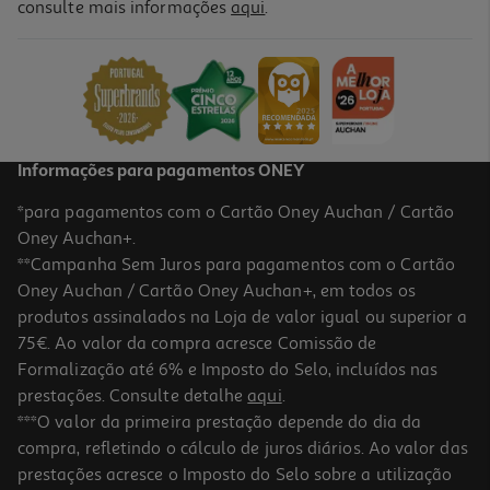
5.0
(28)
consulte mais informações
aqui
.
Champô Ultra Suave Crianças 400ml
14.72 €/Lt
5,89 €
Informações para pagamentos ONEY
*para pagamentos com o Cartão Oney Auchan / Cartão
Oney Auchan+.
**Campanha Sem Juros para pagamentos com o Cartão
Oney Auchan / Cartão Oney Auchan+, em todos os
-30%
produtos assinalados na Loja de valor igual ou superior a
75€. Ao valor da compra acresce Comissão de
Formalização até 6% e Imposto do Selo, incluídos nas
prestações. Consulte detalhe
aqui
.
5.0
(1)
Champô Natur Vital Happy Kids Tea Tree 300ml
***O valor da primeira prestação depende do dia da
compra, refletindo o cálculo de juros diários. Ao valor das
13.97 €/Lt
Price reduced from
to
prestações acresce o Imposto do Selo sobre a utilização
5,99 €