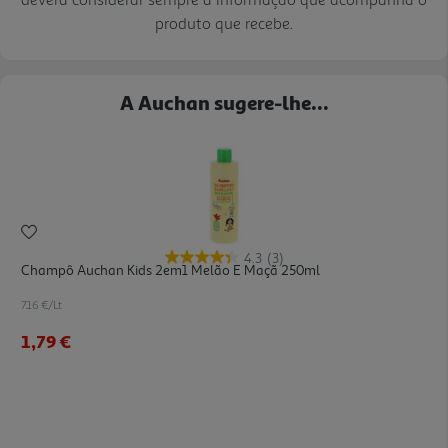
produto que recebe.
A Auchan sugere-lhe...
4.3
(3)
Champô Auchan Kids 2em1 Melão E Maçã 250ml
7.16 €/Lt
1,79 €