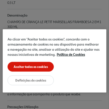
0.3 LT
Denominação
CHAMPO DE CRIANÇA LE PETIT MARSEILLAIS FRAMBOESA 2 EM 1
300 ML
Ao clicar em "Aceitar todos os cookies", concorda com o
Nome e Morada
armazenamento de cookies no seu dispositivo para melhorar
Lagoas Park, Edificio 11
a navegação no site, analisar a utilização do site e ajudar nas
nossas iniciativas de marketing.
Política de Cookies
Origem
Espanha
Aceitar todos os cookies
Informação Adicional
Definições de cookies
Confirmar a informação no Rótulo do Artigo. Devido a possíveis
alterações de embalagens e/ou rótulos, deverá considerar sempre
a informação que acompanha o produto que recebe.
Precauções Utilização