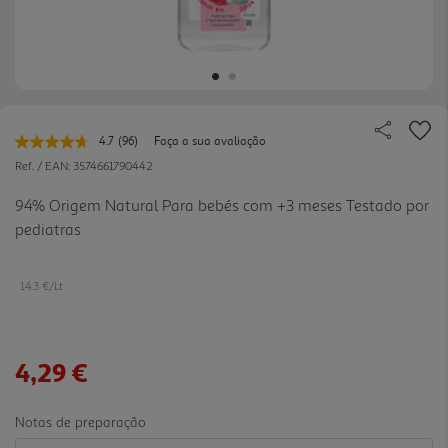
4.7
(96)
Faça a sua avaliação
Leu
96
Ref. / EAN:
3574661790442
avaliações.
Link
94% Origem Natural Para bebés com +3 meses Testado por
para
pediatras
a
mesma
página.
14.3 €/Lt
4,29 €
Notas de preparação