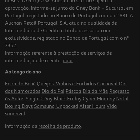
meses. TAN 17,60 %. Adesão ao Cartão sujeita a
aprovação. Informe-se junto do Oney Bank – Sucursal em
Portugal, registado no Banco de Portugal com o nº 881. A
Auchan Retail Portugal, S.A. atua na qualidade de
Intermediário de Crédito a título acessório com
exclusividade, registado no Banco de Portugal com o nº
7952.
Informação referente à prestação de serviços de
4.0
(1)
intermediação de crédito,
aqui
.
Fraldas Huggies T4 8-16kg 33un
Ao longo do ano
0.48 €/un
Feira do Bebé
Queijos, Vinhos e Enchidos
Carnaval
Dia
15,99 €
dos Namorados
Dia do Pai
Páscoa
Dia da Mãe
Regresso
às Aulas
Singles' Day
Black Friday
Cyber Monday
Natal
Boxing Days
Samsung Unpacked
After Hours
Vida
saudável
Informação de
recolha de produto
.