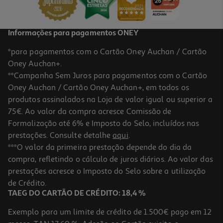
Informações para pagamentos ONEY
*para pagamentos com o Cartão Oney Auchan / Cartão
Oney Auchan+.
**Campanha Sem Juros para pagamentos com o Cartão
Oney Auchan / Cartão Oney Auchan+, em todos os
produtos assinalados na Loja de valor igual ou superior a
75€. Ao valor da compra acresce Comissão de
Formalização até 6% e Imposto do Selo, incluídos nas
prestações. Consulte detalhe
aqui
.
4.8
(4)
Fraldas Dodot Activity Extra Box T4 144un
***O valor da primeira prestação depende do dia da
compra, refletindo o cálculo de juros diários. Ao valor das
0.26 €/un
prestações acresce o Imposto do Selo sobre a utilização
37,17 €
de Crédito.
TAEG DO CARTÃO DE CRÉDITO: 18,4 %
Exemplo para um limite de crédito de 1.500€ pago em 12