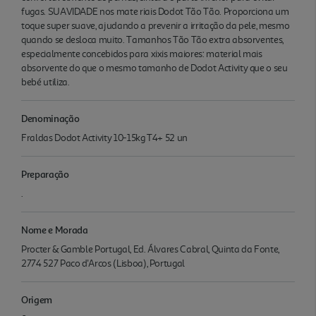
fugas. SUAVIDADE nos mate riais Dodot Tão Tão. Proporciona um
toque super suave, ajudando a prevenir a irritação da pele, mesmo
quando se desloca muito. Tamanhos Tão Tão extra absorventes,
especialmente concebidos para xixis maiores: material mais
absorvente do que o mesmo tamanho de Dodot Activity que o seu
bebé utiliza.
Denominação
Fraldas Dodot Activity 10-15kg T4+ 52 un
Preparação
.
Nome e Morada
Procter & Gamble Portugal, Ed. Álvares Cabral, Quinta da Fonte,
2774 527 Paco d'Arcos (Lisboa), Portugal
Origem