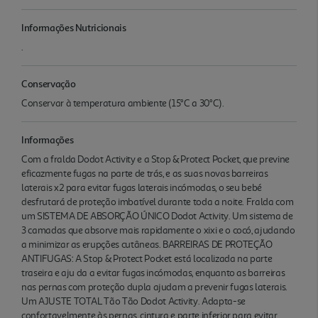
Informações Nutricionais
.
Conservação
Conservar à temperatura ambiente (15°C a 30°C).
Informações
Com a fralda Dodot Activity e a Stop & Protect Pocket, que previne
eficazmente fugas na parte de trás, e as suas novas barreiras
laterais x2 para evitar fugas laterais incómodas, o seu bebé
desfrutará de proteção imbatível durante toda a noite. Fralda com
um SISTEMA DE ABSORÇÃO ÚNICO Dodot Activity. Um sistema de
3 camadas que absorve mais rapidamente o xixi e o cocó, ajudando
a minimizar as erupções cutâneas. BARREIRAS DE PROTEÇÃO
ANTIFUGAS: A Stop & Protect Pocket está localizada na parte
traseira e aju da a evitar fugas incómodas, enquanto as barreiras
nas pernas com proteção dupla ajudam a prevenir fugas laterais.
Um AJUSTE TOTAL Tão Tão Dodot Activity. Adapta-se
confortavelmente às pernas, cintura e parte inferior para evitar