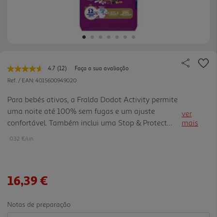
4.7
(12)
Faça a sua avaliação
Leu
12
Ref. / EAN:
4015600949020
avaliações.
Link
Para bebés ativos, a Fralda Dodot Activity permite
para
uma noite até 100% sem fugas e um ajuste
a
ver
mesma
confortável. Também inclui uma Stop & Protect
mais
página.
Pocket, absorção tripla e um ajuste completo e
0.32 €/un
suavidade. Com designs Patrulha Pata divertidos.
Tão Tão Dodot.
16,39 €
Notas de preparação