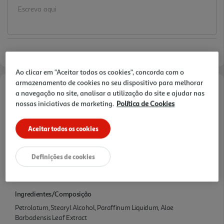
Ao clicar em "Aceitar todos os cookies", concorda com o
armazenamento de cookies no seu dispositivo para melhorar
a navegação no site, analisar a utilização do site e ajudar nas
Informações de Marketing
nossas iniciativas de marketing.
Política de Cookies
Para bebés ativos, a Fralda Dodot Activity permite uma noite até
100% sem fugas e um ajuste confortável. Também inclui uma Stop
Aceitar todos os cookies
& Protect Pocket, absorção tripla e um ajuste completo e
suavidade. Com designs Patrulha Pata divertidos. Tão Tão Dodot.
Definições de cookies
Características
Ingredientes/Composição
Petrolatum, Stearyl Alcohol, Paraffinum Liquidum, Aloe
Barbadensis Leaf Extract