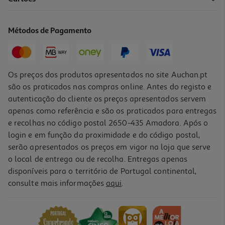
Fraldas Auchan Baby T4+ 9-20kg 120un
0.15 €/un
Métodos de Pagamento
18,59 €
Os preços dos produtos apresentados no site Auchan.pt
são os praticados nas compras online. Antes do registo e
autenticação do cliente os preços apresentados servem
apenas como referência e são os praticados para entregas
e recolhas no código postal 2650-435 Amadora. Após o
login e em função da proximidade e do código postal,
serão apresentados os preços em vigor na loja que serve
o local de entrega ou de recolha. Entregas apenas
disponíveis para o território de Portugal continental,
4.1
(15)
consulte mais informações
aqui
.
Fraldas Auchan Baby T4 7-18kg 114un
0.13 €/un
15,29 €