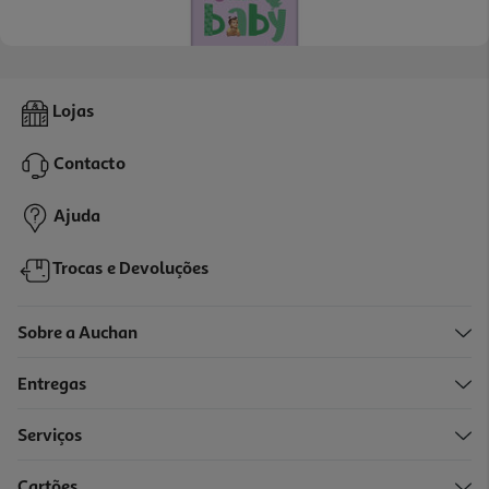
4.0
(23)
Fraldas Auchan Baby T4 7-18kg 45un
Lojas
0.14 €/un
Contacto
6,49 €
Ajuda
Trocas e Devoluções
Sobre a Auchan
Entregas
Serviços
4.2
(9)
Cartões