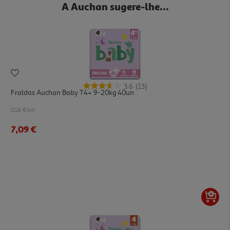
A Auchan sugere-lhe...
3.6
(13)
Fraldas Auchan Baby T4+ 9-20kg 40un
0.18 €/un
7,09 €