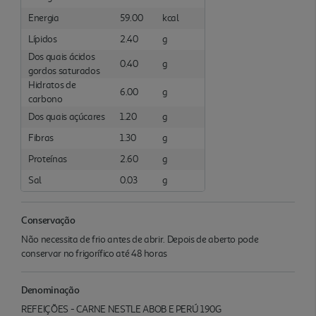
Energia
59.00
kcal
Lípidos
2.40
g
Dos quais ácidos
0.40
g
gordos saturados
Hidratos de
6.00
g
carbono
Dos quais açúcares
1.20
g
Fibras
1.30
g
Proteínas
2.60
g
Sal
0.03
g
Conservação
Não necessita de frio antes de abrir. Depois de aberto pode
conservar no frigorífico até 48 horas
Denominação
REFEIÇÕES - CARNE NESTLE ABOB E PERÚ 190G