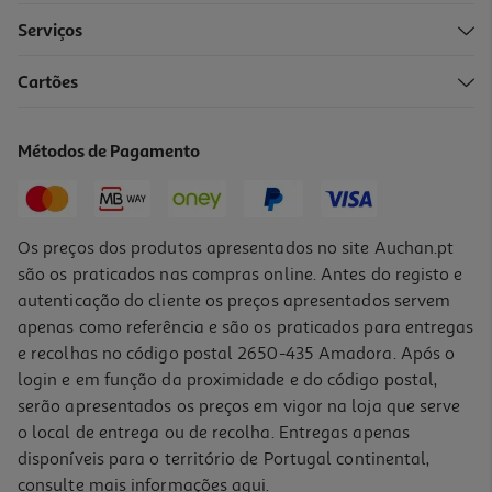
Serviços
Cartões
Refeições Hero Solo Legumes E Peru 235g
6.77 €/Kg
Métodos de Pagamento
Price reduced from
to
1,99 €
1,59 €
Promoção
Os preços dos produtos apresentados no site Auchan.pt
são os praticados nas compras online. Antes do registo e
autenticação do cliente os preços apresentados servem
apenas como referência e são os praticados para entregas
e recolhas no código postal 2650-435 Amadora. Após o
login e em função da proximidade e do código postal,
serão apresentados os preços em vigor na loja que serve
o local de entrega ou de recolha. Entregas apenas
disponíveis para o território de Portugal continental,
5.0
(1)
consulte mais informações
aqui
.