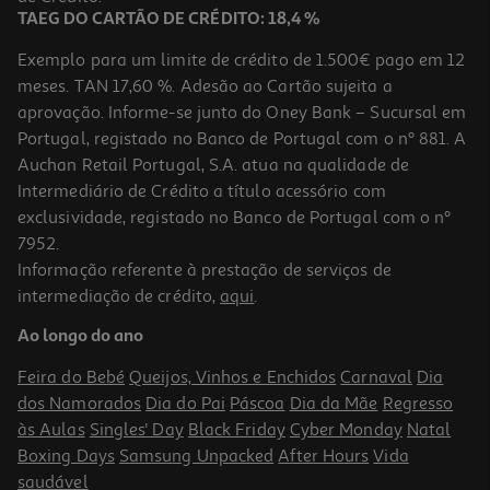
TAEG DO CARTÃO DE CRÉDITO: 18,4 %
Exemplo para um limite de crédito de 1.500€ pago em 12
meses. TAN 17,60 %. Adesão ao Cartão sujeita a
aprovação. Informe-se junto do Oney Bank – Sucursal em
Portugal, registado no Banco de Portugal com o nº 881. A
Auchan Retail Portugal, S.A. atua na qualidade de
Intermediário de Crédito a título acessório com
exclusividade, registado no Banco de Portugal com o nº
7952.
Informação referente à prestação de serviços de
5.0
(1)
intermediação de crédito,
aqui
.
Refeição Bledina Estufado Frango Com Arroz 200g
Ao longo do ano
7.45 €/Kg
Feira do Bebé
Queijos, Vinhos e Enchidos
Carnaval
Dia
1,49 €
dos Namorados
Dia do Pai
Páscoa
Dia da Mãe
Regresso
às Aulas
Singles' Day
Black Friday
Cyber Monday
Natal
Boxing Days
Samsung Unpacked
After Hours
Vida
saudável