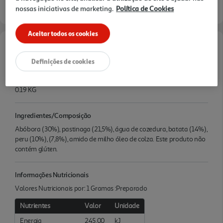
nossas iniciativas de marketing.
Política de Cookies
Aceitar todos os cookies
Características
Definições de cookies
Quantidade Liquida
0.19 KG
Ingredientes/Composição
Abóbora (30%), pastinaga (21,5%), água de cozedura, batata (14%),
peru (10%), (7,8%), amido de milho óleo de colza. Este produto não
contém glúten.
Informações Nutricionais
Valores Nutricionais por: 1 Gramas :Preparado
Nutrientes
Valor
Unidade
Energia
245.00
kJ