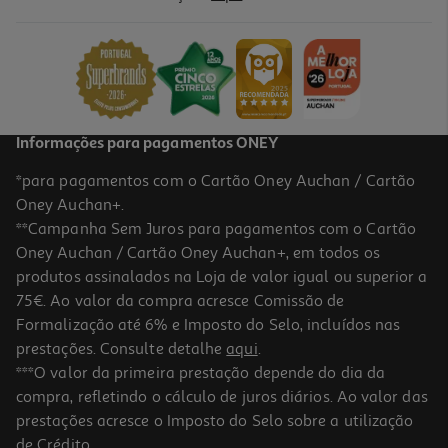
Refeição Bledina Perú E Cenouras 2x200g
6.98 €/Kg
2,79 €
Informações para pagamentos ONEY
*para pagamentos com o Cartão Oney Auchan / Cartão
Oney Auchan+.
**Campanha Sem Juros para pagamentos com o Cartão
Oney Auchan / Cartão Oney Auchan+, em todos os
produtos assinalados na Loja de valor igual ou superior a
75€. Ao valor da compra acresce Comissão de
Formalização até 6% e Imposto do Selo, incluídos nas
prestações. Consulte detalhe
aqui
.
5.0
(2)
Refeição Bledina Legumes Com Vitela 200g
***O valor da primeira prestação depende do dia da
compra, refletindo o cálculo de juros diários. Ao valor das
7.45 €/Kg
prestações acresce o Imposto do Selo sobre a utilização
1,49 €
de Crédito.