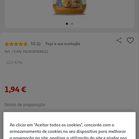
5.0
(1)
Faça a sua avaliação
Leu
uma
Ref. / EAN:
7613038918822
avaliação.
Link
10.21 €/Kg
para
a
mesma
página.
1,94 €
Notas de preparação
Ao clicar em "Aceitar todos os cookies", concorda com o
armazenamento de cookies no seu dispositivo para melhorar
a navegação no site, analisar a utilização do site e ajudar nas