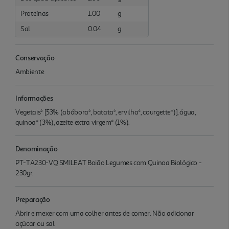
Proteínas
1.00
g
Sal
0.04
g
Conservação
Ambiente
Informações
Vegetais* [53% (abóbora*, batata*, ervilha*, courgette*)], água,
quinoa* (3%), azeite extra virgem* (1%).
Denominação
PT-TA230-VQ SMILEAT Boião Legumes com Quinoa Biológico -
230gr.
Preparação
Abrir e mexer com uma colher antes de comer. Não adicionar
açúcar ou sal