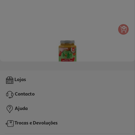
5.0
(1)
Refeição Auchan Baby Bio Frango Legumes E Arroz Sem Glúten
Lojas
200g
7.45 €/Kg
Contacto
1,49 €
Ajuda
Trocas e Devoluções