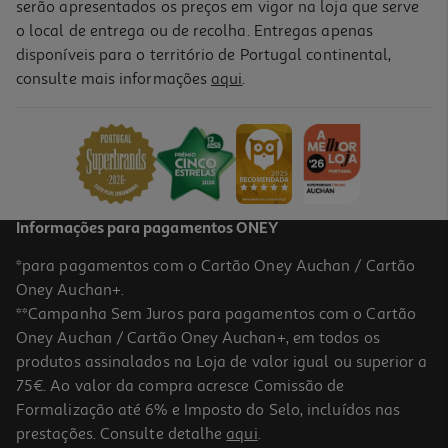
serão apresentados os preços em vigor na loja que serve
o local de entrega ou de recolha. Entregas apenas
disponíveis para o território de Portugal continental,
consulte mais informações
aqui
.
Refeições Smileat Massa Legumes Da Horta Bio 190g
22.58 €/Kg
4,29 €
Informações para pagamentos ONEY
*para pagamentos com o Cartão Oney Auchan / Cartão
Oney Auchan+.
**Campanha Sem Juros para pagamentos com o Cartão
Oney Auchan / Cartão Oney Auchan+, em todos os
produtos assinalados na Loja de valor igual ou superior a
75€. Ao valor da compra acresce Comissão de
Formalização até 6% e Imposto do Selo, incluídos nas
prestações. Consulte detalhe
aqui
.
5.0
(1)