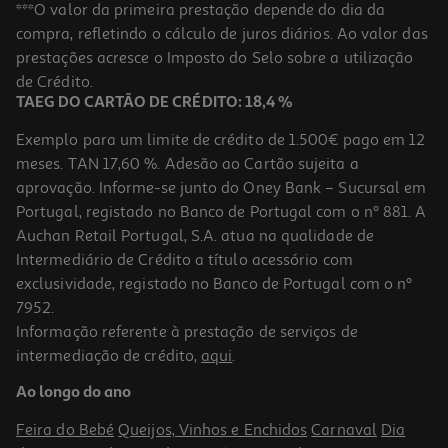
Refeições Smileat Pedacinhos Bio Arroz Com Perú E Legumes 230g
***O valor da primeira prestação depende do dia da
compra, refletindo o cálculo de juros diários. Ao valor das
11.26 €/Kg
prestações acresce o Imposto do Selo sobre a utilização
2,59 €
de Crédito.
TAEG DO CARTÃO DE CRÉDITO: 18,4 %
Exemplo para um limite de crédito de 1.500€ pago em 12
meses. TAN 17,60 %. Adesão ao Cartão sujeita a
aprovação. Informe-se junto do Oney Bank – Sucursal em
Portugal, registado no Banco de Portugal com o nº 881. A
Auchan Retail Portugal, S.A. atua na qualidade de
Intermediário de Crédito a título acessório com
exclusividade, registado no Banco de Portugal com o nº
7952.
Informação referente à prestação de serviços de
intermediação de crédito,
aqui
.
Refeições Smileat Bio Pescada Legumes 230gr
Ao longo do ano
9.96 €/Kg
Feira do Bebé
Queijos, Vinhos e Enchidos
Carnaval
Dia
2,29 €