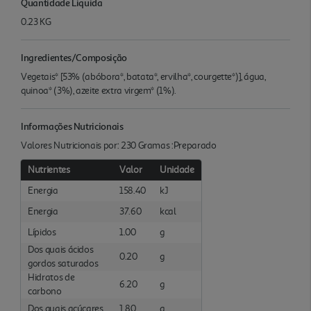
Quantidade Liquida
0.23 KG
Ingredientes/Composição
Vegetais* [53% (abóbora*, batata*, ervilha*, courgette*)], água,
quinoa* (3%), azeite extra virgem* (1%).
Informações Nutricionais
Valores Nutricionais por: 230 Gramas :Preparado
Nutrientes
Valor
Unidade
Energia
158.40
kJ
Energia
37.60
kcal
Lípidos
1.00
g
Dos quais ácidos
0.20
g
gordos saturados
Hidratos de
6.20
g
carbono
Dos quais açúcares
1.80
g