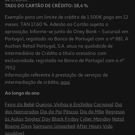
TAEG DO CARTÃO DE CRÉDITO: 18,4 %
Exemplo para um limite de crédito de 1.500€ pago em 12
meses. TAN 17,60 %. Adesão ao Cartão sujeita a
aprovação. Informe-se junto do Oney Bank – Sucursal em
Portugal, registado no Banco de Portugal com o nº 881. A
Auchan Retail Portugal, S.A. atua na qualidade de
Intermediário de Crédito a título acessório com
exclusividade, registado no Banco de Portugal com o nº
7952.
Informação referente à prestação de serviços de
intermediação de crédito,
aqui
.
Refeições Smileat Bio Legumes Com Quinoa 230gr
Ao longo do ano
9.35 €/Kg
Feira do Bebé
Queijos, Vinhos e Enchidos
Carnaval
Dia
2,15 €
dos Namorados
Dia do Pai
Páscoa
Dia da Mãe
Regresso
às Aulas
Singles' Day
Black Friday
Cyber Monday
Natal
Boxing Days
Samsung Unpacked
After Hours
Vida
saudável