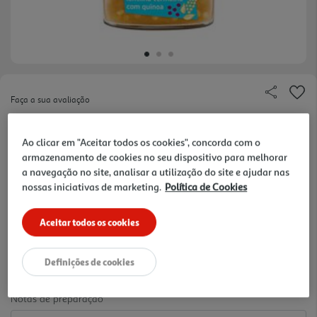
Faça a sua avaliação
Ref. / EAN:
8437017636434
Ao clicar em "Aceitar todos os cookies", concorda com o
Com pedacinhos de alimentos, 100% orgânicos,
armazenamento de cookies no seu dispositivo para melhorar
para aprender a mastigar sólidos. Promove o
ver
a navegação no site, analisar a utilização do site e ajudar nas
desenvolvimento maxilofacial e ajuda no processo
mais
nossas iniciativas de marketing.
Política de Cookies
de aprendizagem da mastigação.
11.26 €/Kg
Aceitar todos os cookies
2,59 €
Definições de cookies
Notas de preparação