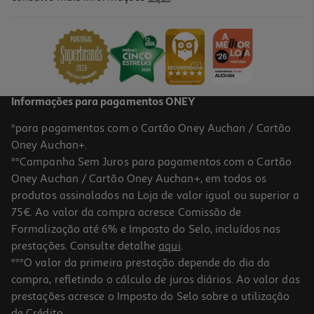
Refeições Smileat Bio Vitela Legumes 230gr
9.96 €/Kg
2,29 €
Informações para pagamentos ONEY
*para pagamentos com o Cartão Oney Auchan / Cartão
Oney Auchan+.
**Campanha Sem Juros para pagamentos com o Cartão
Oney Auchan / Cartão Oney Auchan+, em todos os
produtos assinalados na Loja de valor igual ou superior a
75€. Ao valor da compra acresce Comissão de
Formalização até 6% e Imposto do Selo, incluídos nas
prestações. Consulte detalhe
aqui
.
5.0
(1)
Refeições Smileat Bio Bacalhau Com Batata E Legumes 230gr
***O valor da primeira prestação depende do dia da
compra, refletindo o cálculo de juros diários. Ao valor das
9.96 €/Kg
prestações acresce o Imposto do Selo sobre a utilização
2,29 €
de Crédito.