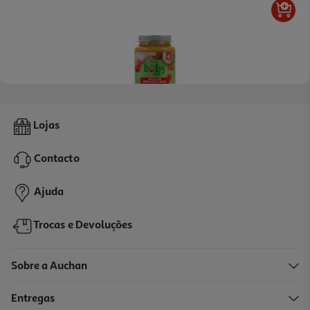
5.0
(1)
Refeição Auchan Baby Bio Frango Legumes E Arroz Sem Glúten
Lojas
200g
7.45 €/Kg
Contacto
1,49 €
Ajuda
Trocas e Devoluções
Sobre a Auchan
Entregas