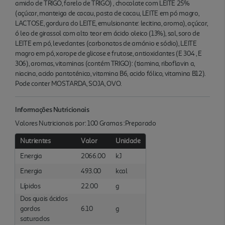
amido de TRIGO, farelo de TRIGO) , chocolate com LEITE 25%
(açúcar, manteiga de cacau, pasta de cacau, LEITE em pó magro,
LACTOSE, gordura do LEITE, emulsionante: lecitina, aroma), açúcar,
ó leo de girassol com alto teor em ácido oleico (13%), sal, soro de
LEITE em pó, levedantes (carbonatos de amónio e sódio), LEITE
magro em pó, xarope de glicose e frutose, antioxidantes (E 304 , E
306), aromas, vitaminas (contém TRIGO): (tiamina, riboflavin a,
niacina, acido pantoténico, vitamina B6, acido fólico, vitamina B12).
Pode conter MOSTARDA, SOJA, OVO.
Informações Nutricionais
Valores Nutricionais por: 100 Gramas :Preparado
Nutrientes
Valor
Unidade
Energia
2066.00
kJ
Energia
493.00
kcal
Lípidos
22.00
g
Dos quais ácidos
gordos
6.10
g
saturados