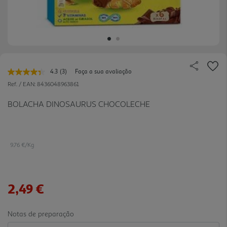
4.3
(3)
Faça a sua avaliação
Leu
3
Ref. / EAN:
8436048963861
avaliações.
Link
BOLACHA DINOSAURUS CHOCOLECHE
para
a
mesma
página.
9.76 €/Kg
2,49 €
Notas de preparação