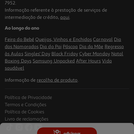
7952.
Informação referente à prestação de serviços de
intermediação de crédito,
aqui
.
Ao longo do ano
Feira do Bebé
Queijos, Vinhos e Enchidos
Carnaval
Dia
dos Namorados
Dia do Pai
Páscoa
Dia da Mãe
Regresso
às Aulas
Singles' Day
Black Friday
Cyber Monday
Natal
Boxing Days
Samsung Unpacked
After Hours
Vida
saudável
Informação de
recolha de produto
.
Política de Privacidade
Termos e Condições
Política de Cookies
Livro de reclamações
adicionar