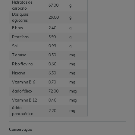
Hidratos de
67.00
g
carbono
Dos quais
29.00
g
açúcares
Fibras
2.40
g
Proteínas
5.50
g
Sal
0.93
g
Tiamina
0.50
mg
Ribo flavina
0.60
mg
Niacina
6.50
mg
Vitamina B-6
0.70
mg
ácido fólico
72.00
mcg
Vitamina B-12
0.40
mcg
ácido
2.20
mg
pantoténico
Conservação