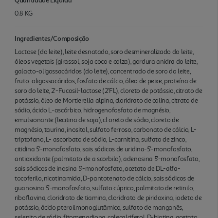
0.8 KG
Ingredientes/Composição
Lactose (do leite), leite desnatado, soro desmineralizado do leite,
óleos vegetais (girassol, soja coco e colza), gordura anidra do leite,
galacto-oligossacáridos (do leite), concentrado de soro do leite,
fruto-oligossacáridos, fosfato de cálcio, óleo de peixe, proteína de
soro do leite, 2'-Fucosil-lactose (2'FL), cloreto de potássio, citrato de
potássio, óleo de Mortierella alpina, cloridrato de colina, citrato de
sódio, ácido L-ascórbico, hidrogenofosfato de magnésio,
emulsionante (lecitina de soja), cl oreto de sódio, cloreto de
magnésio, taurina, inositol, sulfato ferroso, carbonato de cálcio, L-
triptofano, L- ascorbato de sódio, L-carnitina, sulfato de zinco,
citidina 5'-monofosfato, sais sódicos de uridina-5'-monofosfato,
antioxidante (palmitato de a scorbilo), adenosina 5'-monofosfato,
sais sódicos de inosina 5'-monofosfato, acetato de DL-alfa-
tocoferilo, nicotinamida, D-pantotenato de cálcio, sais sódicos de
guanosina 5'-monofosfato, sulfato cúprico, palmitato de retinilo,
riboflavina, cloridrato de tiamina, cloridrato de piridoxina, iodeto de
potássio, ácido pteroilmonoglutâmico, sulfato de manganês,
selenito de sódio, fitomenadiona, colecalciferol, D-biotina, acetato