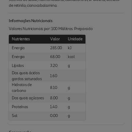
de retinilo, cianocobalamina.
Informações Nutricionais
Valores Nutricionais por: 100 Mililitros :Preparado
Nutrientes
Valor
Unidade
Energia
285.00
kJ
Energia
68.00
kcal
Lípidos
3.20
g
Dos quais ácidos
1.60
gordos saturados
Hidratos de
8.10
g
carbono
Dos quais açúcares
8.00
g
Proteínas
1.40
g
Sal
0.00
g