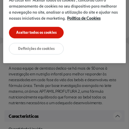
armazenamento de cookies no seu dispositivo para melhorar
a navegação no site, analisar a utilização do site e ajudar nas
nossas iniciativas de marketing.
Política de Cookies
Aceitar todos os cookies
Definições de cookies
Informações de Marketing
A nossa equipa de cientistas dedica-se há mais de 50 anos à
investigação em nutrição infantil para melhor responder às
necessidades em cada fase da vida dos bebés e desenvolveu esta
fórmula única. Tendo por base investigação avançada no leite
materno, cri ámos APTAMIL PROFUTURA 2, uma fórmula
nutricionalmente equilibrada que fornece ao bebé todos os
nutrientes necessários a um adequado desenvolvimento.
Características
Quantidade Liquida