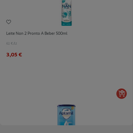
Leite Nan 2 Pronto A Beber 500ml
6.1 €/Lt
3,05 €