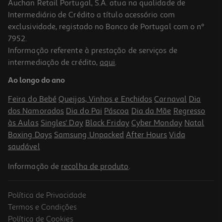
Auchan Retail Portugal, S.A. atua na qualidade de
Intermediário de Crédito a título acessório com
exclusividade, registado no Banco de Portugal com o nº
7952.
Informação referente à prestação de serviços de
intermediação de crédito,
aqui
.
Ao longo do ano
Feira do Bebé
Queijos, Vinhos e Enchidos
Carnaval
Dia
dos Namorados
Dia do Pai
Páscoa
Dia da Mãe
Regresso
às Aulas
Singles' Day
Black Friday
Cyber Monday
Natal
Boxing Days
Samsung Unpacked
After Hours
Vida
saudável
Informação de
recolha de produto
.
Política de Privacidade
Termos e Condições
Política de Cookies