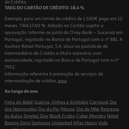
de Crédito.
TAEG DO CARTÃO DE CRÉDITO: 18,4 %
Exemplo para um limite de crédito de 1.500€ pago em 12
meses. TAN 17,60 %. Adesão ao Cartão sujeita a
aprovação. Informe-se junto do Oney Bank – Sucursal em
Portugal, registado no Banco de Portugal com o nº 881. A
Auchan Retail Portugal, S.A. atua na qualidade de
Intermediário de Crédito a título acessório com
exclusividade, registado no Banco de Portugal com o nº
7952.
Informação referente à prestação de serviços de
intermediação de crédito,
aqui
.
Ao longo do ano
Feira do Bebé
Queijos, Vinhos e Enchidos
Carnaval
Dia
dos Namorados
Dia do Pai
Páscoa
Dia da Mãe
Regresso
às Aulas
Singles' Day
Black Friday
Cyber Monday
Natal
Boxing Days
Samsung Unpacked
After Hours
Vida