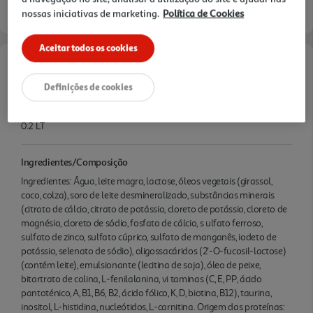
nossas iniciativas de marketing.
Política de Cookies
Aceitar todos os cookies
Características
Definições de cookies
Quantidade Liquida
0.2 LT
Ingredientes/Composição
Ingredientes: Água, leite magro, lactose, óleos vegetais (girassol,
coco, colza), soro de leite desmineralizado, substâncias minerais
(citrato de cálcio, citrato de potássio, cloreto de potássio, cloreto de
magnésio, cloreto de sódio, fosfato de cálcio, s ulfato ferroso,
sulfato de zinco, sulfato cúprico, sulfato de manganês, iodeto de
potássio, selenato de sódio), oligossacáridos (2'-O-fucosil-lactose)
(contém leite), emulsionante (lecitina de soja), óleo de peixe,
bitartrato de colina, L-fenilalanina, vi taminas (C, E, PP, ácido
pantoténico, A, B1, B6, B2, ácido fólico, K, D, biotina, B12), taurina,
inositol, L-histidina, nucleótidos, L-carnitina. Origem das proteínas: