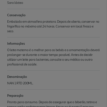
Soro lácteo
Conservação
Embalado em atmosfera protetora. Depois de aberto, conservar no
frigorífico no máximo até 24 horas. Conservar em local fresco e
seco.
Informações
O leite materno é o melhor para os bebés e a amamentação deverá
prolongar-se durante o maior tempo possível. Antes de decidir
utilizar um leite para lactentes, consulte o seu médico ou outro
profissional de saúde.
Denominação
NAN 1 RTD 200ML.
Preparação
Pronto para consumo. Depois de assegurar que o biberão, tetina e
tampa estão perfeitamente limpos, ferva-os durante 5 minutos.