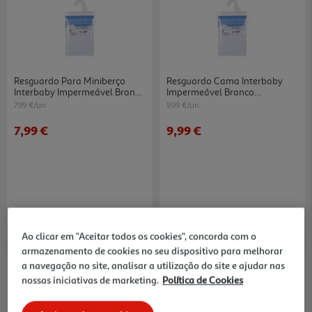
Resguardo Para Miniberço
Resguardo Cama Interbaby
Interbaby Impermeável Branco
Impermeável Branco
55x85cm
60x120cm
7.99 €/un
9.99 €/un
7,99 €
9,99 €
Ao clicar em "Aceitar todos os cookies", concorda com o
armazenamento de cookies no seu dispositivo para melhorar
a navegação no site, analisar a utilização do site e ajudar nas
nossas iniciativas de marketing.
Política de Cookies