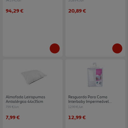
94.29 €/un
20.89 €/un
94,29 €
20,89 €
Almofada Leirispumas
Resguardo Para Cama
Antialérgica 44x35cm
Interbaby Impermeável
60x120cm
7.99 €/un
12.99 €/un
7,99 €
12,99 €