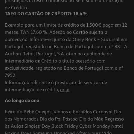
prestações acresce o Imposto do Selo sobre a utilização
de Crédito.
TAEG DO CARTÃO DE CRÉDITO: 18,4 %
Exemplo para um limite de crédito de 1.500€ pago em 12
meses. TAN 17,60 %. Adesão ao Cartão sujeita a
aprovação. Informe-se junto do Oney Bank – Sucursal em
Portugal, registado no Banco de Portugal com o nº 881. A
Auchan Retail Portugal, S.A. atua na qualidade de
Intermediário de Crédito a título acessório com
exclusividade, registado no Banco de Portugal com o nº
7952.
Informação referente à prestação de serviços de
intermediação de crédito,
aqui
.
Ao longo do ano
Feira do Bebé
Queijos, Vinhos e Enchidos
Carnaval
Dia
dos Namorados
Dia do Pai
Páscoa
Dia da Mãe
Regresso
às Aulas
Singles' Day
Black Friday
Cyber Monday
Natal
Boxing Days
Samsung Unpacked
After Hours
Vida