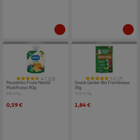
PATROCINADO
PATROCINADO
4.7
(13)
5.0
(7)
Pacotinho Fruta Nestlé
Snack Gerber Bio Framboesa
Multifrutas 90g
35g
6.56 €/Kg
52.57 €/Kg
0,59 €
1,84 €