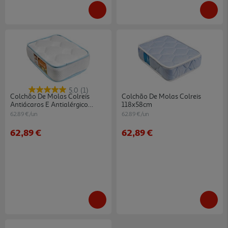
5.0
(1)
Colchão De Molas Colreis
Colchão De Molas Colreis
Antiácaros E Antialérgico
118x58cm
118x58cm
62.89 €/un
62.89 €/un
62,89 €
62,89 €