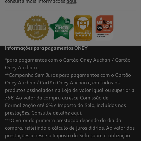
5.0
(1)
consulte mais informações
aqui
.
Colchão De Espuma Colreis Viscoelástico E Antiácaros 118x58cm
94.29 €/un
94,29 €
Informações para pagamentos ONEY
*para pagamentos com o Cartão Oney Auchan / Cartão
Oney Auchan+.
**Campanha Sem Juros para pagamentos com o Cartão
Oney Auchan / Cartão Oney Auchan+, em todos os
produtos assinalados na Loja de valor igual ou superior a
75€. Ao valor da compra acresce Comissão de
Formalização até 6% e Imposto do Selo, incluídos nas
prestações. Consulte detalhe
aqui
.
5.0
(1)
Colchão Rolinho Para Cama De Viagem Colreis 1.18x0.58cm
***O valor da primeira prestação depende do dia da
Modelos Sortidos
compra, refletindo o cálculo de juros diários. Ao valor das
22.99 €/un
prestações acresce o Imposto do Selo sobre a utilização
22,99 €