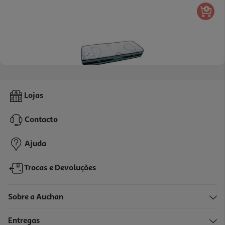
Colchão De Molas Colreis Anti-Ácaros 160x60cm
Lojas
157.19 €/un
Contacto
157,19 €
Ajuda
Trocas e Devoluções
Sobre a Auchan
Entregas