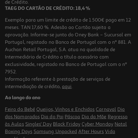
de Crédito.
TAEG DO CARTÃO DE CRÉDITO: 18,4 %
Exemplo para um limite de crédito de 1.500€ pago em 12
meses. TAN 17,60 %. Adesão ao Cartão sujeita a
aprovação. Informe-se junto do Oney Bank – Sucursal em
Portugal, registado no Banco de Portugal com o nº 881. A
Auchan Retail Portugal, S.A. atua na qualidade de
Intermediário de Crédito a título acessório com
exclusividade, registado no Banco de Portugal com o nº
7952.
Informação referente à prestação de serviços de
4.8
(26)
intermediação de crédito,
aqui
.
Tv Tcl 43t69c (43'' 4k Google Tv 109cm)
Ao longo do ano
329.99 €/un
Feira do Bebé
Queijos, Vinhos e Enchidos
Carnaval
Dia
329,99 €
dos Namorados
Dia do Pai
Páscoa
Dia da Mãe
Regresso
às Aulas
Singles' Day
Black Friday
Cyber Monday
Natal
Boxing Days
Samsung Unpacked
After Hours
Vida