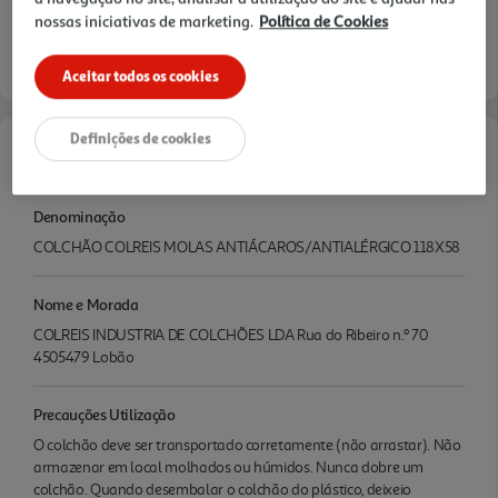
nossas iniciativas de marketing.
Política de Cookies
verificar stock em loja >
Entrega estimada entre
11/08/2026 e 12/08/2026
Aceitar todos os cookies
Definições de cookies
Características
Denominação
COLCHÃO COLREIS MOLAS ANTIÁCAROS/ANTIALÉRGICO 118X58
Nome e Morada
COLREIS INDUSTRIA DE COLCHÕES LDA Rua do Ribeiro n.º 70
4505479 Lobão
Precauções Utilização
O colchão deve ser transportado corretamente (não arrastar). Não
armazenar em local molhados ou húmidos. Nunca dobre um
colchão. Quando desembalar o colchão do plástico, deixeio