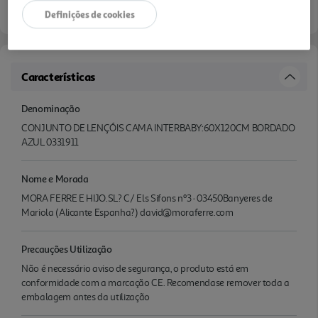
Definições de cookies
Características
Denominação
CONJUNTO DE LENÇÓIS CAMA INTERBABY:60X120CM BORDADO
AZUL 0331911
Nome e Morada
MORA FERRE E HIJO.SL? C/ Els Sifons nº3 · 03450Banyeres de
Mariola (Alicante Espanha?) david@moraferre.com
Precauções Utilização
Não é necessário aviso de segurança, o produto está em
conformidade com a marcação CE. Recomendase remover toda a
embalagem antes da utilização