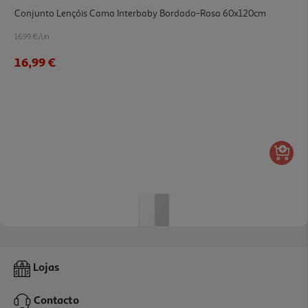
Conjunto Lençóis Cama Interbaby Bordado-Rosa 60x120cm
16.99 €/un
16,99 €
5.0
(1)
Conjunto D2 Lençóis Cama Ajustáveis Interbaby Branco/cinzento
Lojas
60x120cm
5 €/un
Contacto