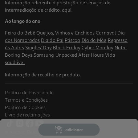
Informação referente à prestação de serviços de
intermediação de crédito,
aqui
.
Ao longo do ano
Feira do Bebé
Queijos, Vinhos e Enchidos
Carnaval
Dia
dos Namorados
Dia do Pai
Páscoa
Dia da Mãe
Regresso
às Aulas
Singles' Day
Black Friday
Cyber Monday
Natal
Boxing Days
Samsung Unpacked
After Hours
Vida
saudável
Informação de
recolha de produto
.
Política de Privacidade
Termos e Condições
Política de Cookies
Livro de reclamações
adicionar
© Auchan Retail Portugal