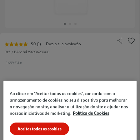
5.0
(1)
Faça a sua avaliação
Leu
uma
Ref. / EAN:
8435690623000
avaliação.
Link
16.99 €/un
para
a
mesma
página.
16,99 €
Ao clicar em "Aceitar todos os cookies", concorda com o
armazenamento de cookies no seu dispositivo para melhorar
Notas de preparação
a navegação no site, analisar a utilização do site e ajudar nas
nossas iniciativas de marketing.
Política de Cookies
Aceitar todos os cookies