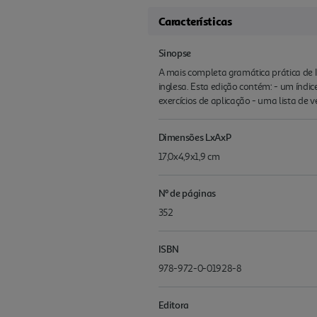
Características
Sinopse
A mais completa gramática prática de 
inglesa. Esta edição contém: - um índi
exercícios de aplicação - uma lista de 
Dimensões LxAxP
17,0x4,9x1,9 cm
Nº de páginas
352
ISBN
978-972-0-01928-8
Editora