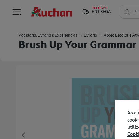
RESERVAR
ENTREGA
Pe
Papelaria, Livraria e Experiências
Livraria
Apoio Escolar e Ati
Brush Up Your Grammar 1
Ao cl
cooki
utili
Cook
Previous