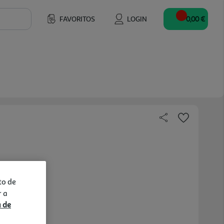
FAVORITOS
LOGIN
0,00 €
to de
r a
a de