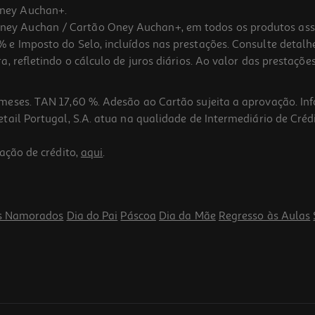
ney Auchan+.
 Auchan / Cartão Oney Auchan+, em todos os produtos assina
 e Imposto do Selo, incluídos nas prestações. Consulte detal
 refletindo o cálculo de juros diários. Ao valor das prestações
meses. TAN 17,60 %. Adesão ao Cartão sujeita a aprovação. In
ail Portugal, S.A. atua na qualidade de Intermediário de Crédi
ação de crédito,
aqui
.
s Namorados
Dia do Pai
Páscoa
Dia da Mãe
Regresso às Aulas