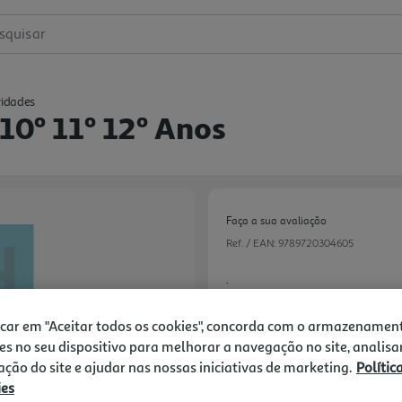
squisar
vidades
0º 11º 12º Anos
Faça a sua avaliação
Ref. / EAN:
9789720304605
.
icar em "Aceitar todos os cookies", concorda com o armazenamen
18.81 €/un
es no seu dispositivo para melhorar a navegação no site, analisa
zação do site e ajudar nas nossas iniciativas de marketing.
Polític
-10%
ies
Next