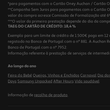
*para pagamentos com o Cartão Oney Auchan / Cartão O
**Campanha Sem Juros para pagamentos com o Cartão Oney
valor da compra acresce Comissão de Formalização até 6%
***O valor da primeira prestação depende do dia da compra,
TAEG DO CARTÃO DE CRÉDITO: 18,4 %
Exemplo para um limite de crédito de 1.500€ pago em 12 
registado no Banco de Portugal com o nº 881. A Auchan Ret
Banco de Portugal com o nº 7952.
Informação referente à prestação de serviços de intermedi
Ao longo do ano
Feira do Bebé
Queijos, Vinhos e Enchidos
Carnaval
Dia do
Days
Samsung Unpacked
After Hours
Vida saudável
Informação de
recolha de produto
.