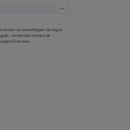
ncontradas na aprendizagem da língua
rtuguês - um elevado número de
izagens Essenciais.