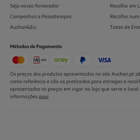
Seja nosso fornecedor
Recolha em L
Campanhas e Passatempos
Recolha num 
Auchan&Eu
Taxas de Ent
Métodos de Pagamento
-11%
Os preços dos produtos apresentados no site Auchan.pt sã
como referência e são os praticados para entregas e reco
apresentados os preços em vigor na loja que serve o local 
informações
aqui
.
Livro Vou Tirar 100% 8º Ano Vol 2 Cadernos De Revisão
9.52 €/un
11,90 €
PVP de editor
9,52 €
Promoção