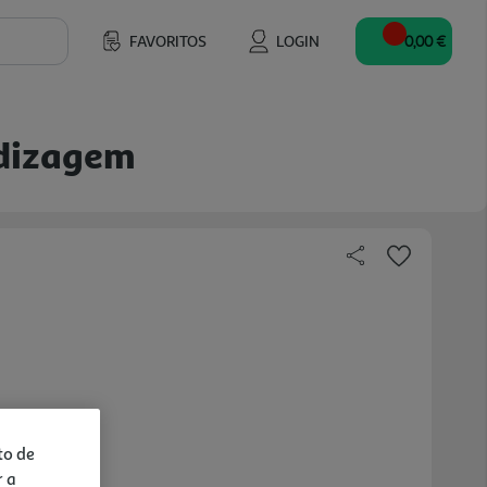
FAVORITOS
LOGIN
0,00 €
ndizagem
to de
r a