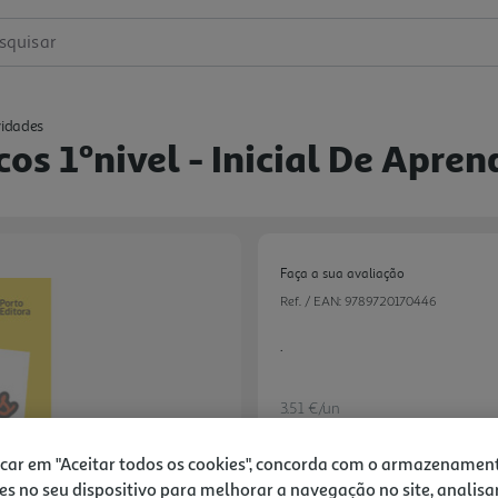
squisar
vidades
cos 1ºnivel - Inicial De Apre
Faça a sua avaliação
Ref. / EAN:
9789720170446
.
3.51 €/un
icar em "Aceitar todos os cookies", concorda com o armazenamen
es no seu dispositivo para melhorar a navegação no site, analisa
Next