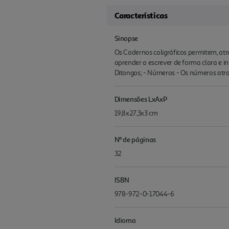
Características
Sinopse
Os Cadernos caligráficos permitem, atra
aprender a escrever de forma clara e int
Ditongos; - Números - Os números atr
Dimensões LxAxP
19,8x27,3x3 cm
Nº de páginas
32
ISBN
978-972-0-17044-6
Idioma