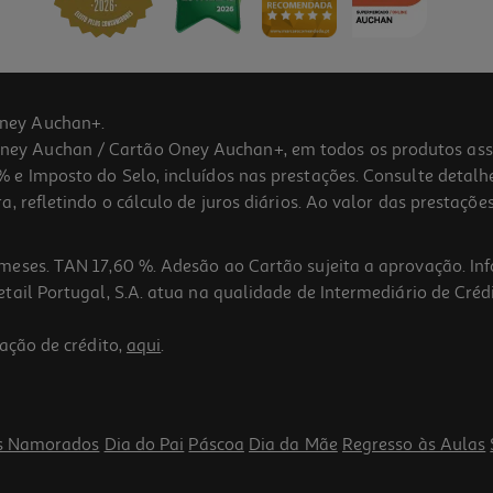
ney Auchan+.
 Auchan / Cartão Oney Auchan+, em todos os produtos assina
 e Imposto do Selo, incluídos nas prestações. Consulte detal
 refletindo o cálculo de juros diários. Ao valor das prestações
meses. TAN 17,60 %. Adesão ao Cartão sujeita a aprovação. In
ail Portugal, S.A. atua na qualidade de Intermediário de Crédi
ação de crédito,
aqui
.
s Namorados
Dia do Pai
Páscoa
Dia da Mãe
Regresso às Aulas