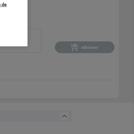
a de
adicionar