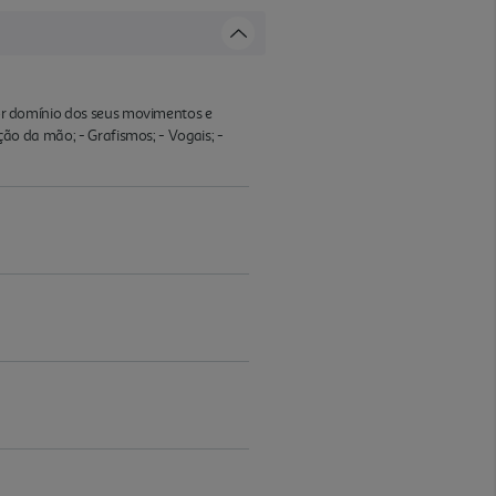
aior domínio dos seus movimentos e
ição da mão; - Grafismos; - Vogais; -