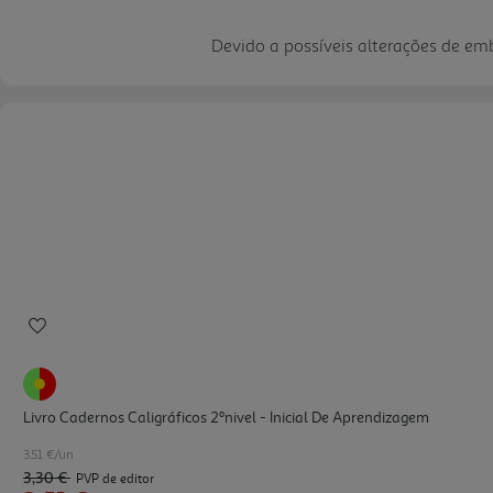
Devido a possíveis alterações de e
Livro Cadernos Caligráficos 2ºnivel - Inicial De Aprendizagem
3.51 €/un
3,30 €
PVP de editor