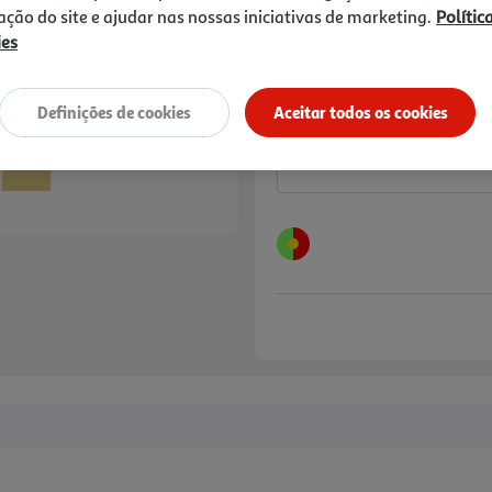
3,30 €
PVP de editor
zação do site e ajudar nas nossas iniciativas de marketing.
Polític
3,51 €
ies
Notas de preparação
Definições de cookies
Aceitar todos os cookies