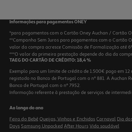
Informações para pagamentos ONEY
*para pagamentos com o Cartão Oney Auchan / Cartão O
**Campanha Sem Juros para pagamentos com o Cartão Oney
-30%
valor da compra acresce Comissão de Formalização até 6%
***O valor da primeira prestação depende do dia da compra,
TAEG DO CARTÃO DE CRÉDITO: 18,4 %
Exemplo para um limite de crédito de 1.500€ pago em 12 
registado no Banco de Portugal com o nº 881. A Auchan Ret
Banco de Portugal com o nº 7952.
Informação referente à prestação de serviços de intermedi
Livro Cartões De Revisão - Livro Português - 9.º Ano
Ao longo do ano
10.43 €/un
14,90 €
PVP de editor
Feira do Bebé
Queijos, Vinhos e Enchidos
Carnaval
Dia do
10,43 €
Days
Samsung Unpacked
After Hours
Vida saudável
Promoção