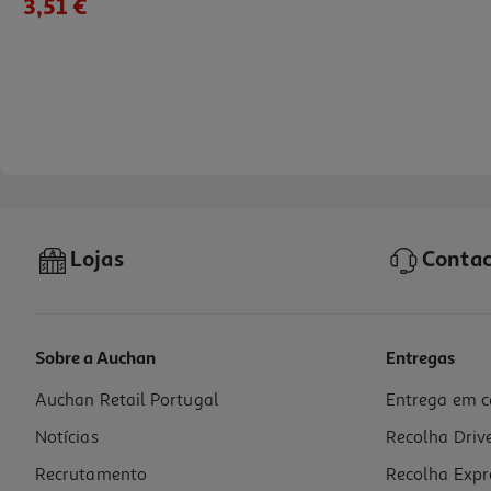
3,51 €
Lojas
Contac
Sobre a Auchan
Entregas
Auchan Retail Portugal
Entrega em c
Livro Cadernos Caligráficos 3ºnivel - Inicial De Aprendizagem
Notícias
Recolha Driv
3.51 €/un
3,30 €
PVP de editor
Recrutamento
Recolha Expr
3,51 €