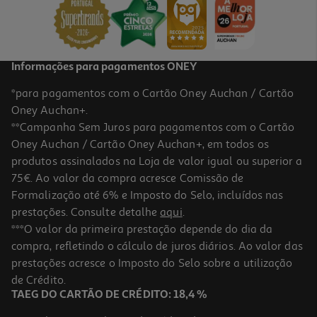
22,00 €
PVP de editor
19,80 €
Informações para pagamentos ONEY
*para pagamentos com o Cartão Oney Auchan / Cartão
Oney Auchan+.
**Campanha Sem Juros para pagamentos com o Cartão
Oney Auchan / Cartão Oney Auchan+, em todos os
-20%
produtos assinalados na Loja de valor igual ou superior a
75€. Ao valor da compra acresce Comissão de
Formalização até 6% e Imposto do Selo, incluídos nas
prestações. Consulte detalhe
aqui
.
Livro Estudo De Bolso - Inglês 10º/11º Anos
***O valor da primeira prestação depende do dia da
compra, refletindo o cálculo de juros diários. Ao valor das
11.92 €/un
prestações acresce o Imposto do Selo sobre a utilização
14,90 €
PVP de editor
11,92 €
de Crédito.
Promoção
TAEG DO CARTÃO DE CRÉDITO: 18,4 %