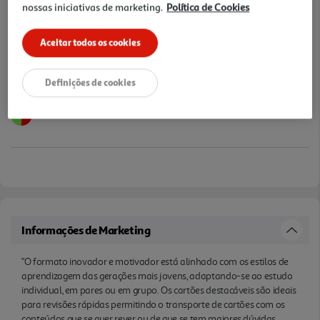
nossas iniciativas de marketing.
Política de Cookies
Notas de preparação
de exame. Conteúdo revisto pela Faculdade de
Ciências da Universidade do Porto. Inclui Simulador
Aceitar todos os cookies
Interativo de Exames Finais (Escola Virtual)."
Definições de cookies
Informações de Marketing
"O formato inovador e motivador está alinhado com os estilos de
aprendizagem das gerações mais jovens, adaptando-se ao estudo
individual, em pares ou em grupo. Os cartões destacáveis são ideais
para revisões rápidas permitindo o transporte de cartões com os
conteúdos que se quer rever ou de que se tem maiores dúvidas.